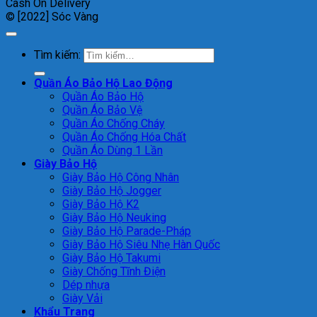
Cash On Delivery
© [2022] Sóc Vàng
Tìm kiếm:
Quần Áo Bảo Hộ Lao Động
Quần Áo Bảo Hộ
Quần Áo Bảo Vệ
Quần Áo Chống Cháy
Quần Áo Chống Hóa Chất
Quần Áo Dùng 1 Lần
Giày Bảo Hộ
Giày Bảo Hộ Công Nhân
Giày Bảo Hộ Jogger
Giày Bảo Hộ K2
Giày Bảo Hộ Neuking
Giày Bảo Hộ Parade-Pháp
Giày Bảo Hộ Siêu Nhẹ Hàn Quốc
Giày Bảo Hộ Takumi
Giày Chống Tĩnh Điện
Dép nhựa
Giày Vải
Khẩu Trang