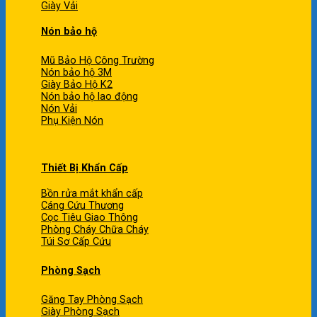
Giày Vải
Nón bảo hộ
Mũ Bảo Hộ Công Trường
Nón bảo hộ 3M
Giày Bảo Hộ K2
Nón bảo hộ lao động
Nón Vải
Phụ Kiện Nón
Thiết Bị Khẩn Cấp
Bồn rửa mắt khẩn cấp
Cáng Cứu Thương
Cọc Tiêu Giao Thông
Phòng Cháy Chữa Cháy
Túi Sơ Cấp Cứu
Phòng Sạch
Găng Tay Phòng Sạch
Giày Phòng Sạch