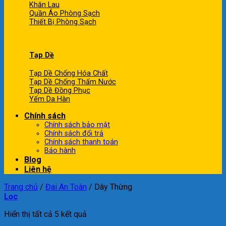
Khăn Lau
Quần Áo Phòng Sạch
Thiết Bị Phòng Sạch
Tạp Dề
Tạp Dề Chống Hóa Chất
Tạp Dề Chống Thấm Nước
Tạp Dề Đồng Phục
Yếm Da Hàn
Chính sách
Chính sách bảo mật
Chính sách đổi trả
Chính sách thanh toán
Bảo hành
Blog
Liên hệ
Trang chủ
/
Đai An Toàn
/
Dây Thừng
Lọc
Hiển thị tất cả 5 kết quả