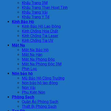
Khẩu Trang 3M
Khẩu Trang Than Hoạt Tính
Khẩu Trang Vải
Khẩu Trang Y Tế
Kính Bảo Hộ
Kính Bảo Hộ Lao Động
Kính Chống Hóa Chất
Kính Chống Tia Laser
Kính Chống Tia UV
Mặt Nạ
Mặt Nạ Bảo Hộ
Mặt Nạ Hàn
Mặt Nạ Phòng Độc
Mặt Nạ Phòng Độc 3M
Phin Lọc
Nón bảo hộ
Mũ Bảo Hộ Công Trường
Nón bảo hộ lao động
Nón Vải
Phụ Kiện Nón
Phòng Sạch
Quần Áo Phòng Sạch
Thiết Bị Phòng Sạch