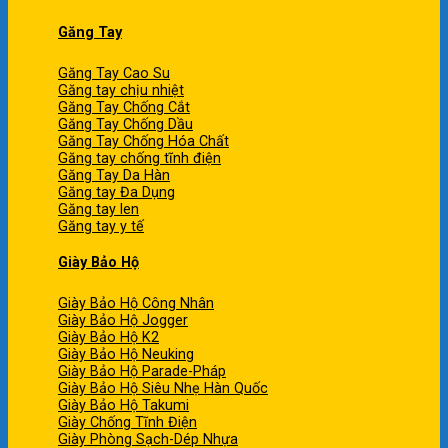
Găng Tay
Găng Tay Cao Su
Găng tay chịu nhiệt
Găng Tay Chống Cắt
Găng Tay Chống Dầu
Găng Tay Chống Hóa Chất
Găng tay chống tĩnh điện
Găng Tay Da Hàn
Găng tay Đa Dụng
Găng tay len
Găng tay y tế
Giày Bảo Hộ
Giày Bảo Hộ Công Nhân
Giày Bảo Hộ Jogger
Giày Bảo Hộ K2
Giày Bảo Hộ Neuking
Giày Bảo Hộ Parade-Pháp
Giày Bảo Hộ Siêu Nhẹ Hàn Quốc
Giày Bảo Hộ Takumi
Giày Chống Tĩnh Điện
Giày Phòng Sạch-Dép Nhựa