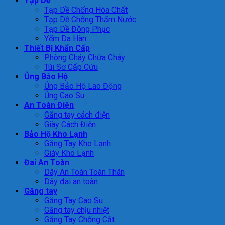
Tạp Dề
Tạp Dề Chống Hóa Chất
Tạp Dề Chống Thấm Nước
Tạp Dề Đồng Phục
Yếm Da Hàn
Thiết Bị Khẩn Cấp
Phòng Cháy Chữa Cháy
Túi Sơ Cấp Cứu
Ủng Bảo Hộ
Ủng Bảo Hộ Lao Động
Ủng Cao Su
An Toàn Điện
Găng tay cách điện
Giày Cách Điện
Bảo Hộ Kho Lạnh
Găng Tay Kho Lạnh
Giày Kho Lạnh
Đai An Toàn
Dây An Toàn Toàn Thân
Dây đai an toàn
Găng tay
Găng Tay Cao Su
Găng tay chịu nhiệt
Găng Tay Chống Cắt