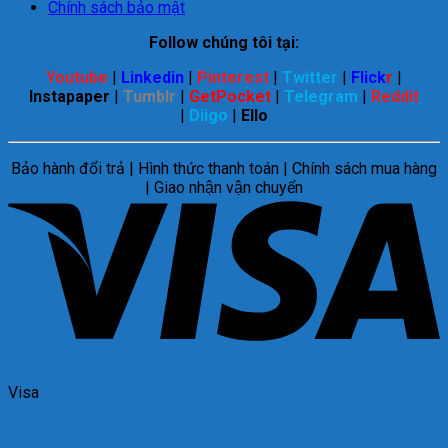
Chính sách bảo mật
Follow chúng tôi tại:
Youtube
|
Linkedin
|
Pinterest
|
Twitter
|
Flick
r
|
Instapaper
|
Tumblr
|
GetPocket
|
Telegram
|
Reddit
|
Diigo
|
Ello
Bảo hành đổi trả | Hình thức thanh toán | Chính sách mua hàng
| Giao nhận vận chuyển
Visa