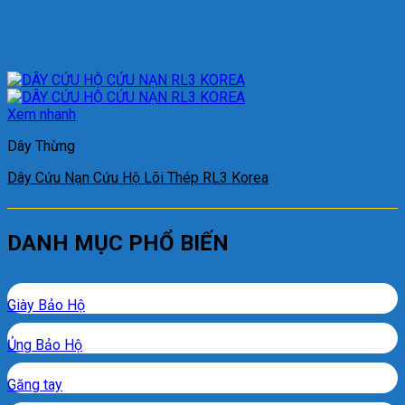
Xem nhanh
Dây Thừng
Dây Cứu Nạn Cứu Hộ Lõi Thép RL3 Korea
DANH MỤC PHỔ BIẾN
Giày Bảo Hộ
Ủng Bảo Hộ
Găng tay