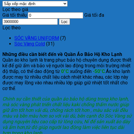
Lọc theo giá
Giá tối thiểu
Giá tối đa
Lọc
Lọc theo
SÓC VÀNG UNIFORM
(7)
Sóc Vàng Cold
(31)
Những điều cần biết đến về Quần Áo Bảo Hộ Kho Lạnh
Quần áo kho lạnh là trang phục bảo hộ chuyên dụng được thiết
kế để giữ ấm và bảo vệ người lao động trong môi trường nhiệt
độ thấp, có thể dao động từ
0°C
xuống đến
-50°C
.Áo kho lạnh
được may từ nhiều chất liệu cách nhiệt khác nhau, các lớp này
được may lồng vào nhau nhiều lớp giúp giữ nhiệt tốt nhất cho
cơ thể.
Chính sự cần thiết của quần áo bảo hộ dùng trong kho lạnh,
mà sóc vàng phát triển chất liệu kaki chống thấm nước giúp
giữ ấm tốt hơn vải dù, chống rách tốt hơn , màu sắc vải đều
màu và bền màu hơn so với vải dù, bên cạnh đó Sóc Vàng sử
dụng nguyên liệu cao cấp từ lông cừu, Nỉ để sản xuất áo dày
và ấm hơn,từ đó giúp người lao động làm việc liên tục dài
hơn trong kho lạnh.