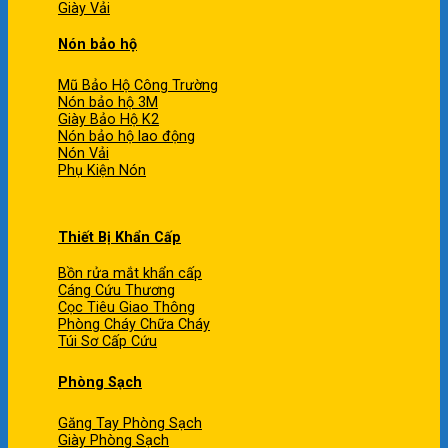
Giày Vải
Nón bảo hộ
Mũ Bảo Hộ Công Trường
Nón bảo hộ 3M
Giày Bảo Hộ K2
Nón bảo hộ lao động
Nón Vải
Phụ Kiện Nón
Thiết Bị Khẩn Cấp
Bồn rửa mắt khẩn cấp
Cáng Cứu Thương
Cọc Tiêu Giao Thông
Phòng Cháy Chữa Cháy
Túi Sơ Cấp Cứu
Phòng Sạch
Găng Tay Phòng Sạch
Giày Phòng Sạch