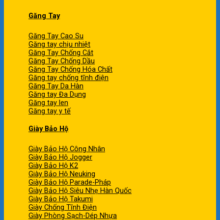
Găng Tay
Găng Tay Cao Su
Găng tay chịu nhiệt
Găng Tay Chống Cắt
Găng Tay Chống Dầu
Găng Tay Chống Hóa Chất
Găng tay chống tĩnh điện
Găng Tay Da Hàn
Găng tay Đa Dụng
Găng tay len
Găng tay y tế
Giày Bảo Hộ
Giày Bảo Hộ Công Nhân
Giày Bảo Hộ Jogger
Giày Bảo Hộ K2
Giày Bảo Hộ Neuking
Giày Bảo Hộ Parade-Pháp
Giày Bảo Hộ Siêu Nhẹ Hàn Quốc
Giày Bảo Hộ Takumi
Giày Chống Tĩnh Điện
Giày Phòng Sạch-Dép Nhựa