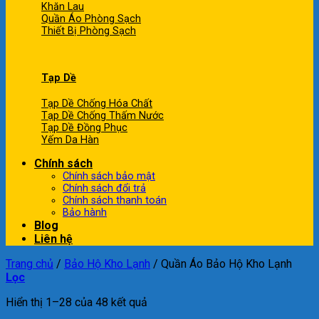
Khăn Lau
Quần Áo Phòng Sạch
Thiết Bị Phòng Sạch
Tạp Dề
Tạp Dề Chống Hóa Chất
Tạp Dề Chống Thấm Nước
Tạp Dề Đồng Phục
Yếm Da Hàn
Chính sách
Chính sách bảo mật
Chính sách đổi trả
Chính sách thanh toán
Bảo hành
Blog
Liên hệ
Trang chủ
/
Bảo Hộ Kho Lạnh
/
Quần Áo Bảo Hộ Kho Lạnh
Lọc
Hiển thị 1–28 của 48 kết quả