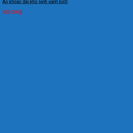
Áo khoác dài kho lạnh xanh bích
550.000
₫