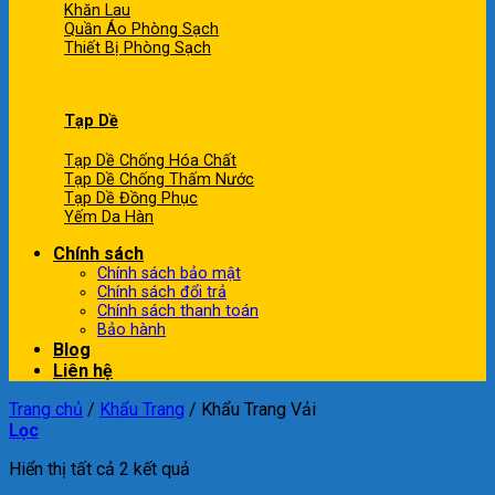
Khăn Lau
Quần Áo Phòng Sạch
Thiết Bị Phòng Sạch
Tạp Dề
Tạp Dề Chống Hóa Chất
Tạp Dề Chống Thấm Nước
Tạp Dề Đồng Phục
Yếm Da Hàn
Chính sách
Chính sách bảo mật
Chính sách đổi trả
Chính sách thanh toán
Bảo hành
Blog
Liên hệ
Trang chủ
/
Khẩu Trang
/
Khẩu Trang Vải
Lọc
Hiển thị tất cả 2 kết quả