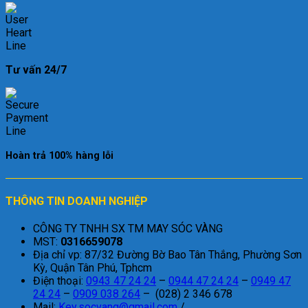
Tư vấn 24/7
Hoàn trả 100% hàng lỗi
THÔNG TIN DOANH NGHIỆP
CÔNG TY TNHH SX TM MAY SÓC VÀNG
MST:
0316659078
Địa chỉ vp: 87/32 Đường Bờ Bao Tân Thắng, Phường Sơn
Kỳ, Quận Tân Phú, Tphcm
Điện thoại:
0943 47 24 24
–
0944 47 24 24
–
0949 47
24 24
–
0909 038 264
– (028) 2 346 678
Mail:
Key.socvang@gmail.com
/