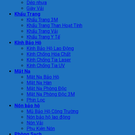
Dép nhựa
Giày Vải
Khẩu Trang
Khẩu Trang 3M
Khẩu Trang Than Hoạt Tính
Khẩu Trang Vải
Khẩu Trang Y Tế
Kính Bảo Hộ
Kính Bảo Hộ Lao Động
Kính Chống Hóa Chất
Kính Chống Tia Laser
Kính Chống Tia UV
Mặt Nạ
Mặt Nạ Bảo Hộ
Mặt Nạ Hàn
Mặt Nạ Phòng Độc
Mặt Nạ Phòng Độc 3M
Phin Lọc
Nón bảo hộ
Mũ Bảo Hộ Công Trường
Nón bảo hộ lao động
Nón Vải
Phụ Kiện Nón
Phòng Sạch