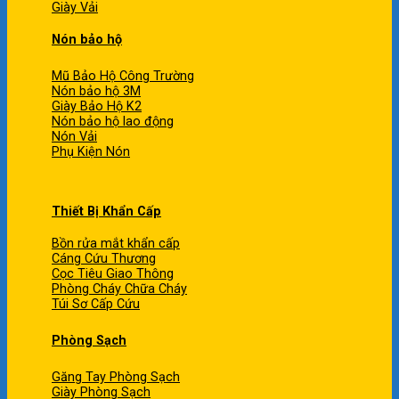
Giày Vải
Nón bảo hộ
Mũ Bảo Hộ Công Trường
Nón bảo hộ 3M
Giày Bảo Hộ K2
Nón bảo hộ lao động
Nón Vải
Phụ Kiện Nón
Thiết Bị Khẩn Cấp
Bồn rửa mắt khẩn cấp
Cáng Cứu Thương
Cọc Tiêu Giao Thông
Phòng Cháy Chữa Cháy
Túi Sơ Cấp Cứu
Phòng Sạch
Găng Tay Phòng Sạch
Giày Phòng Sạch