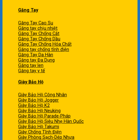
Găng Tay
Găng Tay Cao Su
Găng tay chịu nhiệt
Găng Tay Chống Cắt
Găng Tay Chống Dầu
Găng Tay Chống Hóa Chất
Găng tay chống tĩnh điện
Găng Tay Da Hàn
Găng tay Đa Dụng
Găng tay len
Găng tay y tế
Giày Bảo Hộ
Giày Bảo Hộ Công Nhân
Giày Bảo Hộ Jogger
Giày Bảo Hộ K2
Giày Bảo Hộ Neuking
Giày Bảo Hộ Parade-Pháp
Giày Bảo Hộ Siêu Nhẹ Hàn Quốc
Giày Bảo Hộ Takumi
Giày Chống Tĩnh Điện
Giày Phòng Sạch-Dép Nhựa