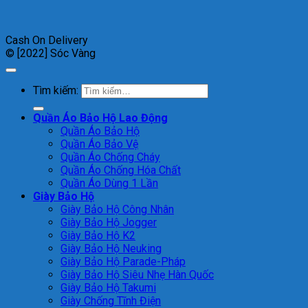
Cash On Delivery
© [2022] Sóc Vàng
Tìm kiếm:
Quần Áo Bảo Hộ Lao Động
Quần Áo Bảo Hộ
Quần Áo Bảo Vệ
Quần Áo Chống Cháy
Quần Áo Chống Hóa Chất
Quần Áo Dùng 1 Lần
Giày Bảo Hộ
Giày Bảo Hộ Công Nhân
Giày Bảo Hộ Jogger
Giày Bảo Hộ K2
Giày Bảo Hộ Neuking
Giày Bảo Hộ Parade-Pháp
Giày Bảo Hộ Siêu Nhẹ Hàn Quốc
Giày Bảo Hộ Takumi
Giày Chống Tĩnh Điện