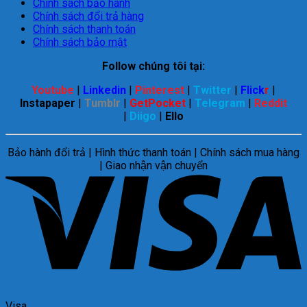
Chính sách bảo hành
Chính sách đổi trả hàng
Chính sách thanh toán
Chính sách bảo mật
Follow chúng tôi tại:
Youtube
|
Linkedin
|
Pinterest
|
Twitter
|
Flick
r
|
Instapaper
|
Tumblr
|
GetPocket
|
Telegram
|
Reddit
|
Diigo
|
Ello
Bảo hành đổi trả | Hình thức thanh toán | Chính sách mua hàng
| Giao nhận vận chuyển
Visa