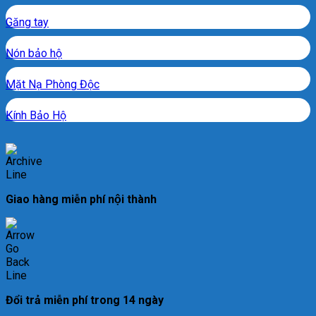
Găng tay
Nón bảo hộ
Mặt Nạ Phòng Độc
Kính Bảo Hộ
Giao hàng miễn phí nội thành
Đổi trả miễn phí trong 14 ngày