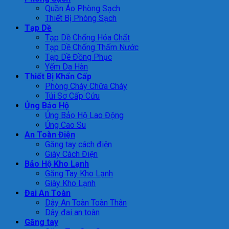
Quần Áo Phòng Sạch
Thiết Bị Phòng Sạch
Tạp Dề
Tạp Dề Chống Hóa Chất
Tạp Dề Chống Thấm Nước
Tạp Dề Đồng Phục
Yếm Da Hàn
Thiết Bị Khẩn Cấp
Phòng Cháy Chữa Cháy
Túi Sơ Cấp Cứu
Ủng Bảo Hộ
Ủng Bảo Hộ Lao Động
Ủng Cao Su
An Toàn Điện
Găng tay cách điện
Giày Cách Điện
Bảo Hộ Kho Lạnh
Găng Tay Kho Lạnh
Giày Kho Lạnh
Đai An Toàn
Dây An Toàn Toàn Thân
Dây đai an toàn
Găng tay