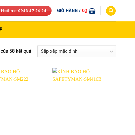
GIỎ HÀNG /
0
₫
 Hotline: 0943 47 24 24
Ệ
 của 58 kết quả