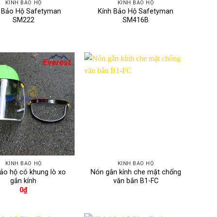
KÍNH BẢO HỘ
KÍNH BẢO HỘ
 Bảo Hộ Safetyman
Kính Bảo Hộ Safetyman
SM222
SM416B
KÍNH BẢO HỘ
KÍNH BẢO HỘ
ảo hộ có khung lò xo
Nón gắn kính che mặt chống
gắn kính
văn bắn B1-FC
0
₫