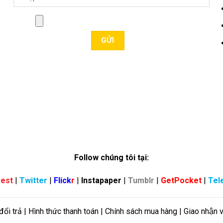
Follow chúng tôi tại:
rest
|
Twitter
|
Flick
r
|
Instapaper
|
Tumblr
|
GetPocket
|
Tel
đổi trả | Hình thức thanh toán | Chính sách mua hàng | Giao nhận 