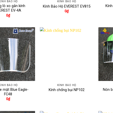
KÍNH BẢO HỘ
KÍNH BẢO HỘ
 lò xo gắn kính
Kính
Kính Bảo Hộ EVEREST EV815
EREST EV-4A
0
₫
0
₫
KÍNH BẢO HỘ
KÍNH BẢO HỘ
e mặt Blue Eagle-
Nón b
Kính chống bụi NP102
FC48
0
₫