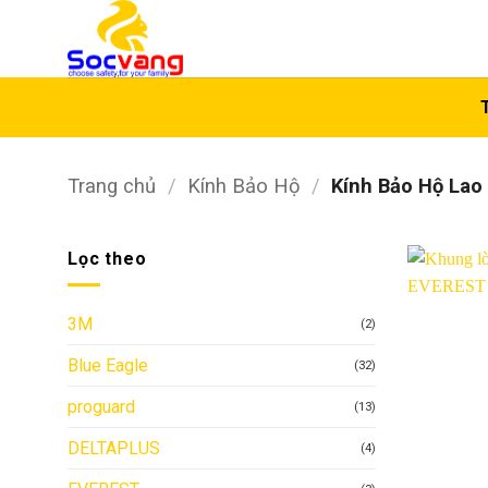
Bỏ
qua
nội
dung
Trang chủ
/
Kính Bảo Hộ
/
Kính Bảo Hộ Lao
Lọc theo
3M
(2)
Blue Eagle
(32)
proguard
(13)
DELTAPLUS
(4)