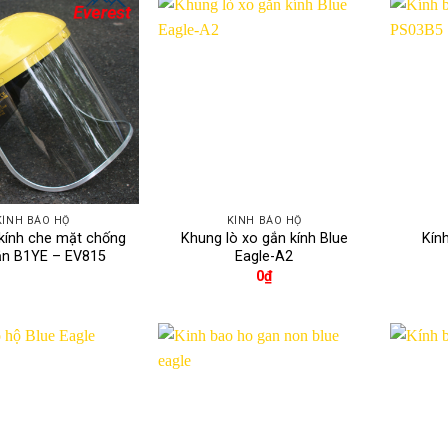
KÍNH BẢO HỘ
KÍNH BẢO HỘ
kính che mặt chống
Khung lò xo gắn kính Blue
Kín
ắn B1YE – EV815
Eagle-A2
0
₫