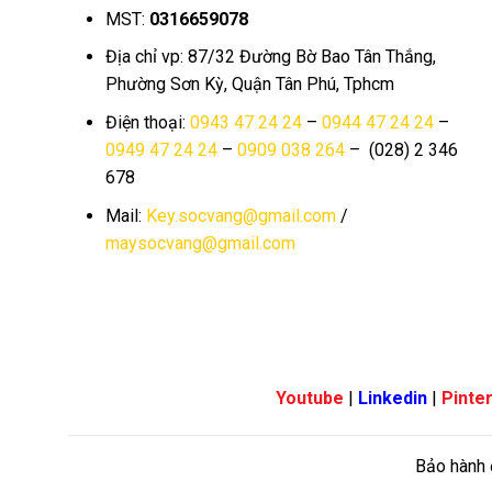
MST:
0316659078
Địa chỉ vp: 87/32 Đường Bờ Bao Tân Thắng,
Phường Sơn Kỳ, Quận Tân Phú, Tphcm
Điện thoại:
0943 47 24 24
–
0944 47 24 24
–
0949 47 24 24
–
0909 038 264
– (028) 2 346
678
Mail:
Key.socvang@gmail.com
/
maysocvang@gmail.com
Youtube
|
Linkedin
|
Pinte
Bảo hành 