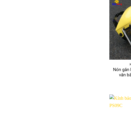
Nón gắn 
văn b