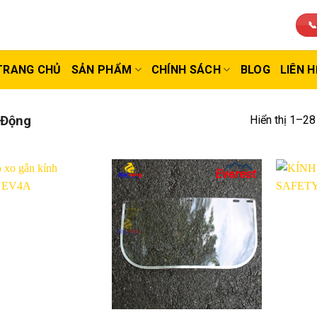
📞
TRANG CHỦ
SẢN PHẨM
CHÍNH SÁCH
BLOG
LIÊN H
Hiển thị 1–28
 Động