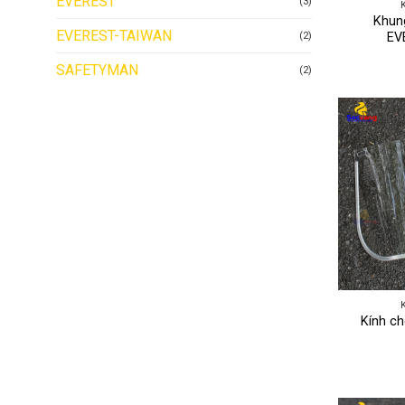
EVEREST
(3)
Khung
EVEREST-TAIWAN
EV
(2)
SAFETYMAN
(2)
Kính ch