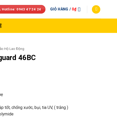
GIỎ HÀNG /
0
₫
 Hotline: 0943 47 24 24
Ệ
Bảo Hộ Lao Động
guard 46BC
hẹ
p tốt, chống xước, bụi, tia UV, ( trắng )
olymide