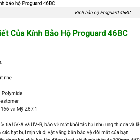
Kính bảo hộ Proguard 46BC
iết Của Kính Bảo Hộ Proguard 46BC
e.
ất nhẹ
 : Polymide
elestomer
N 166 và Mỹ Z87.1
% tia UV-A và UV-B, bảo vệ mắt khỏi tác hại như ung thư da và lã
 các hạt bụi mịn và dị vật văng bắn bảo vệ đôi mắt của bạn.