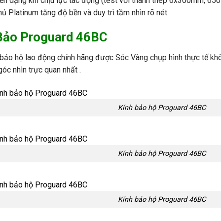
ến dạng khi chịu lực tác động (test với thanh thép 6x300mm, 650
ủ Platinum tăng độ bền và duy trì tầm nhìn rõ nét.
 Bảo Proguard 46BC
 bảo hộ lao động
chính hãng được Sóc Vàng chụp hình thực tế khô
óc nhìn trực quan nhất .
Kính bảo hộ Proguard 46BC
Kính bảo hộ Proguard 46BC
Kính bảo hộ Proguard 46BC