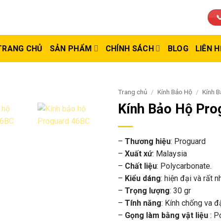

TRANG CHỦ
SẢN PHẨM
CHÍNH SÁCH
BLOG
LIÊN H
Trang chủ
/
Kính Bảo Hộ
/
Kính 
Kính Bảo Hộ Pro
–
Thương hiệu
: Proguard
–
Xuất xứ
: Malaysia
–
Chất liệu
: Polycarbonate.
–
Kiểu dáng
: hiện đại và rất n
–
Trọng lượng
: 30 gr
–
Tính năng
: Kính chống va đậ
–
Gọng làm bằng vật liệu
: P