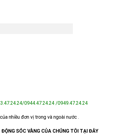
43.47.24.24/0944.47.24.24 /0949.47.24.24
của nhiều đơn vị trong và ngoài nước .
O ĐỘNG SÓC VÀNG
CỦA CHÚNG TÔI TẠI ĐÂY