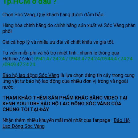
Tp.HCM ở đâu ?
Chọn Sóc Vàng, Quý khách hàng được đảm bảo :
Hàng hóa chính hãng do chính hãng sản xuất và Sóc Vàng phân
phối.
Giá cả hợp lý và nhiều ưu đãi về chiết khấu và giá tốt.
Tư vấn miễn phí và hỗ trợ nhiệt tình , nhanh lẹ thông qua
Hotline /Zalo :
0941.47.24.24 / 0943.47.24.24/0944.47.24.24
/0949.47.24.24
Bảo hộ lao động Sóc Vàng
là lựa chọn đáng tin cậy trong cung
ứng vật tư bảo hộ lao động của nhiều đơn vị trong và ngoài
nước .
THAM KHẢO THÊM SẢN PHẨM KHÁC BẰNG VIDEO TẠI
KÊNH YOUTUBE
BẢO HỘ LAO ĐỘNG SÓC VÀNG
CỦA
CHÚNG TÔI TẠI ĐÂY
Nhận thêm nhiều khuyến mãi mới nhất qua fanpage :
Bảo Hộ
Lao Động Sóc Vàng