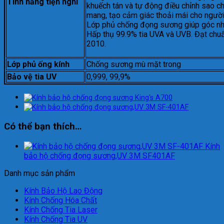
Tính năng tiện nghi
khuếch tán và tự động điều chỉnh sao c
mang, tạo cảm giác thoải mái cho người
Lớp phủ chống đọng sương giúp góc nhì
Hấp thụ 99.9% tia UVA và UVB. Đạt ch
2010.
Lớp phủ ống kính
Chống sương mù mặt trong
Bảo vệ tia UV
0,999, 99,9%
Có thể bạn thích…
Kính
bảo hộ chống đọng sương,UV 3M SF401AF
Danh mục sản phẩm
Kính Bảo Hộ Lao Động
Kính Chống Hóa Chất
Kính Chống Tia Laser
Kính Chống Tia UV