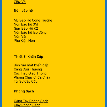
Giày Vải
Nón bảo hộ
Mũ Bảo Hộ Công Trường
Nón bảo hộ 3M
Giày Bảo Hộ K2
Nón bảo hộ lao động
Nón Vải
Phụ Kiện Nón
Thiết Bị Khẩn Cấp
Bồn rửa mắt khẩn cấp
Cáng Cứu Thương
Cọc Tiêu Giao Thông
Phòng Cháy Chữa Cháy
Túi Sơ Cấp Cứu
Phòng Sạch
Găng Tay Phòng Sạch
Giày Phòng Sạch