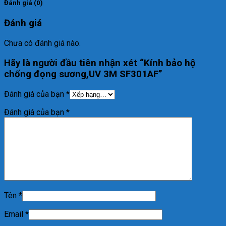
Đánh giá (0)
Đánh giá
Chưa có đánh giá nào.
Hãy là người đầu tiên nhận xét “Kính bảo hộ
chống đọng sương,UV 3M SF301AF”
Đánh giá của bạn
*
Đánh giá của bạn
*
Tên
*
Email
*