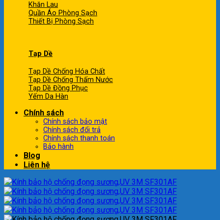
Khăn Lau
Quần Áo Phòng Sạch
Thiết Bị Phòng Sạch
Tạp Dề
Tạp Dề Chống Hóa Chất
Tạp Dề Chống Thấm Nước
Tạp Dề Đồng Phục
Yếm Da Hàn
Chính sách
Chính sách bảo mật
Chính sách đổi trả
Chính sách thanh toán
Bảo hành
Blog
Liên hệ