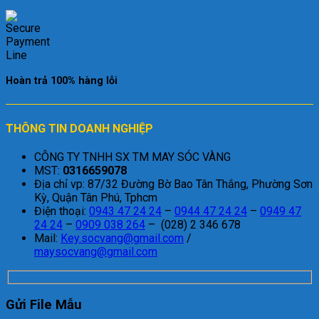
Hoàn trả 100% hàng lỗi
THÔNG TIN DOANH NGHIỆP
CÔNG TY TNHH SX TM MAY SÓC VÀNG
MST:
0316659078
Địa chỉ vp: 87/32 Đường Bờ Bao Tân Thắng, Phường Sơn
Kỳ, Quận Tân Phú, Tphcm
Điện thoại:
0943 47 24 24
–
0944 47 24 24
–
0949 47
24 24
–
0909 038 264
– (028) 2 346 678
Mail:
Key.socvang@gmail.com
/
maysocvang@gmail.com
Gửi File Mẫu