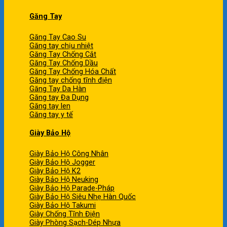
Găng Tay
Găng Tay Cao Su
Găng tay chịu nhiệt
Găng Tay Chống Cắt
Găng Tay Chống Dầu
Găng Tay Chống Hóa Chất
Găng tay chống tĩnh điện
Găng Tay Da Hàn
Găng tay Đa Dụng
Găng tay len
Găng tay y tế
Giày Bảo Hộ
Giày Bảo Hộ Công Nhân
Giày Bảo Hộ Jogger
Giày Bảo Hộ K2
Giày Bảo Hộ Neuking
Giày Bảo Hộ Parade-Pháp
Giày Bảo Hộ Siêu Nhẹ Hàn Quốc
Giày Bảo Hộ Takumi
Giày Chống Tĩnh Điện
Giày Phòng Sạch-Dép Nhựa