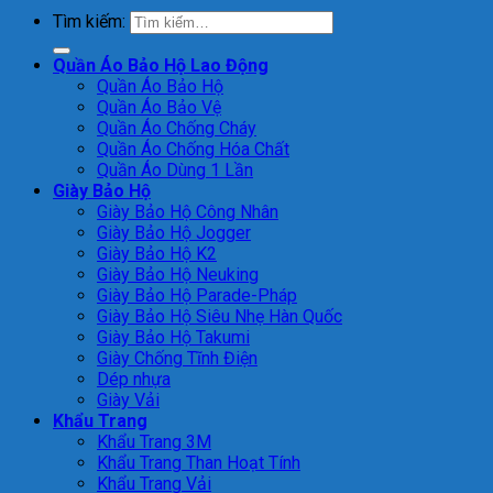
Tìm kiếm:
Quần Áo Bảo Hộ Lao Động
Quần Áo Bảo Hộ
Quần Áo Bảo Vệ
Quần Áo Chống Cháy
Quần Áo Chống Hóa Chất
Quần Áo Dùng 1 Lần
Giày Bảo Hộ
Giày Bảo Hộ Công Nhân
Giày Bảo Hộ Jogger
Giày Bảo Hộ K2
Giày Bảo Hộ Neuking
Giày Bảo Hộ Parade-Pháp
Giày Bảo Hộ Siêu Nhẹ Hàn Quốc
Giày Bảo Hộ Takumi
Giày Chống Tĩnh Điện
Dép nhựa
Giày Vải
Khẩu Trang
Khẩu Trang 3M
Khẩu Trang Than Hoạt Tính
Khẩu Trang Vải