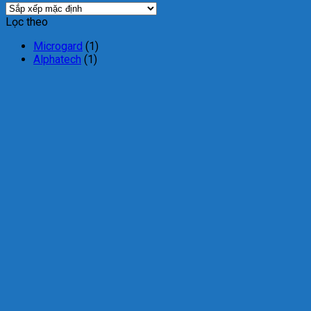
Lọc theo
Microgard
(1)
Alphatech
(1)