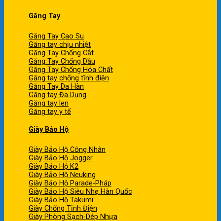
Găng Tay
Găng Tay Cao Su
Găng tay chịu nhiệt
Găng Tay Chống Cắt
Găng Tay Chống Dầu
Găng Tay Chống Hóa Chất
Găng tay chống tĩnh điện
Găng Tay Da Hàn
Găng tay Đa Dụng
Găng tay len
Găng tay y tế
Giày Bảo Hộ
Giày Bảo Hộ Công Nhân
Giày Bảo Hộ Jogger
Giày Bảo Hộ K2
Giày Bảo Hộ Neuking
Giày Bảo Hộ Parade-Pháp
Giày Bảo Hộ Siêu Nhẹ Hàn Quốc
Giày Bảo Hộ Takumi
Giày Chống Tĩnh Điện
Giày Phòng Sạch-Dép Nhựa