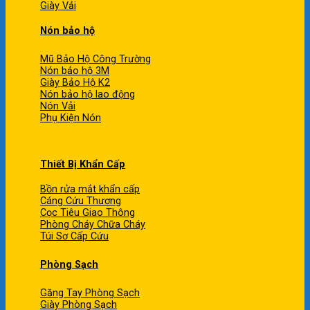
Giày Vải
Nón bảo hộ
Mũ Bảo Hộ Công Trường
Nón bảo hộ 3M
Giày Bảo Hộ K2
Nón bảo hộ lao động
Nón Vải
Phụ Kiện Nón
Thiết Bị Khẩn Cấp
Bồn rửa mắt khẩn cấp
Cáng Cứu Thương
Cọc Tiêu Giao Thông
Phòng Cháy Chữa Cháy
Túi Sơ Cấp Cứu
Phòng Sạch
Găng Tay Phòng Sạch
Giày Phòng Sạch