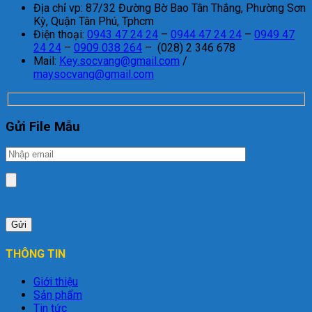
Địa chỉ vp: 87/32 Đường Bờ Bao Tân Thắng, Phường Sơn
Kỳ, Quận Tân Phú, Tphcm
Điện thoại:
0943 47 24 24
–
0944 47 24 24
–
0949 47
24 24
–
0909 038 264
– (028) 2 346 678
Mail:
Key.socvang@gmail.com
/
maysocvang@gmail.com
Gửi File Mẫu
THÔNG TIN
Giới thiệu
Sản phẩm
Tin tức