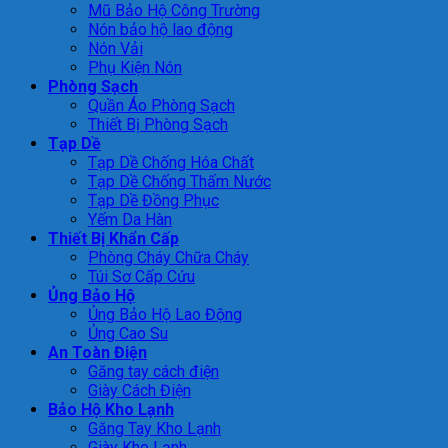
Mũ Bảo Hộ Công Trường
Nón bảo hộ lao động
Nón Vải
Phụ Kiện Nón
Phòng Sạch
Quần Áo Phòng Sạch
Thiết Bị Phòng Sạch
Tạp Dề
Tạp Dề Chống Hóa Chất
Tạp Dề Chống Thấm Nước
Tạp Dề Đồng Phục
Yếm Da Hàn
Thiết Bị Khẩn Cấp
Phòng Cháy Chữa Cháy
Túi Sơ Cấp Cứu
Ủng Bảo Hộ
Ủng Bảo Hộ Lao Động
Ủng Cao Su
An Toàn Điện
Găng tay cách điện
Giày Cách Điện
Bảo Hộ Kho Lạnh
Găng Tay Kho Lạnh
Giày Kho Lạnh