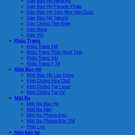
Giày Bảo Hộ Neuking
Giày Bảo Hộ Parade-Pháp
Giày Bảo Hộ Siêu Nhẹ Hàn Quốc
Giày Bảo Hộ Takumi
Giày Chống Tĩnh Điện
Dép nhựa
Giày Vải
Khẩu Trang
Khẩu Trang 3M
Khẩu Trang Than Hoạt Tính
Khẩu Trang Vải
Khẩu Trang Y Tế
Kính Bảo Hộ
Kính Bảo Hộ Lao Động
Kính Chống Hóa Chất
Kính Chống Tia Laser
Kính Chống Tia UV
Mặt Nạ
Mặt Nạ Bảo Hộ
Mặt Nạ Hàn
Mặt Nạ Phòng Độc
Mặt Nạ Phòng Độc 3M
Phin Lọc
Nón bảo hộ