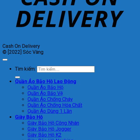
Cash On Delivery
© [2022] Sóc Vàng
Tìm kiếm:
Quần Áo Bảo Hộ Lao Động
Quần Áo Bảo Hộ
Quần Áo Bảo Vệ
Quần Áo Chống Cháy
Quần Áo Chống Hóa Chất
Quần Áo Dùng 1 Lần
Giày Bảo Hộ
Giày Bảo Hộ Công Nhân
Giày Bảo Hộ Jogger
Giày Bảo Hộ K2