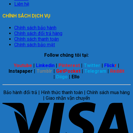
Liên hệ
CHÍNH SÁCH DỊCH VỤ
Chính sách bảo hành
Chính sách đổi trả hàng
Chính sách thanh toán
Chính sách bảo mật
Follow chúng tôi tại:
Youtube
|
Linkedin
|
Pinterest
|
Twitter
|
Flick
r
|
Instapaper
|
Tumblr
|
GetPocket
|
Telegram
|
Reddit
|
Diigo
|
Ello
Bảo hành đổi trả | Hình thức thanh toán | Chính sách mua hàng
| Giao nhận vận chuyển