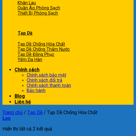
Khăn Lau
Quần Áo Phòng Sạch
Thiết Bị Phòng Sạch
Tạp Dề
Tạp Dề Chống Hóa Chất
Tạp Dề Chống Thấm Nước
Tạp Dề Đồng Phục
Yếm Da Hàn
Chính sách
Chính sách bảo mật
Chính sách đổi trả
Chính sách thanh toán
Bảo hành
Blog
Liên hệ
Trang chủ
/
Tạp Dề
/
Tạp Dề Chống Hóa Chất
Lọc
Hiển thị tất cả 2 kết quả