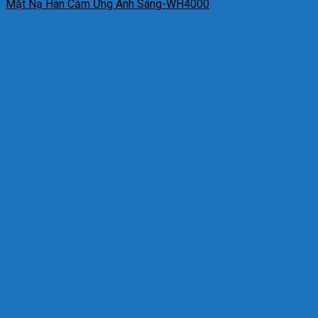
Mặt Nạ Hàn Cảm Ứng Ánh Sáng-WH4000