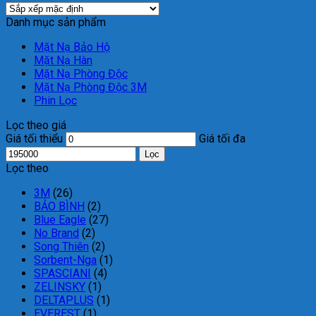
Danh mục sản phẩm
Mặt Nạ Bảo Hộ
Mặt Nạ Hàn
Mặt Nạ Phòng Độc
Mặt Nạ Phòng Độc 3M
Phin Lọc
Lọc theo giá
Giá tối thiểu
Giá tối đa
Lọc
Lọc theo
3M
(26)
BẢO BÌNH
(2)
Blue Eagle
(27)
No Brand
(2)
Song Thiên
(2)
Sorbent-Nga
(1)
SPASCIANI
(4)
ZELINSKY
(1)
DELTAPLUS
(1)
EVEREST
(1)