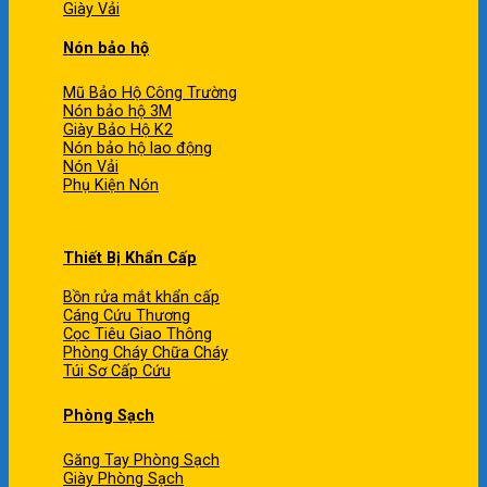
Giày Vải
Nón bảo hộ
Mũ Bảo Hộ Công Trường
Nón bảo hộ 3M
Giày Bảo Hộ K2
Nón bảo hộ lao động
Nón Vải
Phụ Kiện Nón
Thiết Bị Khẩn Cấp
Bồn rửa mắt khẩn cấp
Cáng Cứu Thương
Cọc Tiêu Giao Thông
Phòng Cháy Chữa Cháy
Túi Sơ Cấp Cứu
Phòng Sạch
Găng Tay Phòng Sạch
Giày Phòng Sạch