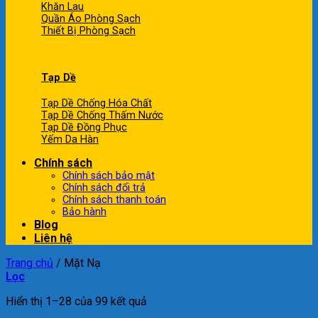
Khăn Lau
Quần Áo Phòng Sạch
Thiết Bị Phòng Sạch
Tạp Dề
Tạp Dề Chống Hóa Chất
Tạp Dề Chống Thấm Nước
Tạp Dề Đồng Phục
Yếm Da Hàn
Chính sách
Chính sách bảo mật
Chính sách đổi trả
Chính sách thanh toán
Bảo hành
Blog
Liên hệ
Trang chủ
/
Mặt Nạ
Lọc
Hiển thị 1–28 của 99 kết quả