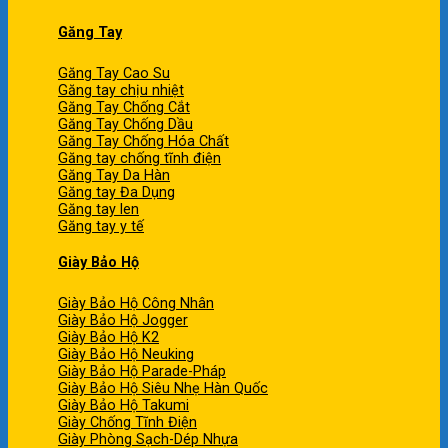
Găng Tay
Găng Tay Cao Su
Găng tay chịu nhiệt
Găng Tay Chống Cắt
Găng Tay Chống Dầu
Găng Tay Chống Hóa Chất
Găng tay chống tĩnh điện
Găng Tay Da Hàn
Găng tay Đa Dụng
Găng tay len
Găng tay y tế
Giày Bảo Hộ
Giày Bảo Hộ Công Nhân
Giày Bảo Hộ Jogger
Giày Bảo Hộ K2
Giày Bảo Hộ Neuking
Giày Bảo Hộ Parade-Pháp
Giày Bảo Hộ Siêu Nhẹ Hàn Quốc
Giày Bảo Hộ Takumi
Giày Chống Tĩnh Điện
Giày Phòng Sạch-Dép Nhựa