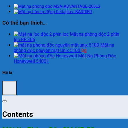
Có thể bạn thích…
Mặt nạ phòng độc 2 phin
lọc BB.306
Mặt nạ
phòng độc nguyên mặt Unix 5100
0
₫
Mặt Nạ Phòng Độc
Honeywell 54001
Mô tả
Contents