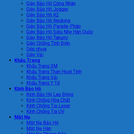
Giày Bảo Hộ Công Nhân
Giày Bảo Hộ Jogger
Giày Bảo Hộ K2
Giày Bảo Hộ Neuking
Giày Bảo Hộ Parade-Pháp
Giày Bảo Hộ Siêu Nhẹ Hàn Quốc
Giày Bảo Hộ Takumi
Giày Chống Tĩnh Điện
Dép nhựa
Giày Vải
Khẩu Trang
Khẩu Trang 3M
Khẩu Trang Than Hoạt Tính
Khẩu Trang Vải
Khẩu Trang Y Tế
Kính Bảo Hộ
Kính Bảo Hộ Lao Động
Kính Chống Hóa Chất
Kính Chống Tia Laser
Kính Chống Tia UV
Mặt Nạ
Mặt Nạ Bảo Hộ
Mặt Nạ Hàn