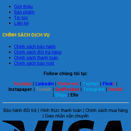
Giới thiệu
Sản phẩm
Tin tức
Liên hệ
CHÍNH SÁCH DỊCH VỤ
Chính sách bảo hành
Chính sách đổi trả hàng
Chính sách thanh toán
Chính sách bảo mật
Follow chúng tôi tại:
Youtube
|
Linkedin
|
Pinterest
|
Twitter
|
Flick
r
|
Instapaper
|
Tumblr
|
GetPocket
|
Telegram
|
Reddit
|
Diigo
|
Ello
Bảo hành đổi trả | Hình thức thanh toán | Chính sách mua hàng
| Giao nhận vận chuyển