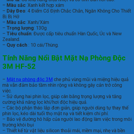
–
Màu sắc
: Xanh kết hợp xám
–
Dây Đeo
: 4 Điểm Cố Định Chắc Chắn, Ngăn Không Cho Thiết
Bị Bị Hở
–
Màu sắc
: Xanh/Xám
–
Trọng lượng
: 130g
–
Tiêu chuẩn
: Được cấp tiêu chuẩn Hàn Quốc, Úc và New
Zealand.
–
Quy cách
: 10 cái/Thùng.
Tính Năng Nổi Bật Mặt Nạ Phòng Độc
3M HF-52
–
Mặt nạ phòng độc 3M
che phủ vùng mũi và miệng hiệu quả
mà vẫn đảm bảo tầm nhìn rộng và không gây cản trở công
việc.
– Sử dụng hai phin lọc, giúp cân bằng trọng lượng và tăng
cường khả năng lọc khí/hơi độc hiệu quả.
– Các bộ phận tháo lắp đơn giản, giúp người dùng tự thay thế
phin lọc, kéo dài tuổi thọ mặt nạ và tiết kiệm chi phí.
– Bảo vệ đường hô hấp của người lao động làm việc trong môi
trường khói bụi
– Thiết kế từ vật liệu silicon thoải mái, mềm mại, nhẹ và bền