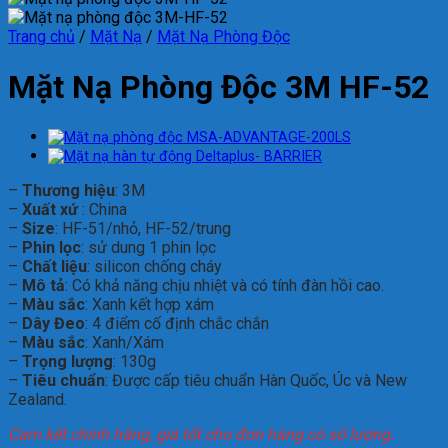
Trang chủ
/
Mặt Nạ
/
Mặt Nạ Phòng Độc
Mặt Nạ Phòng Độc 3M HF-52
–
Thương hiệu
: 3M
–
Xuất xứ
: China
–
Size
: HF-51/nhỏ, HF-52/trung
–
Phin lọc
: sử dung 1 phin lọc
–
Chất liệu
: silicon chống cháy
–
Mô tả
: Có khả năng chịu nhiệt và có tính đàn hồi cao.
–
Màu sắc
: Xanh kết hợp xám
–
Dây Đeo
: 4 điểm cố định chắc chắn
–
Màu sắc
: Xanh/Xám
–
Trọng lượng
: 130g
–
Tiêu chuẩn
: Được cấp tiêu chuẩn Hàn Quốc, Úc và New
Zealand.
Cam kết chính hãng, giá tốt cho đơn hàng có số lượng.