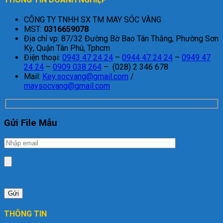
CÔNG TY TNHH SX TM MAY SÓC VÀNG
MST:
0316659078
Địa chỉ vp: 87/32 Đường Bờ Bao Tân Thắng, Phường Sơn
Kỳ, Quận Tân Phú, Tphcm
Điện thoại:
0943 47 24 24
–
0944 47 24 24
–
0949 47
24 24
–
0909 038 264
– (028) 2 346 678
Mail:
Key.socvang@gmail.com
/
maysocvang@gmail.com
Gửi File Mẫu
THÔNG TIN