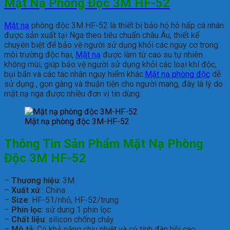
Mặt Nạ Phòng Độc 3M HF-52
Mặt nạ
phòng độc 3M HF-52 là thiết bị bảo hộ hô hấp cá nhân
được sản xuất tại Nga theo tiêu chuẩn châu Âu, thiết kế
chuyên biệt để bảo vệ người sử dụng khỏi các nguy cơ trong
môi trường độc hại,
Mặt nạ
được làm từ cao su tự nhiên
không mùi, giúp bảo vệ người sử dụng khỏi các loại khí độc,
bụi bẩn và các tác nhân nguy hiểm khác.
Mặt nạ phòng độc
dễ
sử dụng , gọn gàng và thuận tiện cho người mang, đây là lý do
mặt nạ nga được nhiều đơn vị tin dùng.
Mặt nạ phòng độc 3M-HF-52
Thông Tin Sản Phẩm Mặt Nạ Phòng
Độc 3M HF-52
–
Thương hiệu
: 3M
–
Xuất xứ
: China
–
Size
: HF-51/nhỏ, HF-52/trung
–
Phin lọc
: sử dung 1 phin lọc
–
Chất liệu
: silicon chống cháy
–
Mô tả
: Có khả năng chịu nhiệt và có tính đàn hồi cao.