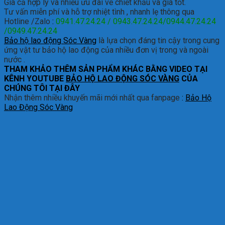
Giá cả hợp lý và nhiều ưu đãi về chiết khấu và giá tốt.
Tư vấn miễn phí và hỗ trợ nhiệt tình , nhanh lẹ thông qua
Hotline /Zalo
:
0941.47.24.24 / 0943.47.24.24/0944.47.24.24
/0949.47.24.24
Bảo hộ lao động Sóc Vàng
là lựa chọn đáng tin cậy trong cung
ứng vật tư bảo hộ lao động của nhiều đơn vị trong và ngoài
nước .
THAM KHẢO THÊM SẢN PHẨM KHÁC BẰNG VIDEO TẠI
KÊNH YOUTUBE
BẢO HỘ LAO ĐỘNG SÓC VÀNG
CỦA
CHÚNG TÔI TẠI ĐÂY
Nhận thêm nhiều khuyến mãi mới nhất qua fanpage
:
Bảo Hộ
Lao Động Sóc Vàng