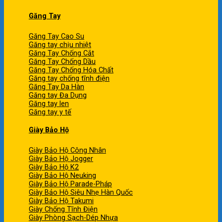
Găng Tay
Găng Tay Cao Su
Găng tay chịu nhiệt
Găng Tay Chống Cắt
Găng Tay Chống Dầu
Găng Tay Chống Hóa Chất
Găng tay chống tĩnh điện
Găng Tay Da Hàn
Găng tay Đa Dụng
Găng tay len
Găng tay y tế
Giày Bảo Hộ
Giày Bảo Hộ Công Nhân
Giày Bảo Hộ Jogger
Giày Bảo Hộ K2
Giày Bảo Hộ Neuking
Giày Bảo Hộ Parade-Pháp
Giày Bảo Hộ Siêu Nhẹ Hàn Quốc
Giày Bảo Hộ Takumi
Giày Chống Tĩnh Điện
Giày Phòng Sạch-Dép Nhựa