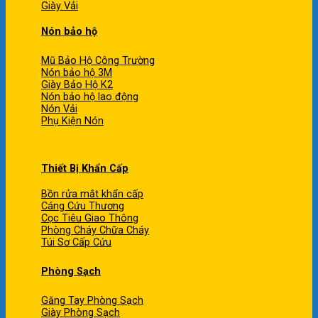
Giày Vải
Nón bảo hộ
Mũ Bảo Hộ Công Trường
Nón bảo hộ 3M
Giày Bảo Hộ K2
Nón bảo hộ lao động
Nón Vải
Phụ Kiện Nón
Thiết Bị Khẩn Cấp
Bồn rửa mắt khẩn cấp
Cáng Cứu Thương
Cọc Tiêu Giao Thông
Phòng Cháy Chữa Cháy
Túi Sơ Cấp Cứu
Phòng Sạch
Găng Tay Phòng Sạch
Giày Phòng Sạch