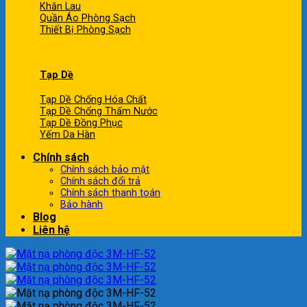
Khăn Lau
Quần Áo Phòng Sạch
Thiết Bị Phòng Sạch
Tạp Dề
Tạp Dề Chống Hóa Chất
Tạp Dề Chống Thấm Nước
Tạp Dề Đồng Phục
Yếm Da Hàn
Chính sách
Chính sách bảo mật
Chính sách đổi trả
Chính sách thanh toán
Bảo hành
Blog
Liên hệ