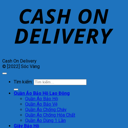
Cash On Delivery
© [2022] Sóc Vàng
Tìm kiếm:
Quần Áo Bảo Hộ Lao Động
Quần Áo Bảo Hộ
Quần Áo Bảo Vệ
Quần Áo Chống Cháy
Quần Áo Chống Hóa Chất
Quần Áo Dùng 1 Lần
Giày Bảo Hộ