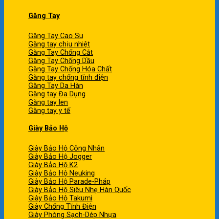
Găng Tay
Găng Tay Cao Su
Găng tay chịu nhiệt
Găng Tay Chống Cắt
Găng Tay Chống Dầu
Găng Tay Chống Hóa Chất
Găng tay chống tĩnh điện
Găng Tay Da Hàn
Găng tay Đa Dụng
Găng tay len
Găng tay y tế
Giày Bảo Hộ
Giày Bảo Hộ Công Nhân
Giày Bảo Hộ Jogger
Giày Bảo Hộ K2
Giày Bảo Hộ Neuking
Giày Bảo Hộ Parade-Pháp
Giày Bảo Hộ Siêu Nhẹ Hàn Quốc
Giày Bảo Hộ Takumi
Giày Chống Tĩnh Điện
Giày Phòng Sạch-Dép Nhựa