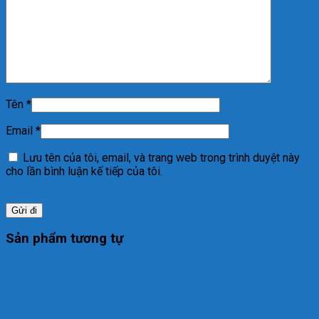
Tên
*
Email
*
Lưu tên của tôi, email, và trang web trong trình duyệt này
cho lần bình luận kế tiếp của tôi.
Sản phẩm tương tự