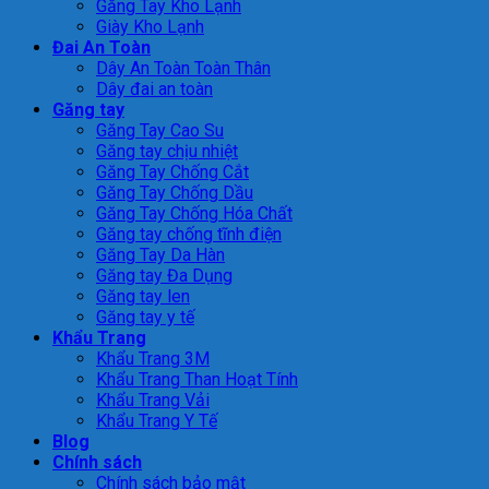
Găng Tay Kho Lạnh
Giày Kho Lạnh
Đai An Toàn
Dây An Toàn Toàn Thân
Dây đai an toàn
Găng tay
Găng Tay Cao Su
Găng tay chịu nhiệt
Găng Tay Chống Cắt
Găng Tay Chống Dầu
Găng Tay Chống Hóa Chất
Găng tay chống tĩnh điện
Găng Tay Da Hàn
Găng tay Đa Dụng
Găng tay len
Găng tay y tế
Khẩu Trang
Khẩu Trang 3M
Khẩu Trang Than Hoạt Tính
Khẩu Trang Vải
Khẩu Trang Y Tế
Blog
Chính sách
Chính sách bảo mật