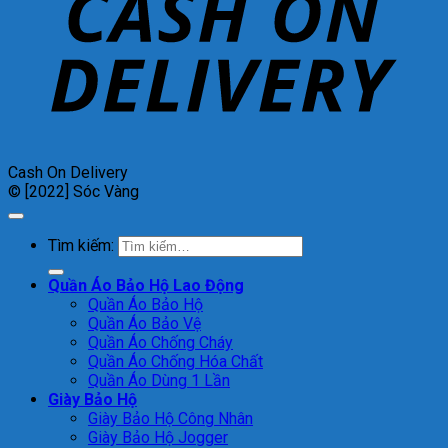
Cash On Delivery
© [2022] Sóc Vàng
Tìm kiếm:
Quần Áo Bảo Hộ Lao Động
Quần Áo Bảo Hộ
Quần Áo Bảo Vệ
Quần Áo Chống Cháy
Quần Áo Chống Hóa Chất
Quần Áo Dùng 1 Lần
Giày Bảo Hộ
Giày Bảo Hộ Công Nhân
Giày Bảo Hộ Jogger