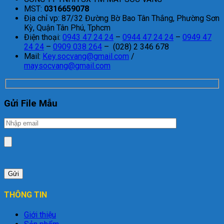
MST:
0316659078
Địa chỉ vp: 87/32 Đường Bờ Bao Tân Thắng, Phường Sơn
Kỳ, Quận Tân Phú, Tphcm
Điện thoại:
0943 47 24 24
–
0944 47 24 24
–
0949 47
24 24
–
0909 038 264
– (028) 2 346 678
Mail:
Key.socvang@gmail.com
/
maysocvang@gmail.com
Gửi File Mẫu
THÔNG TIN
Giới thiệu