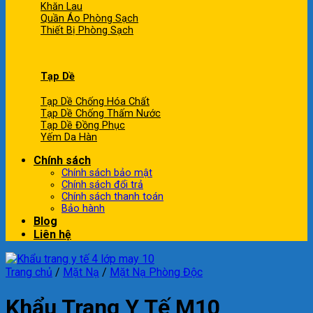
Khăn Lau
Quần Áo Phòng Sạch
Thiết Bị Phòng Sạch
Tạp Dề
Tạp Dề Chống Hóa Chất
Tạp Dề Chống Thấm Nước
Tạp Dề Đồng Phục
Yếm Da Hàn
Chính sách
Chính sách bảo mật
Chính sách đổi trả
Chính sách thanh toán
Bảo hành
Blog
Liên hệ
Trang chủ
/
Mặt Nạ
/
Mặt Nạ Phòng Độc
Khẩu Trang Y Tế M10