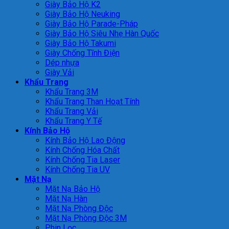
Giày Bảo Hộ K2
Giày Bảo Hộ Neuking
Giày Bảo Hộ Parade-Pháp
Giày Bảo Hộ Siêu Nhẹ Hàn Quốc
Giày Bảo Hộ Takumi
Giày Chống Tĩnh Điện
Dép nhựa
Giày Vải
Khẩu Trang
Khẩu Trang 3M
Khẩu Trang Than Hoạt Tính
Khẩu Trang Vải
Khẩu Trang Y Tế
Kính Bảo Hộ
Kính Bảo Hộ Lao Động
Kính Chống Hóa Chất
Kính Chống Tia Laser
Kính Chống Tia UV
Mặt Nạ
Mặt Nạ Bảo Hộ
Mặt Nạ Hàn
Mặt Nạ Phòng Độc
Mặt Nạ Phòng Độc 3M
Phin Lọc