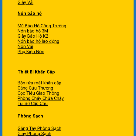
Giày Vải
Nón bảo hộ
Mũ Bảo Hộ Công Trường
Nón bảo hộ 3M
Giày Bảo Hộ K2
Nón bảo hộ lao động
Nón Vải
Phụ Kiện Nón
Thiết Bị Khẩn Cấp
Bồn rửa mắt khẩn cấp
Cáng Cứu Thương
Cọc Tiêu Giao Thông
Phòng Cháy Chữa Cháy
Túi Sơ Cấp Cứu
Phòng Sạch
Găng Tay Phòng Sạch
Giày Phòng Sạch