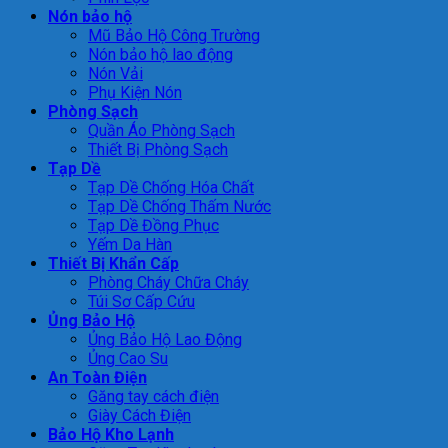
Nón bảo hộ
Mũ Bảo Hộ Công Trường
Nón bảo hộ lao động
Nón Vải
Phụ Kiện Nón
Phòng Sạch
Quần Áo Phòng Sạch
Thiết Bị Phòng Sạch
Tạp Dề
Tạp Dề Chống Hóa Chất
Tạp Dề Chống Thấm Nước
Tạp Dề Đồng Phục
Yếm Da Hàn
Thiết Bị Khẩn Cấp
Phòng Cháy Chữa Cháy
Túi Sơ Cấp Cứu
Ủng Bảo Hộ
Ủng Bảo Hộ Lao Động
Ủng Cao Su
An Toàn Điện
Găng tay cách điện
Giày Cách Điện
Bảo Hộ Kho Lạnh