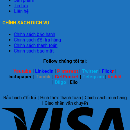
Sản phẩm
Tin tức
Liên hệ
CHÍNH SÁCH DỊCH VỤ
Chính sách bảo hành
Chính sách đổi trả hàng
Chính sách thanh toán
Chính sách bảo mật
Follow chúng tôi tại:
Youtube
|
Linkedin
|
Pinterest
|
Twitter
|
Flick
r
|
Instapaper
|
Tumblr
|
GetPocket
|
Telegram
|
Reddit
|
Diigo
|
Ello
Bảo hành đổi trả | Hình thức thanh toán | Chính sách mua hàng
| Giao nhận vận chuyển