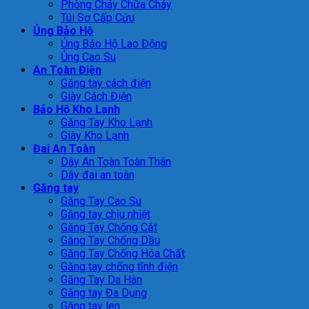
Phòng Cháy Chữa Cháy
Túi Sơ Cấp Cứu
Ủng Bảo Hộ
Ủng Bảo Hộ Lao Động
Ủng Cao Su
An Toàn Điện
Găng tay cách điện
Giày Cách Điện
Bảo Hộ Kho Lạnh
Găng Tay Kho Lạnh
Giày Kho Lạnh
Đai An Toàn
Dây An Toàn Toàn Thân
Dây đai an toàn
Găng tay
Găng Tay Cao Su
Găng tay chịu nhiệt
Găng Tay Chống Cắt
Găng Tay Chống Dầu
Găng Tay Chống Hóa Chất
Găng tay chống tĩnh điện
Găng Tay Da Hàn
Găng tay Đa Dụng
Găng tay len