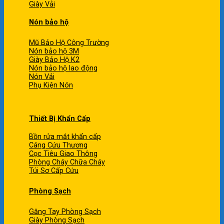
Giày Vải
Nón bảo hộ
Mũ Bảo Hộ Công Trường
Nón bảo hộ 3M
Giày Bảo Hộ K2
Nón bảo hộ lao động
Nón Vải
Phụ Kiện Nón
Thiết Bị Khẩn Cấp
Bồn rửa mắt khẩn cấp
Cáng Cứu Thương
Cọc Tiêu Giao Thông
Phòng Cháy Chữa Cháy
Túi Sơ Cấp Cứu
Phòng Sạch
Găng Tay Phòng Sạch
Giày Phòng Sạch