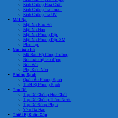
Kính Chống Hóa Chất
Kính Chống Tia Laser
Kính Chống Tia UV
Mặt Nạ
Mặt Nạ Bảo Hộ
Mặt Nạ Hàn
Mặt Nạ Phòng Độc
Mặt Nạ Phòng Độc 3M
Phin Lọc
Nón bảo hộ
Mũ Bảo Hộ Công Trường
Nón bảo hộ lao động
Nón Vải
Phụ Kiện Nón
Phòng Sạch
Quần Áo Phòng Sạch
Thiết Bị Phòng Sạch
Tạp Dề
Tạp Dề Chống Hóa Chất
Tạp Dề Chống Thấm Nước
Tạp Dề Đồng Phục
Yếm Da Hàn
Thiết Bị Khẩn Cấp