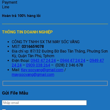
Hoàn trả 100% hàng lỗi
THÔNG TIN DOANH NGHIỆP
CÔNG TY TNHH SX TM MAY SÓC VÀNG
MST:
0316659078
Địa chỉ vp: 87/32 Đường Bờ Bao Tân Thắng, Phường Sơn
Kỳ, Quận Tân Phú, Tphcm
Điện thoại:
0943 47 24 24
–
0944 47 24 24
–
0949 47
24 24
–
0909 038 264
– (028) 2 346 678
Mail:
Key.socvang@gmail.com
/
maysocvang@gmail.com
Gửi File Mẫu