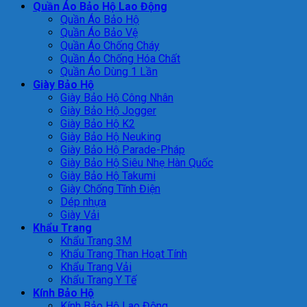
Quần Áo Bảo Hộ Lao Động
Quần Áo Bảo Hộ
Quần Áo Bảo Vệ
Quần Áo Chống Cháy
Quần Áo Chống Hóa Chất
Quần Áo Dùng 1 Lần
Giày Bảo Hộ
Giày Bảo Hộ Công Nhân
Giày Bảo Hộ Jogger
Giày Bảo Hộ K2
Giày Bảo Hộ Neuking
Giày Bảo Hộ Parade-Pháp
Giày Bảo Hộ Siêu Nhẹ Hàn Quốc
Giày Bảo Hộ Takumi
Giày Chống Tĩnh Điện
Dép nhựa
Giày Vải
Khẩu Trang
Khẩu Trang 3M
Khẩu Trang Than Hoạt Tính
Khẩu Trang Vải
Khẩu Trang Y Tế
Kính Bảo Hộ
Kính Bảo Hộ Lao Động