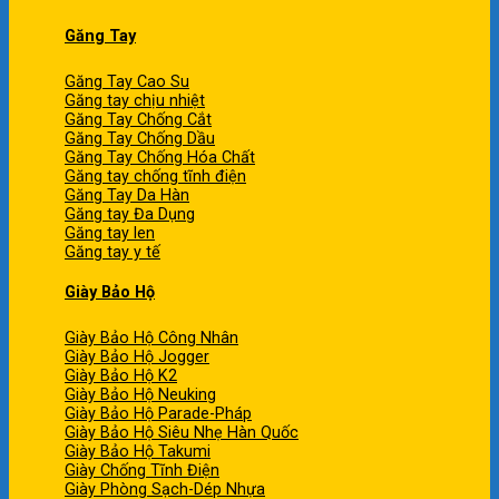
Găng Tay
Găng Tay Cao Su
Găng tay chịu nhiệt
Găng Tay Chống Cắt
Găng Tay Chống Dầu
Găng Tay Chống Hóa Chất
Găng tay chống tĩnh điện
Găng Tay Da Hàn
Găng tay Đa Dụng
Găng tay len
Găng tay y tế
Giày Bảo Hộ
Giày Bảo Hộ Công Nhân
Giày Bảo Hộ Jogger
Giày Bảo Hộ K2
Giày Bảo Hộ Neuking
Giày Bảo Hộ Parade-Pháp
Giày Bảo Hộ Siêu Nhẹ Hàn Quốc
Giày Bảo Hộ Takumi
Giày Chống Tĩnh Điện
Giày Phòng Sạch-Dép Nhựa