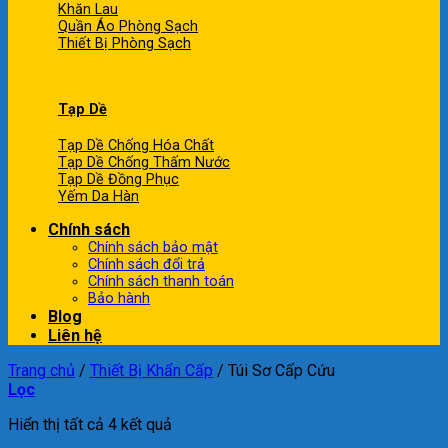
Khăn Lau
Quần Áo Phòng Sạch
Thiết Bị Phòng Sạch
Tạp Dề
Tạp Dề Chống Hóa Chất
Tạp Dề Chống Thấm Nước
Tạp Dề Đồng Phục
Yếm Da Hàn
Chính sách
Chính sách bảo mật
Chính sách đổi trả
Chính sách thanh toán
Bảo hành
Blog
Liên hệ
Trang chủ
/
Thiết Bị Khẩn Cấp
/
Túi Sơ Cấp Cứu
Lọc
Hiển thị tất cả 4 kết quả