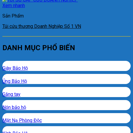
Xem nhanh
Sản Phẩm
Túi cứu thương Doanh Nghiệp Số 1 VN
DANH MỤC PHỔ BIẾN
Giày Bảo Hộ
Ủng Bảo Hộ
Găng tay
Nón bảo hộ
Mặt Nạ Phòng Độc