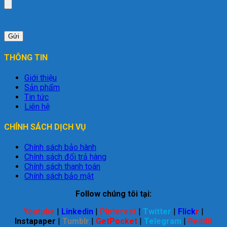
THÔNG TIN
Giới thiệu
Sản phẩm
Tin tức
Liên hệ
CHÍNH SÁCH DỊCH VỤ
Chính sách bảo hành
Chính sách đổi trả hàng
Chính sách thanh toán
Chính sách bảo mật
Follow chúng tôi tại:
Youtube
|
Linkedin
|
Pinterest
|
Twitter
|
Flick
r
|
Instapaper
|
Tumblr
|
GetPocket
|
Telegram
|
Reddit