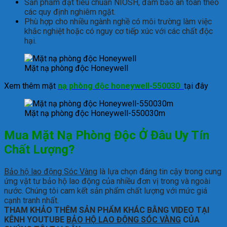
S
ản phẩm
đ
ạt
ti
êu
chu
ẩn NIOSH,
đ
ảm
bảo
an
to
àn
theo
các
quy
đ
ịnh
nghi
êm
ng
ặt.
Ph
ù
h
ợp cho nhiều
ng
ành
ngh
ề
c
ó
môi
tr
ư
ờng
l
àm
vi
ệc
khắc nghiệt hoặc
c
ó
nguy
c
ơ
ti
ếp
x
úc
v
ới
c
ác
ch
ất
đ
ộc
hại.
Mặt nạ phòng độc Honeywell
Xem thêm mặt
nạ phòng độc honeywell-550030
tại đây
Mặt nạ phòng độc Honeywell-550030m
Mua Mặt Nạ Phòng Độc Ở Đâu Uy Tín
Chất Lượng?
B
ảo hộ lao động Sóc Vàng
là lựa chọn đáng tin cậy trong cung
ứng vật tư bảo hộ lao động của nhiều đơn vị trong và ngoài
nước. Chúng tôi cam kết sản phẩm chất lượng với mức giá
cạnh tranh nhất.
THAM KHẢO THÊM SẢN PHẨM KHÁC BẰNG VIDEO TẠI
KÊNH YOUTUBE
BẢO HỘ LAO ĐỘNG SÓC VÀNG
CỦA