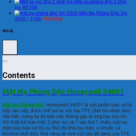
Mặt nạ phòng độc 2 phin
lọc BB.306
Mặt Nạ Phòng Độc 3m
3200 / 3100
150.000
₫
Mô tả
Contents
Mặt Nạ Phòng Độc Honeywell 54001
Mặt Nạ Phòng Độc
Honeywell 54001 là sản phẩm bảo vệ hô
hấp cao cấp, được chế tạo từ vật liệu TPE (đàn hồi nhiệt dẻo)
tiên tiến, mang lại độ bền cao, không gây dị ứng hay mùi hôi.
Với thiết kế toàn mặt, 2 phin lọc và 1 van thở 1 chiều, mặt nạ
đảm bảo bảo vệ tối ưu 360 độ khỏi bụi bẩn, vi khuẩn, và
khí/hóa chất độc. Khả năng tái sinh vật liệu dễ dàng của TPE