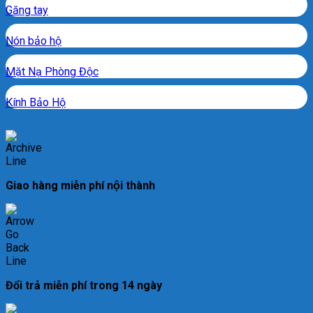
Găng tay
Nón bảo hộ
Mặt Nạ Phòng Độc
Kính Bảo Hộ
Giao hàng miễn phí nội thành
Đổi trả miễn phí trong 14 ngày