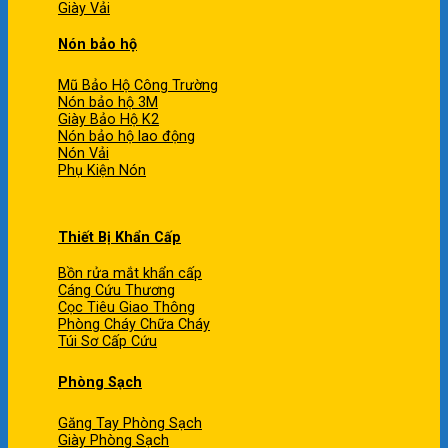
Giày Vải
Nón bảo hộ
Mũ Bảo Hộ Công Trường
Nón bảo hộ 3M
Giày Bảo Hộ K2
Nón bảo hộ lao động
Nón Vải
Phụ Kiện Nón
Thiết Bị Khẩn Cấp
Bồn rửa mắt khẩn cấp
Cáng Cứu Thương
Cọc Tiêu Giao Thông
Phòng Cháy Chữa Cháy
Túi Sơ Cấp Cứu
Phòng Sạch
Găng Tay Phòng Sạch
Giày Phòng Sạch