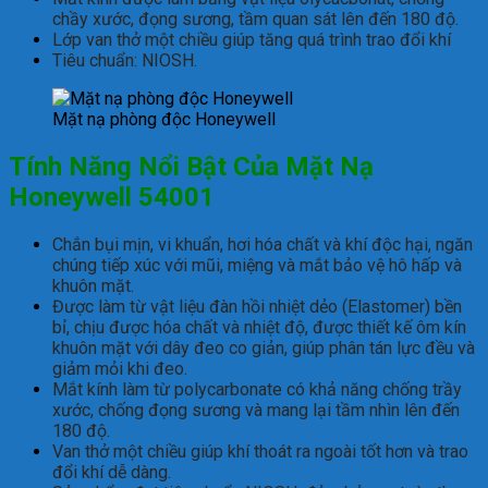
chầy xước, đọng sương, tầm quan sát lên đến 180 độ.
Lớp van thở một chiều giúp tăng quá trình trao đổi khí
Tiêu chuẩn: NIOSH.
Mặt nạ phòng độc Honeywell
Tính Năng Nổi Bật Của Mặt Nạ
Honeywell 54001
Ch
ắn bụi mịn, vi khuẩn, h
ơi
h
óa
ch
ất
v
à
khí
đ
ộc hại, ng
ăn
ch
úng
ti
ếp
x
úc
v
ới m
ũi, mi
ệng
v
à
m
ắt bảo vệ h
ô h
ấp v
à
khuôn
m
ặt.
Đư
ợc
l
àm
t
ừ vật liệu
đ
àn
h
ồi nhiệt dẻo (Elastomer) bền
bỉ
, chịu
đư
ợc
h
óa
ch
ất
v
à
nhi
ệt độ, được thiết kế ôm kín
khuôn mặt với dây đeo co giản, giúp phân tán lực đều và
giảm mỏi khi đeo.
Mắt
k
ính
làm
t
ừ polycarbonate
c
ó
kh
ả n
ăng ch
ống trầy
x
ư
ớc, chống
đ
ọng s
ương
v
à
mang
l
ại tầm
nh
ìn
lên
đ
ến
180
đ
ộ.
Van th
ở một chiều
gi
úp
khí
thoát
ra
ngoài
t
ốt h
ơn
v
à
trao
đ
ổi
kh
í
d
ễ
d
àng
.