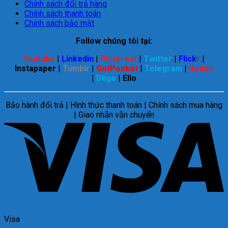
Chính sách đổi trả hàng
Chính sách thanh toán
Chính sách bảo mật
Follow chúng tôi tại:
Youtube
|
Linkedin
|
Pinterest
|
Twitter
|
Flick
r
|
Instapaper
|
Tumblr
|
GetPocket
|
Telegram
|
Reddit
|
Diigo
|
Ello
Bảo hành đổi trả | Hình thức thanh toán | Chính sách mua hàng
| Giao nhận vận chuyển
Visa