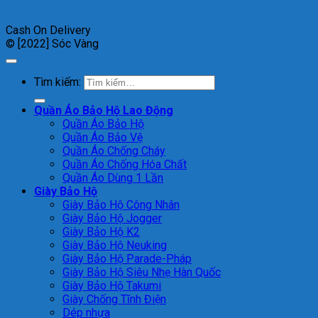
Cash On Delivery
© [2022] Sóc Vàng
Tìm kiếm:
Quần Áo Bảo Hộ Lao Động
Quần Áo Bảo Hộ
Quần Áo Bảo Vệ
Quần Áo Chống Cháy
Quần Áo Chống Hóa Chất
Quần Áo Dùng 1 Lần
Giày Bảo Hộ
Giày Bảo Hộ Công Nhân
Giày Bảo Hộ Jogger
Giày Bảo Hộ K2
Giày Bảo Hộ Neuking
Giày Bảo Hộ Parade-Pháp
Giày Bảo Hộ Siêu Nhẹ Hàn Quốc
Giày Bảo Hộ Takumi
Giày Chống Tĩnh Điện
Dép nhựa