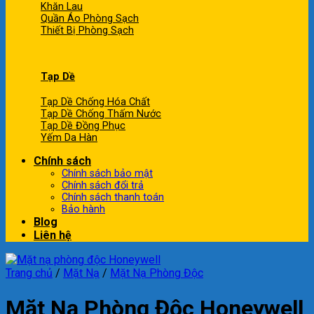
Khăn Lau
Quần Áo Phòng Sạch
Thiết Bị Phòng Sạch
Tạp Dề
Tạp Dề Chống Hóa Chất
Tạp Dề Chống Thấm Nước
Tạp Dề Đồng Phục
Yếm Da Hàn
Chính sách
Chính sách bảo mật
Chính sách đổi trả
Chính sách thanh toán
Bảo hành
Blog
Liên hệ
Trang chủ
/
Mặt Nạ
/
Mặt Nạ Phòng Độc
Mặt Nạ Phòng Độc Honeywell