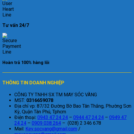
Tư vấn 24/7
Hoàn trả 100% hàng lỗi
THÔNG TIN DOANH NGHIỆP
CÔNG TY TNHH SX TM MAY SÓC VÀNG
MST:
0316659078
Địa chỉ vp: 87/32 Đường Bờ Bao Tân Thắng, Phường Sơn
Kỳ, Quận Tân Phú, Tphcm
Điện thoại:
0943 47 24 24
–
0944 47 24 24
–
0949 47
24 24
–
0909 038 264
– (028) 2 346 678
Mail:
Key.socvang@gmail.com
/