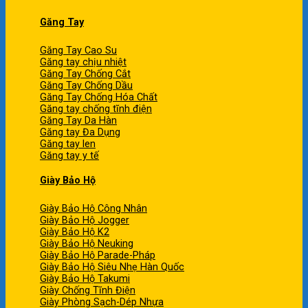
Găng Tay
Găng Tay Cao Su
Găng tay chịu nhiệt
Găng Tay Chống Cắt
Găng Tay Chống Dầu
Găng Tay Chống Hóa Chất
Găng tay chống tĩnh điện
Găng Tay Da Hàn
Găng tay Đa Dụng
Găng tay len
Găng tay y tế
Giày Bảo Hộ
Giày Bảo Hộ Công Nhân
Giày Bảo Hộ Jogger
Giày Bảo Hộ K2
Giày Bảo Hộ Neuking
Giày Bảo Hộ Parade-Pháp
Giày Bảo Hộ Siêu Nhẹ Hàn Quốc
Giày Bảo Hộ Takumi
Giày Chống Tĩnh Điện
Giày Phòng Sạch-Dép Nhựa