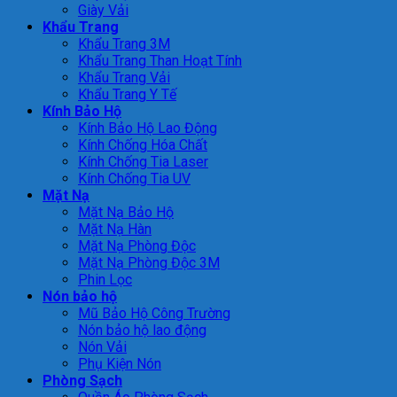
Giày Vải
Khẩu Trang
Khẩu Trang 3M
Khẩu Trang Than Hoạt Tính
Khẩu Trang Vải
Khẩu Trang Y Tế
Kính Bảo Hộ
Kính Bảo Hộ Lao Động
Kính Chống Hóa Chất
Kính Chống Tia Laser
Kính Chống Tia UV
Mặt Nạ
Mặt Nạ Bảo Hộ
Mặt Nạ Hàn
Mặt Nạ Phòng Độc
Mặt Nạ Phòng Độc 3M
Phin Lọc
Nón bảo hộ
Mũ Bảo Hộ Công Trường
Nón bảo hộ lao động
Nón Vải
Phụ Kiện Nón
Phòng Sạch