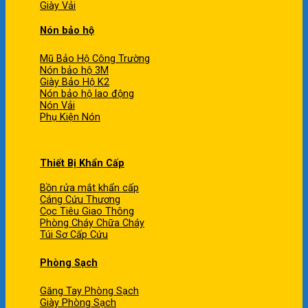
Giày Vải
Nón bảo hộ
Mũ Bảo Hộ Công Trường
Nón bảo hộ 3M
Giày Bảo Hộ K2
Nón bảo hộ lao động
Nón Vải
Phụ Kiện Nón
Thiết Bị Khẩn Cấp
Bồn rửa mắt khẩn cấp
Cáng Cứu Thương
Cọc Tiêu Giao Thông
Phòng Cháy Chữa Cháy
Túi Sơ Cấp Cứu
Phòng Sạch
Găng Tay Phòng Sạch
Giày Phòng Sạch