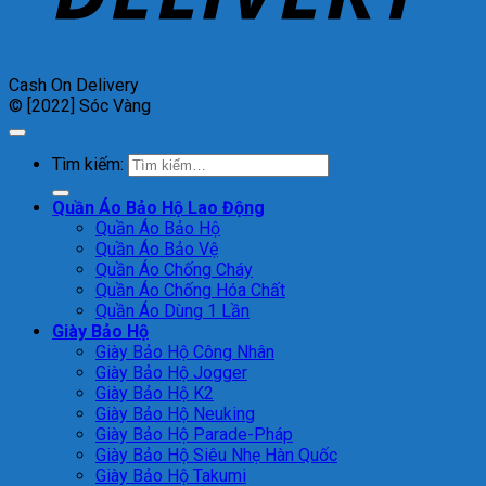
Cash On Delivery
© [2022] Sóc Vàng
Tìm kiếm:
Quần Áo Bảo Hộ Lao Động
Quần Áo Bảo Hộ
Quần Áo Bảo Vệ
Quần Áo Chống Cháy
Quần Áo Chống Hóa Chất
Quần Áo Dùng 1 Lần
Giày Bảo Hộ
Giày Bảo Hộ Công Nhân
Giày Bảo Hộ Jogger
Giày Bảo Hộ K2
Giày Bảo Hộ Neuking
Giày Bảo Hộ Parade-Pháp
Giày Bảo Hộ Siêu Nhẹ Hàn Quốc
Giày Bảo Hộ Takumi