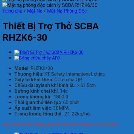
Trang chủ
/
Mặt Nạ
/
Mặt Nạ Phòng Độc
Thiết Bị Trợ Thở SCBA
RHZK6-30
Model
: RHZK6/30
Thương hiệu
: KT Safety International, china
Giấy tờ kèm theo
: CO có mã QR
Chiều dài xylanh khí bình 6L
: > 61.5cm
Đường kính chai khí
: 14c
Lượng không kh
í: 1800lít
Thời gian thở liên tục
: 60 phút
Áp suất làm việc
: 30MPA
Trọng lượng tổng thể
: 21-22kg/bộ.
Cam kết chính hãng, giá tốt cho đơn hàng có số lượng.