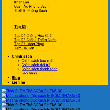
Khăn Lau
Quần Áo Phòng Sạch
Thiết Bị Phòng Sạch
Tạp Dề
Tạp Dề Chống Hóa Chất
Tạp Dề Chống Thấm Nước
Tạp Dề Đồng Phục
Yếm Da Hàn
Chính sách
Chính sách bảo mật
Chính sách đổi trả
Chính sách thanh toán
Bảo hành
Blog
Liên hệ