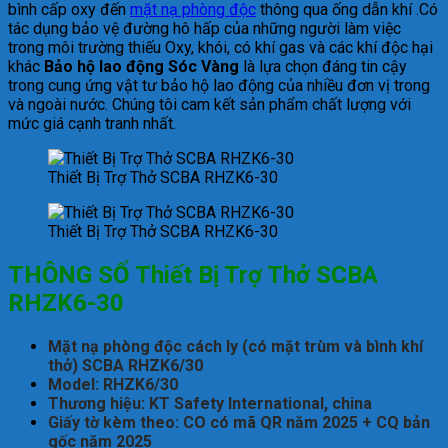
bình cấp oxy đến
mặt nạ phòng độc
thông qua ống dẫn khí .Có
tác dụng bảo vệ đường hô hấp của những người làm việc
trong môi trường thiếu Oxy, khói, có khí gas và các khí độc hại
khác
Bảo hộ lao động Sóc Vàng
là lựa chọn đáng tin cậy
trong cung ứng vật tư bảo hộ lao động của nhiều đơn vị trong
và ngoài nước. Chúng tôi cam kết sản phẩm chất lượng với
mức giá cạnh tranh nhất.
Thiết Bị Trợ Thở SCBA RHZK6-30
Thiết Bị Trợ Thở SCBA RHZK6-30
THÔNG SỐ Thiết Bị Trợ Thở SCBA
RHZK6-30
Mặt nạ phòng độc cách ly (có mặt trùm và bình khí
thở) SCBA RHZK6/30
Model: RHZK6/30
Thương hiệu: KT Safety International, china
Giấy tờ kèm theo: CO có mã QR năm 2025 + CQ bản
gốc năm 2025