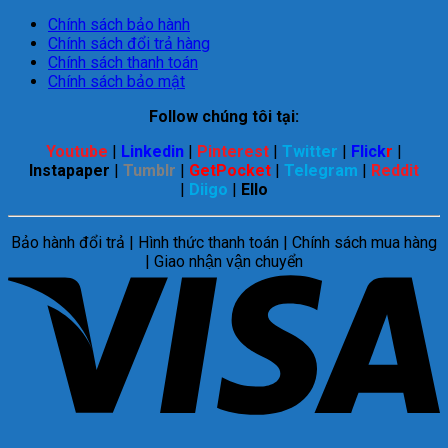
Chính sách bảo hành
Chính sách đổi trả hàng
Chính sách thanh toán
Chính sách bảo mật
Follow chúng tôi tại:
Youtube
|
Linkedin
|
Pinterest
|
Twitter
|
Flick
r
|
Instapaper
|
Tumblr
|
GetPocket
|
Telegram
|
Reddit
|
Diigo
|
Ello
Bảo hành đổi trả | Hình thức thanh toán | Chính sách mua hàng
| Giao nhận vận chuyển