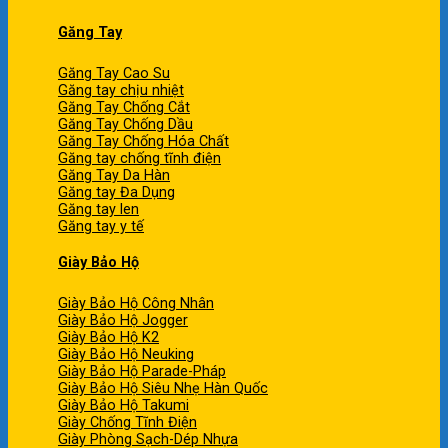
Găng Tay
Găng Tay Cao Su
Găng tay chịu nhiệt
Găng Tay Chống Cắt
Găng Tay Chống Dầu
Găng Tay Chống Hóa Chất
Găng tay chống tĩnh điện
Găng Tay Da Hàn
Găng tay Đa Dụng
Găng tay len
Găng tay y tế
Giày Bảo Hộ
Giày Bảo Hộ Công Nhân
Giày Bảo Hộ Jogger
Giày Bảo Hộ K2
Giày Bảo Hộ Neuking
Giày Bảo Hộ Parade-Pháp
Giày Bảo Hộ Siêu Nhẹ Hàn Quốc
Giày Bảo Hộ Takumi
Giày Chống Tĩnh Điện
Giày Phòng Sạch-Dép Nhựa