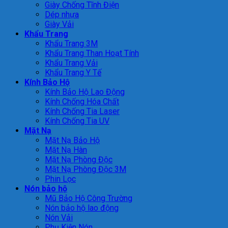
Giày Chống Tĩnh Điện
Dép nhựa
Giày Vải
Khẩu Trang
Khẩu Trang 3M
Khẩu Trang Than Hoạt Tính
Khẩu Trang Vải
Khẩu Trang Y Tế
Kính Bảo Hộ
Kính Bảo Hộ Lao Động
Kính Chống Hóa Chất
Kính Chống Tia Laser
Kính Chống Tia UV
Mặt Nạ
Mặt Nạ Bảo Hộ
Mặt Nạ Hàn
Mặt Nạ Phòng Độc
Mặt Nạ Phòng Độc 3M
Phin Lọc
Nón bảo hộ
Mũ Bảo Hộ Công Trường
Nón bảo hộ lao động
Nón Vải
Phụ Kiện Nón