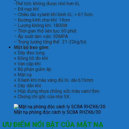
-Thể tích: không được nhỏ hơn 6L
– Đã nạp khí
– Chiều dài xylanh khí bình 6L: > 61.5cm
– Đường kính chai khí: 14cm
– Lượng không khí: 1800lít
– Thời gian thở liên tục: 60 phút
– Áp suất làm việc: 30MPA
– Trọng lượng tổng thể : 21-22kg/bộ
Một bộ bao gồm
:
+ Dây đeo lưng
+ Đồng hồ đo khí
+ Van cấp khí
+ Bộ phận giảm áp
+ Mặt nạ
+ Xilanh khí màu vàng đủ 6L dài 615mm
+ Dây dẫn khí
+ Hộp đựng nhựa chống sốc màu cam/đen
+ Chứng chỉ gốc của nhà SX.
Mặt nạ phòng độc cách ly SCBA RHZK6/30
ƯU ĐIỂM NỔI BẬT CỦA MẶT NẠ