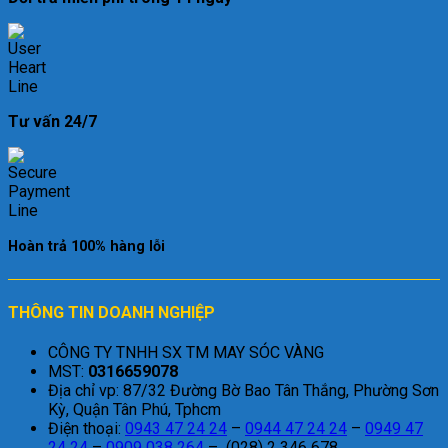
Tư vấn 24/7
Hoàn trả 100% hàng lỗi
THÔNG TIN DOANH NGHIỆP
CÔNG TY TNHH SX TM MAY SÓC VÀNG
MST:
0316659078
Địa chỉ vp: 87/32 Đường Bờ Bao Tân Thắng, Phường Sơn
Kỳ, Quận Tân Phú, Tphcm
Điện thoại:
0943 47 24 24
–
0944 47 24 24
–
0949 47
24 24
–
0909 038 264
– (028) 2 346 678