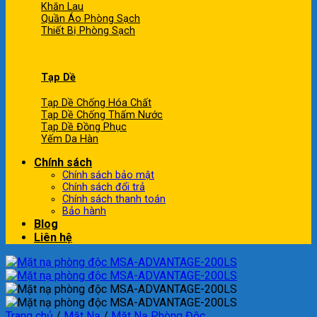
Khăn Lau
Quần Áo Phòng Sạch
Thiết Bị Phòng Sạch
Tạp Dề
Tạp Dề Chống Hóa Chất
Tạp Dề Chống Thấm Nước
Tạp Dề Đồng Phục
Yếm Da Hàn
Chính sách
Chính sách bảo mật
Chính sách đổi trả
Chính sách thanh toán
Bảo hành
Blog
Liên hệ
Trang chủ
/
Mặt Nạ
/
Mặt Nạ Phòng Độc