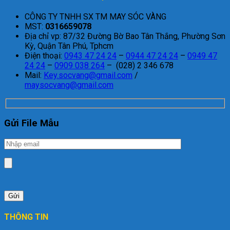
CÔNG TY TNHH SX TM MAY SÓC VÀNG
MST:
0316659078
Địa chỉ vp: 87/32 Đường Bờ Bao Tân Thắng, Phường Sơn
Kỳ, Quận Tân Phú, Tphcm
Điện thoại:
0943 47 24 24
–
0944 47 24 24
–
0949 47
24 24
–
0909 038 264
– (028) 2 346 678
Mail:
Key.socvang@gmail.com
/
maysocvang@gmail.com
Gửi File Mẫu
THÔNG TIN