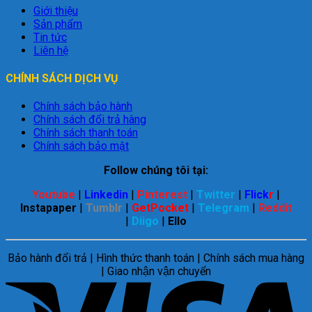
Giới thiệu
Sản phẩm
Tin tức
Liên hệ
CHÍNH SÁCH DỊCH VỤ
Chính sách bảo hành
Chính sách đổi trả hàng
Chính sách thanh toán
Chính sách bảo mật
Follow chúng tôi tại:
Youtube
|
Linkedin
|
Pinterest
|
Twitter
|
Flick
r
|
Instapaper
|
Tumblr
|
GetPocket
|
Telegram
|
Reddit
|
Diigo
|
Ello
Bảo hành đổi trả | Hình thức thanh toán | Chính sách mua hàng
| Giao nhận vận chuyển