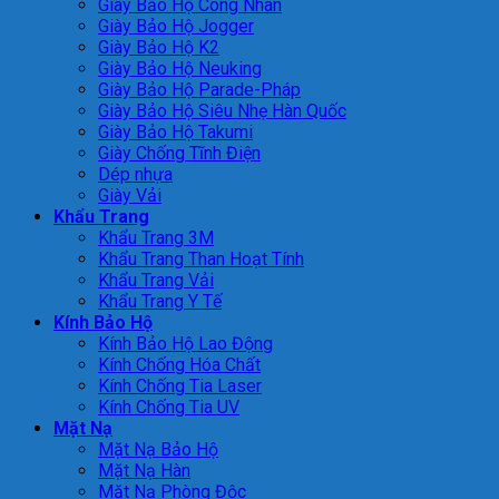
Giày Bảo Hộ Công Nhân
Giày Bảo Hộ Jogger
Giày Bảo Hộ K2
Giày Bảo Hộ Neuking
Giày Bảo Hộ Parade-Pháp
Giày Bảo Hộ Siêu Nhẹ Hàn Quốc
Giày Bảo Hộ Takumi
Giày Chống Tĩnh Điện
Dép nhựa
Giày Vải
Khẩu Trang
Khẩu Trang 3M
Khẩu Trang Than Hoạt Tính
Khẩu Trang Vải
Khẩu Trang Y Tế
Kính Bảo Hộ
Kính Bảo Hộ Lao Động
Kính Chống Hóa Chất
Kính Chống Tia Laser
Kính Chống Tia UV
Mặt Nạ
Mặt Nạ Bảo Hộ
Mặt Nạ Hàn
Mặt Nạ Phòng Độc