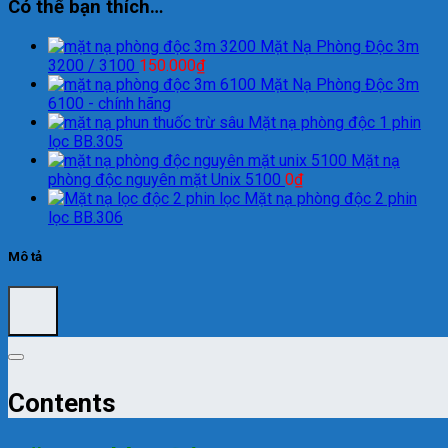
Có thể bạn thích…
Mặt Nạ Phòng Độc 3m
3200 / 3100
150.000
₫
Mặt Nạ Phòng Độc 3m
6100 - chính hãng
Mặt nạ phòng độc 1 phin
lọc BB.305
Mặt nạ
phòng độc nguyên mặt Unix 5100
0
₫
Mặt nạ phòng độc 2 phin
lọc BB.306
Mô tả
Contents