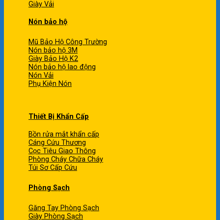
Giày Vải
Nón bảo hộ
Mũ Bảo Hộ Công Trường
Nón bảo hộ 3M
Giày Bảo Hộ K2
Nón bảo hộ lao động
Nón Vải
Phụ Kiện Nón
Thiết Bị Khẩn Cấp
Bồn rửa mắt khẩn cấp
Cáng Cứu Thương
Cọc Tiêu Giao Thông
Phòng Cháy Chữa Cháy
Túi Sơ Cấp Cứu
Phòng Sạch
Găng Tay Phòng Sạch
Giày Phòng Sạch