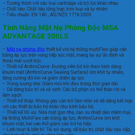
– Tương thích với các loại cartridge và bộ lọc khác nhau
– Chất liệu: Chất liệu tổng hợp, kim loại và tự nhiên
– Tiêu chuẩn: EN 140 , AS/NZS 1716:2003.
Tính Năng Mặt Nạ Phòng Độc MSA
ADVANTAGE 200LS
–
Mặt nạ phòng độc
thiết kế với hệ thống multiFlex giúp cân
bằng áp lực trên vùng tiếp xúc mặt, mang lại sự ổn định và
thoải mái vượt trội.
– Thiết kế AnthroCurve: Đường viền bịt kín theo hình dáng
khuôn mặt (AnthroCurve Sealing Surface) ôm khít tự nhiên,
tăng cường độ kín và giảm điểm áp lực.
– Trọng lượng nhẹ: Giảm mỏi khi đeo trong thời gian dài.
– Dễ dàng bảo trì và vệ sinh: Các bộ phận có thể tháo rời và
làm sạch.
– Thiết kế thấp: Không gây cản trở tầm nhìn và dễ dàng kết hợp
với các thiết bị bảo hộ khác như kính bảo hộ.
– Thiết kế tối ưu: Nửa mặt gọn nhẹ, cao su nhiệt dẻo mềm mại,
hệ thống MultiFlex cân bằng áp lực, AnthroCurve ôm khít
khuôn mặt, hai van thở giảm cản trở hô hấp.
– Linh hoạt & bền bỉ: Tái sử dụng, dễ bảo trì, chất liệu cao cấp,