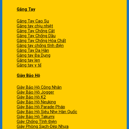
Găng Tay
Găng Tay Cao Su
Găng tay chịu nhiệt
Găng Tay Chống Cắt
Găng Tay Chống Dầu
Găng Tay Chống Hóa Chất
Găng tay chống tĩnh điện
Găng Tay Da Hàn
Găng tay Đa Dụng
Găng tay len
Găng tay y tế
Giày Bảo Hộ
Giày Bảo Hộ Công Nhân
Giày Bảo Hộ Jogger
Giày Bảo Hộ K2
Giày Bảo Hộ Neuking
Giày Bảo Hộ Parade-Pháp
Giày Bảo Hộ Siêu Nhẹ Hàn Quốc
Giày Bảo Hộ Takumi
Giày Chống Tĩnh Điện
Giày Phòng Sạch-Dép Nhựa