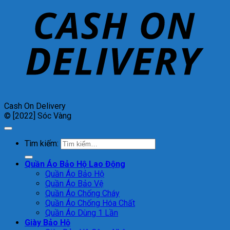
Cash On Delivery
© [2022] Sóc Vàng
Tìm kiếm:
Quần Áo Bảo Hộ Lao Động
Quần Áo Bảo Hộ
Quần Áo Bảo Vệ
Quần Áo Chống Cháy
Quần Áo Chống Hóa Chất
Quần Áo Dùng 1 Lần
Giày Bảo Hộ