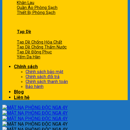
Khăn Lau
Quần Áo Phòng Sạch
Thiết Bị Phòng Sạch
Tạp Dề
Tạp Dề Chống Hóa Chất
Tạp Dề Chống Thấm Nước
Tạp Dề Đồng Phục
Yếm Da Hàn
Chính sách
Chính sách bảo mật
Chính sách đổi trả
Chính sách thanh toán
Bảo hành
Blog
Liên hệ