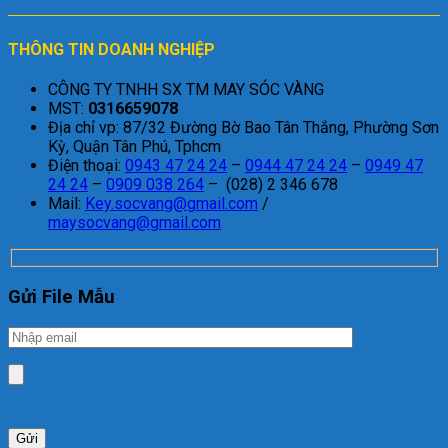
THÔNG TIN DOANH NGHIỆP
CÔNG TY TNHH SX TM MAY SÓC VÀNG
MST:
0316659078
Địa chỉ vp: 87/32 Đường Bờ Bao Tân Thắng, Phường Sơn
Kỳ, Quận Tân Phú, Tphcm
Điện thoại:
0943 47 24 24
–
0944 47 24 24
–
0949 47
24 24
–
0909 038 264
– (028) 2 346 678
Mail:
Key.socvang@gmail.com
/
maysocvang@gmail.com
Gửi File Mẫu