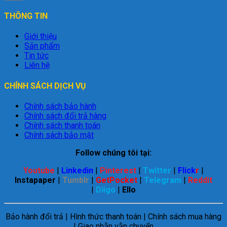
THÔNG TIN
Giới thiệu
Sản phẩm
Tin tức
Liên hệ
CHÍNH SÁCH DỊCH VỤ
Chính sách bảo hành
Chính sách đổi trả hàng
Chính sách thanh toán
Chính sách bảo mật
Follow chúng tôi tại:
Youtube
|
Linkedin
|
Pinterest
|
Twitter
|
Flick
r
|
Instapaper
|
Tumblr
|
GetPocket
|
Telegram
|
Reddit
|
Diigo
|
Ello
Bảo hành đổi trả | Hình thức thanh toán | Chính sách mua hàng
| Giao nhận vận chuyển