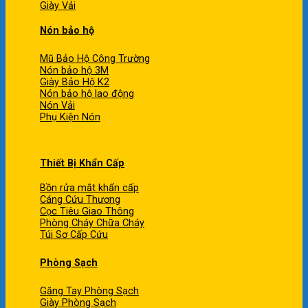
Giày Vải
Nón bảo hộ
Mũ Bảo Hộ Công Trường
Nón bảo hộ 3M
Giày Bảo Hộ K2
Nón bảo hộ lao động
Nón Vải
Phụ Kiện Nón
Thiết Bị Khẩn Cấp
Bồn rửa mắt khẩn cấp
Cáng Cứu Thương
Cọc Tiêu Giao Thông
Phòng Cháy Chữa Cháy
Túi Sơ Cấp Cứu
Phòng Sạch
Găng Tay Phòng Sạch
Giày Phòng Sạch