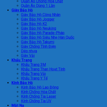
Quần Áo Chống Hóa Chất
Quần Áo Dùng 1 Lần
Giày Bảo Hộ
Giày Bảo Hộ Công Nhân
Giày Bảo Hộ Jogger
Giày Bảo Hộ K2
Giày Bảo Hộ Neuking
Giày Bảo Hộ Parade-Pháp
Giày Bảo Hộ Siêu Nhẹ Hàn Quốc
Giày Bảo Hộ Takumi
Giày Chống Tĩnh Điện
Dép nhựa
Giày Vải
Khẩu Trang
Khẩu Trang 3M
Khẩu Trang Than Hoạt Tính
Khẩu Trang Vải
Khẩu Trang Y Tế
Kính Bảo Hộ
Kính Bảo Hộ Lao Động
Kính Chống Hóa Chất
Kính Chống Tia Laser
Kính Chống Tia UV
Mặt Nạ