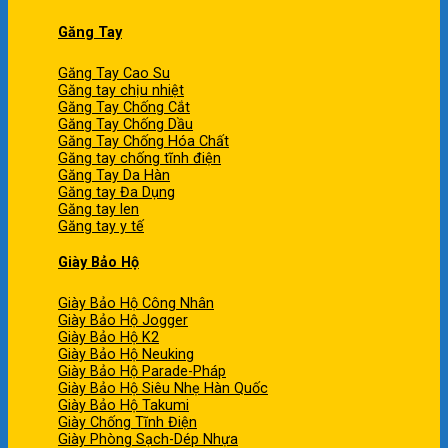
Găng Tay
Găng Tay Cao Su
Găng tay chịu nhiệt
Găng Tay Chống Cắt
Găng Tay Chống Dầu
Găng Tay Chống Hóa Chất
Găng tay chống tĩnh điện
Găng Tay Da Hàn
Găng tay Đa Dụng
Găng tay len
Găng tay y tế
Giày Bảo Hộ
Giày Bảo Hộ Công Nhân
Giày Bảo Hộ Jogger
Giày Bảo Hộ K2
Giày Bảo Hộ Neuking
Giày Bảo Hộ Parade-Pháp
Giày Bảo Hộ Siêu Nhẹ Hàn Quốc
Giày Bảo Hộ Takumi
Giày Chống Tĩnh Điện
Giày Phòng Sạch-Dép Nhựa