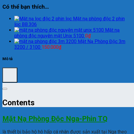
Có thể bạn thích…
Mặt nạ phòng độc 2 phin
lọc BB.306
Mặt nạ
phòng độc nguyên mặt Unix 5100
0
₫
Mặt Nạ Phòng Độc 3m
3200 / 3100
150.000
₫
Mô tả
Contents
Mặt Nạ Phòng Độc Nga-Phin TQ
là thiết bị bảo hộ hô hấp cá nhân được sản xuất tại Nga theo