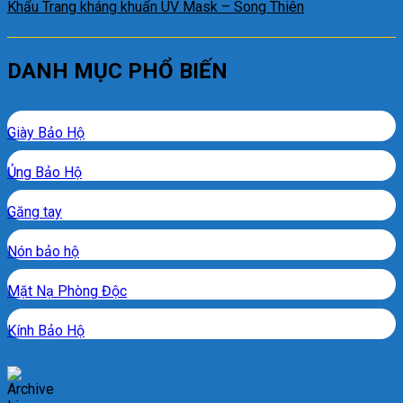
Khẩu Trang kháng khuẩn UV Mask – Song Thiên
DANH MỤC PHỔ BIẾN
Giày Bảo Hộ
Ủng Bảo Hộ
Găng tay
Nón bảo hộ
Mặt Nạ Phòng Độc
Kính Bảo Hộ