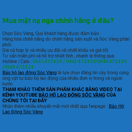
Mua mặt nạ nga chính hãng ở đâu?
Chọn Sóc Vàng, Quý khách hàng được đảm bảo :
Hàng hóa chính hãng do chính hãng sản xuất và Sóc Vàng phân
phối.
Giá cả hợp lý và nhiều ưu đãi về chiết khấu và giá tốt.
Tư vấn miễn phí và hỗ trợ nhiệt tình , nhanh lẹ thông qua
Hotline /Zalo
:
0941.47.24.24 / 0943.47.24.24/0944.47.24.24
/0949.47.24.24
Bảo hộ lao động Sóc Vàng
là lựa chọn đáng tin cậy trong cung
ứng vật tư bảo hộ lao động của nhiều đơn vị trong và ngoài
nước .
THAM KHẢO THÊM SẢN PHẨM KHÁC BẰNG VIDEO TẠI
KÊNH YOUTUBE
BẢO HỘ LAO ĐỘNG SÓC VÀNG
CỦA
CHÚNG TÔI TẠI ĐÂY
Nhận thêm nhiều khuyến mãi mới nhất qua fanpage
:
Bảo Hộ
Lao Động Sóc Vàng