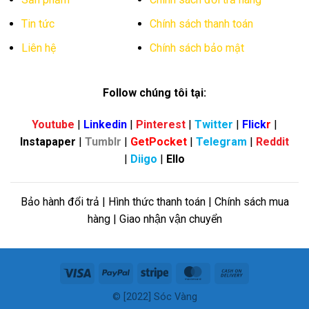
Tin tức
Chính sách thanh toán
Liên hệ
Chính sách bảo mật
Follow chúng tôi tại:
Youtube
|
Linkedin
|
Pinterest
|
Twitter
|
Flick
r
|
Instapaper
|
Tumblr
|
GetPocket
|
Telegram
|
Reddit
|
Diigo
|
Ello
Bảo hành đổi trả | Hình thức thanh toán | Chính sách mua
hàng | Giao nhận vận chuyển
Visa
PayPal
Stripe
MasterCard
Cash
On
© [2022] Sóc Vàng
Delivery