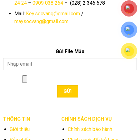
24 24
–
0909 038 264
– (028) 2 346 678
Mail:
Key.socvang@gmail.com
/
maysocvang@gmail.com
Gửi File Mẫu
THÔNG TIN
CHÍNH SÁCH DỊCH VỤ
Giới thiệu
Chính sách bảo hành
Sản phẩm
Chính sách đổi trả hàng