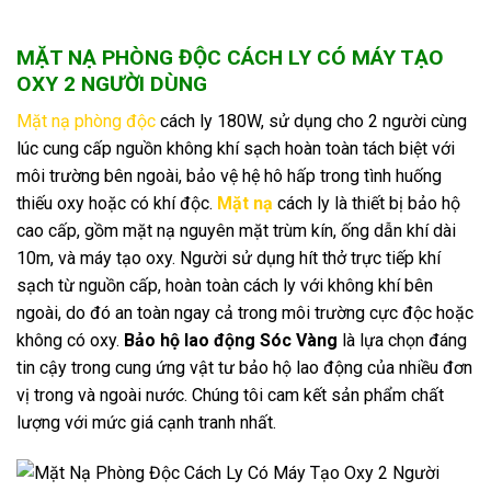
MẶT NẠ PHÒNG ĐỘC CÁCH LY CÓ MÁY TẠO
OXY 2 NGƯỜI DÙNG
Mặt nạ phòng độc
cách ly 180W, sử dụng cho 2 người cùng
lúc cung cấp nguồn không khí sạch hoàn toàn tách biệt với
môi trường bên ngoài, bảo vệ hệ hô hấp trong tình huống
thiếu oxy hoặc có khí độc.
Mặt nạ
cách ly là thiết bị bảo hộ
cao cấp, gồm mặt nạ nguyên mặt trùm kín, ống dẫn khí dài
10m, và máy tạo oxy. Người sử dụng hít thở trực tiếp khí
sạch từ nguồn cấp, hoàn toàn cách ly với không khí bên
ngoài, do đó an toàn ngay cả trong môi trường cực độc hoặc
không có oxy.
Bảo hộ lao động Sóc Vàng
là lựa chọn đáng
tin cậy trong cung ứng vật tư bảo hộ lao động của nhiều đơn
vị trong và ngoài nước. Chúng tôi cam kết sản phẩm chất
lượng với mức giá cạnh tranh nhất.