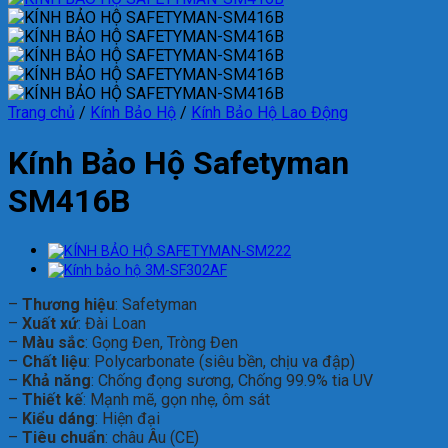
Trang chủ
/
Kính Bảo Hộ
/
Kính Bảo Hộ Lao Động
Kính Bảo Hộ Safetyman
SM416B
–
Thương hiệu
: Safetyman
–
Xuất xứ
: Đài Loan
–
Màu sắc
: Gọng Đen, Tròng Đen
–
Chất liệu
: Polycarbonate (siêu bền, chịu va đập)
–
Khả năng
: Chống đọng sương, Chống 99.9% tia UV
–
Thiết kế
: Mạnh mẽ, gọn nhẹ, ôm sát
–
Kiểu dáng
: Hiện đại
–
Tiêu chuẩn
:
ch
âu Âu (CE)