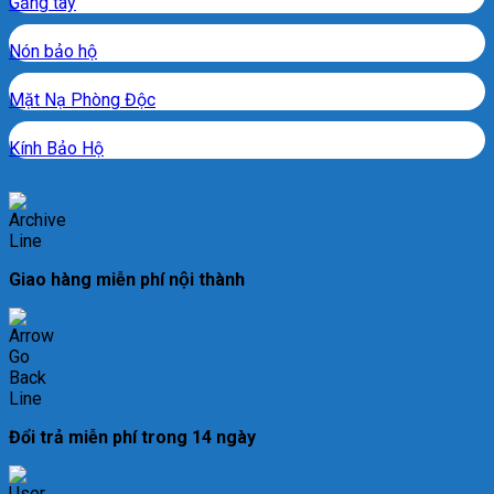
Găng tay
Nón bảo hộ
Mặt Nạ Phòng Độc
Kính Bảo Hộ
Giao hàng miễn phí nội thành
Đổi trả miễn phí trong 14 ngày