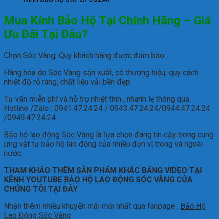
Mua Kính Bảo Hộ Tại Chính Hãng – Giá
Ưu Đãi Tại Đâu?
Chọn Sóc Vàng, Quý khách hàng được đảm bảo :
Hàng hóa do Sóc Vàng sản xuất, có thương hiệu, quy cách
nhiệt độ rỏ ràng, chất liệu vải bền đẹp.
Tư vấn miễn phí và hỗ trợ nhiệt tình , nhanh lẹ thông qua
Hotline /Zalo : 0941.47.24.24 / 0943.47.24.24/0944.47.24.24
/0949.47.24.24
Bảo hộ lao động Sóc Vàng
là lựa chọn đáng tin cậy trong cung
ứng vật tư bảo hộ lao động của nhiều đơn vị trong và ngoài
nước.
THAM KHẢO THÊM SẢN PHẨM KHÁC BẰNG VIDEO TẠI
KÊNH YOUTUBE
BẢO HỘ LAO ĐỘNG SÓC VÀNG
CỦA
CHÚNG TÔI TẠI ĐÂY
Nhận thêm nhiều khuyến mãi mới nhất qua fanpage :
Bảo Hộ
Lao Động Sóc Vàng