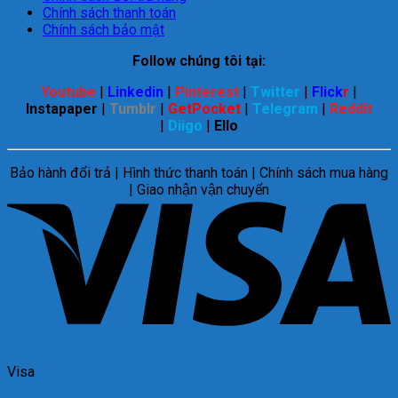
Chính sách thanh toán
Chính sách bảo mật
Follow chúng tôi tại:
Youtube
|
Linkedin
|
Pinterest
|
Twitter
|
Flick
r
|
Instapaper
|
Tumblr
|
GetPocket
|
Telegram
|
Reddit
|
Diigo
|
Ello
Bảo hành đổi trả | Hình thức thanh toán | Chính sách mua hàng
| Giao nhận vận chuyển
Visa