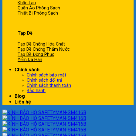
Khăn Lau
Quần Áo Phòng Sạch
Thiết Bị Phòng Sạch
Tạp Dề
Tạp Dề Chống Hóa Chất
Tạp Dề Chống Thấm Nước
Tạp Dề Đồng Phục
Yếm Da Hàn
Chính sách
Chính sách bảo mật
Chính sách đổi trả
Chính sách thanh toán
Bảo hành
Blog
Liên hệ