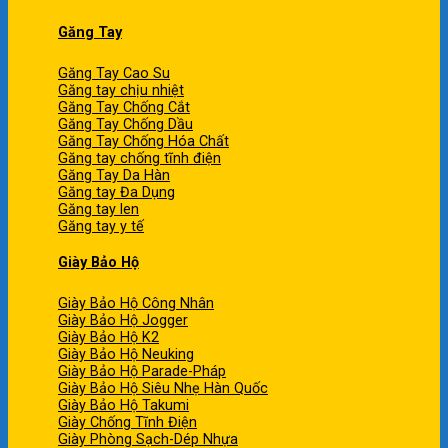
Găng Tay
Găng Tay Cao Su
Găng tay chịu nhiệt
Găng Tay Chống Cắt
Găng Tay Chống Dầu
Găng Tay Chống Hóa Chất
Găng tay chống tĩnh điện
Găng Tay Da Hàn
Găng tay Đa Dụng
Găng tay len
Găng tay y tế
Giày Bảo Hộ
Giày Bảo Hộ Công Nhân
Giày Bảo Hộ Jogger
Giày Bảo Hộ K2
Giày Bảo Hộ Neuking
Giày Bảo Hộ Parade-Pháp
Giày Bảo Hộ Siêu Nhẹ Hàn Quốc
Giày Bảo Hộ Takumi
Giày Chống Tĩnh Điện
Giày Phòng Sạch-Dép Nhựa