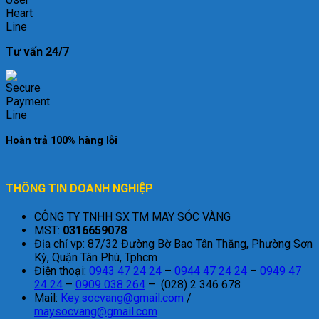
Tư vấn 24/7
Hoàn trả 100% hàng lỗi
THÔNG TIN DOANH NGHIỆP
CÔNG TY TNHH SX TM MAY SÓC VÀNG
MST:
0316659078
Địa chỉ vp: 87/32 Đường Bờ Bao Tân Thắng, Phường Sơn
Kỳ, Quận Tân Phú, Tphcm
Điện thoại:
0943 47 24 24
–
0944 47 24 24
–
0949 47
24 24
–
0909 038 264
– (028) 2 346 678
Mail:
Key.socvang@gmail.com
/
maysocvang@gmail.com