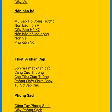
Giày Vải
Nón bảo hộ
Mũ Bảo Hộ Công Trường
Nón bảo hộ 3M
Giày Bảo Hộ K2
Nón bảo hộ lao động
Nón Vải
Phụ Kiện Nón
Thiết Bị Khẩn Cấp
Bồn rửa mắt khẩn cấp
Cáng Cứu Thương
Cọc Tiêu Giao Thông
Phòng Cháy Chữa Cháy
Túi Sơ Cấp Cứu
Phòng Sạch
Găng Tay Phòng Sạch
Giày Phòng Sạch