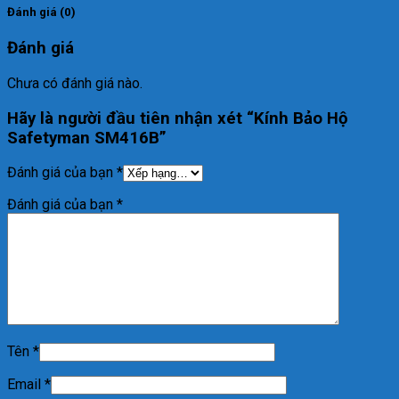
Đánh giá (0)
Đánh giá
Chưa có đánh giá nào.
Hãy là người đầu tiên nhận xét “Kính Bảo Hộ
Safetyman SM416B”
Đánh giá của bạn
*
Đánh giá của bạn
*
Tên
*
Email
*