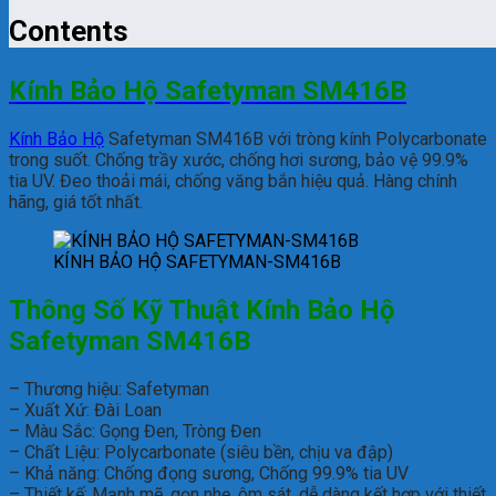
Contents
Kính Bảo Hộ Safetyman SM416B
Kính Bảo Hộ
Safetyman SM416B với tròng kính Polycarbonate
trong suốt. Chống trầy xước, chống hơi sương, bảo vệ 99.9%
tia UV. Đeo thoải mái, chống văng bắn hiệu quả. Hàng chính
hãng, giá tốt nhất.
KÍNH BẢO HỘ SAFETYMAN-SM416B
Thông Số Kỹ Thuật Kính Bảo Hộ
Safetyman SM416B
– Thương hiệu: Safetyman
– Xuất Xứ: Đài Loan
– Màu Sắc: Gọng Đen, Tròng Đen
– Chất Liệu: Polycarbonate (siêu bền, chịu va đập)
– Khả năng: Chống đọng sương, Chống 99.9% tia UV
– Thiết kế: Mạnh mẽ, gọn nhẹ, ôm sát, dễ dàng kết hợp với thiết