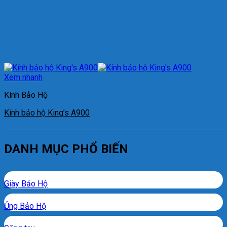
Xem nhanh
Kính Bảo Hộ
Kính bảo hộ King’s A900
DANH MỤC PHỔ BIẾN
Giày Bảo Hộ
Ủng Bảo Hộ