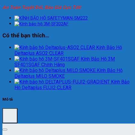
An Toàn Tuyệt Đối, Báo Giá Cực Tốt!
Có thể bạn thích…
Kính Bảo Hộ
Deltaplus ASO2 CLEAR
Kính Bảo Hộ 3M
SF401SGAF Chính Hãng
Kính Bảo Hộ
Deltaplus MILO SMOKE
Kính Bảo
Hộ Deltaplus FUJI2 CLEAR
Mô tả