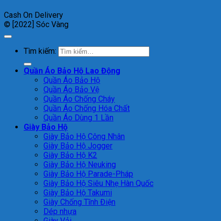
Cash On Delivery
© [2022] Sóc Vàng
Tìm kiếm:
Quần Áo Bảo Hộ Lao Động
Quần Áo Bảo Hộ
Quần Áo Bảo Vệ
Quần Áo Chống Cháy
Quần Áo Chống Hóa Chất
Quần Áo Dùng 1 Lần
Giày Bảo Hộ
Giày Bảo Hộ Công Nhân
Giày Bảo Hộ Jogger
Giày Bảo Hộ K2
Giày Bảo Hộ Neuking
Giày Bảo Hộ Parade-Pháp
Giày Bảo Hộ Siêu Nhẹ Hàn Quốc
Giày Bảo Hộ Takumi
Giày Chống Tĩnh Điện
Dép nhựa
Giày Vải