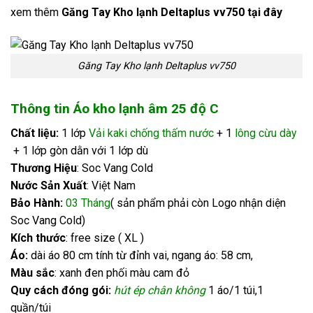
xem thêm
Găng Tay Kho lạnh Deltaplus vv750
tại đây
Găng Tay Kho lạnh Deltaplus vv750
Thông tin Áo kho lạnh âm 25 độ C
Chất liệu:
1 lớp
Vải kaki chống thấm nước
+ 1
lông cừu dày
+ 1 lớp gòn dằn với 1 lớp dù
Thương Hiệu
: Soc Vang Cold
Nước Sản Xuất
: Việt Nam
Bảo Hành:
03 Tháng
( sản phẩm phải còn Logo nhận diện
Soc Vang Cold)
Kích thước
: free size ( XL )
Áo:
dài áo 80 cm tính từ đỉnh vai, ngang áo: 58 cm,
Màu sắc
: xanh đen phối màu cam đỏ
Quy cách đóng gói:
hút ép chân không
1 áo/1 túi,1
quần/túi