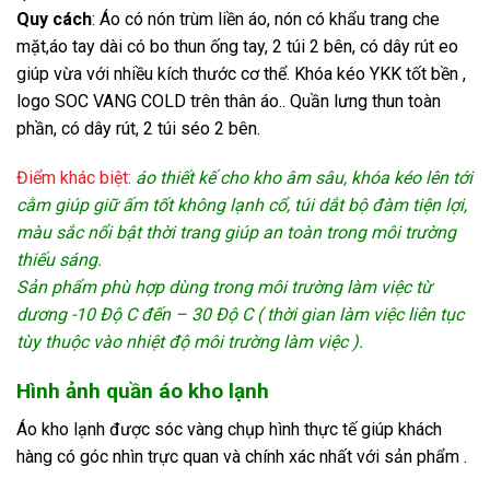
Quy cách
: Áo có nón trùm liền áo, nón có khẩu trang che
mặt,áo tay dài có bo thun ống tay, 2 túi 2 bên, có dây rút eo
giúp vừa với nhiều kích thước cơ thể. Khóa kéo YKK tốt bền ,
logo SOC VANG COLD trên thân áo.. Quần lưng thun toàn
phần, có dây rút, 2 túi séo 2 bên.
Điểm khác biệt:
áo thiết kế cho kho âm sâu, khóa kéo lên tới
cằm giúp giữ ấm tốt không lạnh cổ, túi dắt bộ đàm tiện lợi,
màu sắc nổi bật thời trang giúp an toàn trong môi trường
thiếu sáng.
Sản phẩm phù hợp dùng trong môi trường làm việc từ
dương -10 Độ C đến – 30 Độ C ( thời gian làm việc liên tục
tùy thuộc vào nhiệt độ môi trường làm việc ).
Hình ảnh quần áo kho lạnh
Áo kho lạnh được sóc vàng chụp hình thực tế giúp khách
hàng có góc nhìn trực quan và chính xác nhất với sản phẩm .