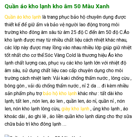
Quần áo kho lạnh kho âm 50 Màu Xanh
Quần áo kho lạnh
là trang phục bảo hộ chuyên dụng được
thiết kế để giữ ấm và bảo vệ người lao động trong môi
trường kho đông âm sâu từ âm 25 độ C đến âm 50 độ C.Áo
kho lạnh được may từ nhiều chất liệu cách nhiệt khác nhau,
các lớp này được may lồng vào nhau nhiều lớp giúp giữ nhiệt
tốt nhất cho cơ thể.Sóc Vàng Cold là thương hiệu Áo kho
lạnh chất lượng cao, phục vụ các kho lạnh lớn với nhiệt độ
âm sâu, sử dụng chất liệu cao cấp chuyên dụng cho môi
trường cách nhiệt lanh: Vải kaki chống thấm nước , lông cừu ,
bông gòn , vải dù chống thấm nước , nỉ 2 da … đi kèm nhiều
sản phẩm phụ trợ
bảo hộ kho lạnh
khác như : tất dài kho
lạnh, tất len , nón len, áo len , quần len, áo nỉ, quần nỉ , nón
len, nón kho lạnh lông cừu,
giày kho lạnh
, ủng kho lạnh , áo
khoác dài , áo ghi lê , áo liền quần kho lạnh dùng cho thợ sữa
chữa bảo trì kho đông lạnh ….