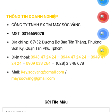
THÔNG TIN DOANH NGHIỆP
CÔNG TY TNHH SX TM MAY SÓC VÀNG
MST:
0316659078
Địa chỉ vp: 87/32 Đường Bờ Bao Tân Thắng, Phường
Sơn Kỳ, Quận Tân Phú, Tphcm
Điện thoại:
0943 47 24 24
–
0944 47 24 24
–
0949 47
24 24
–
0909 038 264
– (028) 2 346 678
Mail:
Key.socvang@gmail.com
/
maysocvang@gmail.com
Gửi File Mẫu