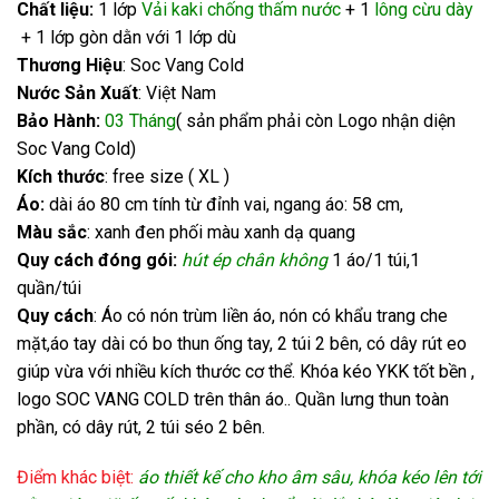
Chất liệu:
1 lớp
Vải kaki chống thấm nước
+ 1
lông cừu dày
+ 1 lớp gòn dằn với 1 lớp dù
Thương Hiệu
: Soc Vang Cold
Nước Sản Xuất
: Việt Nam
Bảo Hành:
03 Tháng
( sản phẩm phải còn Logo nhận diện
Soc Vang Cold)
Kích thước
: free size ( XL )
Áo:
dài áo 80 cm tính từ đỉnh vai, ngang áo: 58 cm,
Màu sắc
: xanh đen phối màu xanh dạ quang
Quy cách đóng gói:
hút ép chân không
1 áo/1 túi,1
quần/túi
Quy cách
: Áo có nón trùm liền áo, nón có khẩu trang che
mặt,áo tay dài có bo thun ống tay, 2 túi 2 bên, có dây rút eo
giúp vừa với nhiều kích thước cơ thể. Khóa kéo YKK tốt bền ,
logo SOC VANG COLD trên thân áo.. Quần lưng thun toàn
phần, có dây rút, 2 túi séo 2 bên.
Điểm khác biệt:
áo thiết kế cho kho âm sâu, khóa kéo lên tới