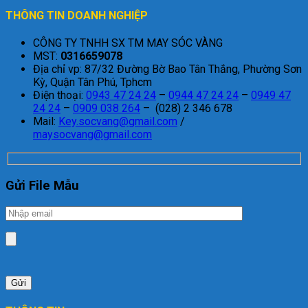
THÔNG TIN DOANH NGHIỆP
CÔNG TY TNHH SX TM MAY SÓC VÀNG
MST:
0316659078
Địa chỉ vp: 87/32 Đường Bờ Bao Tân Thắng, Phường Sơn
Kỳ, Quận Tân Phú, Tphcm
Điện thoại:
0943 47 24 24
–
0944 47 24 24
–
0949 47
24 24
–
0909 038 264
– (028) 2 346 678
Mail:
Key.socvang@gmail.com
/
maysocvang@gmail.com
Gửi File Mẫu