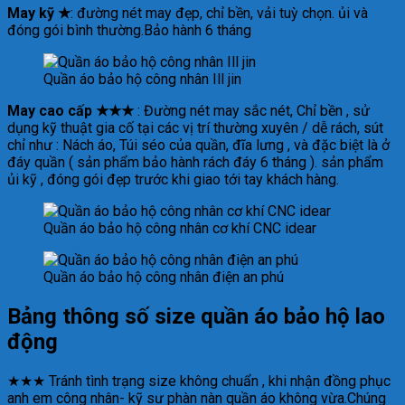
May kỹ
★
: đường nét may đẹp, chỉ bền, vải tuỳ chọn. ủi và
đóng gói bình thường.Bảo hành 6 tháng
Quần áo bảo hộ công nhân Ill jin
May cao cấp ★★★
: Đường nét may sắc nét, Chỉ bền , sử
dụng kỹ thuật gia cố tại các vị trí thường xuyên / dễ rách, sút
chỉ như : Nách áo, Túi séo của quần, đĩa lưng , và đặc biệt là ở
đáy quần ( sản phẩm bảo hành rách đáy 6 tháng ). sản phẩm
ủi kỹ , đóng gói đẹp trước khi giao tới tay khách hàng.
Quần áo bảo hộ công nhân cơ khí CNC idear
Quần áo bảo hộ công nhân điện an phú
Bảng thông số size quần áo bảo hộ lao
động
★★★ Tránh tình trạng size không chuẩn , khi nhận đồng phục
anh em công nhân- kỹ sư phàn nàn quần áo không vừa.Chúng