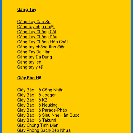
Găng Tay
Găng Tay Cao Su
Găng tay chịu nhiệt
Găng Tay Chống Cắt
Găng Tay Chống Dầu
Găng Tay Chống Hóa Chất
Găng tay chống tĩnh điện
Găng Tay Da Hàn
Găng tay Đa Dụng
Găng tay len
Găng tay y tế
Giày Bảo Hộ
Giày Bảo Hộ Công Nhân
Giày Bảo Hộ Jogger
Giày Bảo Hộ K2
Giày Bảo Hộ Neuking
Giày Bảo Hộ Parade-Pháp
Giày Bảo Hộ Siêu Nhẹ Hàn Quốc
Giày Bảo Hộ Takumi
Giày Chống Tĩnh Điện
Giày Phòng Sạch-Dép Nhựa