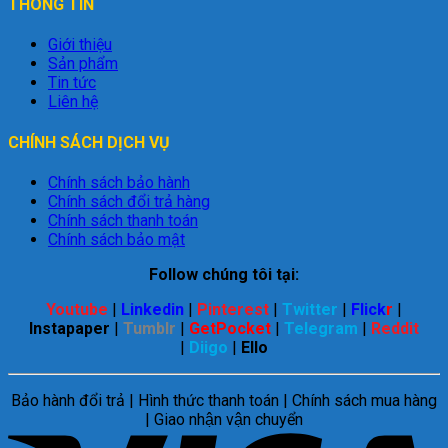
THÔNG TIN
Giới thiệu
Sản phẩm
Tin tức
Liên hệ
CHÍNH SÁCH DỊCH VỤ
Chính sách bảo hành
Chính sách đổi trả hàng
Chính sách thanh toán
Chính sách bảo mật
Follow chúng tôi tại:
Youtube
|
Linkedin
|
Pinterest
|
Twitter
|
Flick
r
|
Instapaper
|
Tumblr
|
GetPocket
|
Telegram
|
Reddit
|
Diigo
|
Ello
Bảo hành đổi trả | Hình thức thanh toán | Chính sách mua hàng
| Giao nhận vận chuyển