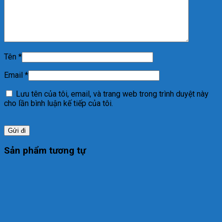
Tên
*
Email
*
Lưu tên của tôi, email, và trang web trong trình duyệt này
cho lần bình luận kế tiếp của tôi.
Sản phẩm tương tự