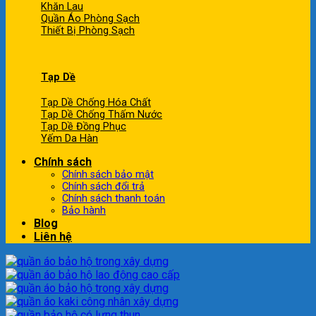
Khăn Lau
Quần Áo Phòng Sạch
Thiết Bị Phòng Sạch
Tạp Dề
Tạp Dề Chống Hóa Chất
Tạp Dề Chống Thấm Nước
Tạp Dề Đồng Phục
Yếm Da Hàn
Chính sách
Chính sách bảo mật
Chính sách đổi trả
Chính sách thanh toán
Bảo hành
Blog
Liên hệ