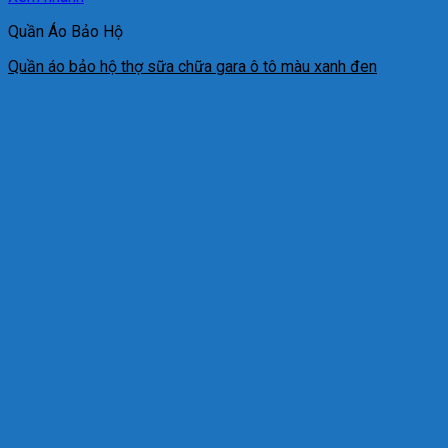
Quần Áo Bảo Hộ
Quần áo bảo hộ thợ sữa chữa gara ô tô màu xanh đen