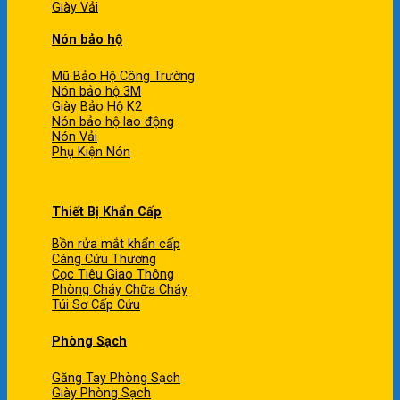
Giày Vải
Nón bảo hộ
Mũ Bảo Hộ Công Trường
Nón bảo hộ 3M
Giày Bảo Hộ K2
Nón bảo hộ lao động
Nón Vải
Phụ Kiện Nón
Thiết Bị Khẩn Cấp
Bồn rửa mắt khẩn cấp
Cáng Cứu Thương
Cọc Tiêu Giao Thông
Phòng Cháy Chữa Cháy
Túi Sơ Cấp Cứu
Phòng Sạch
Găng Tay Phòng Sạch
Giày Phòng Sạch