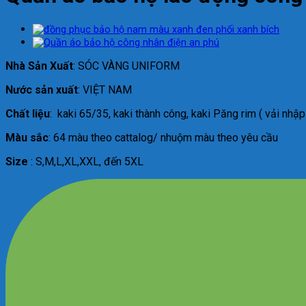
Nhà Sản Xuất
: SÓC VÀNG UNIFORM
Nước sản xuất
: VIỆT NAM
Chất liệu
: kaki 65/35, kaki thành công, kaki Păng rim ( vải nhập
Màu sắc
: 64 màu theo cattalog/ nhuộm màu theo yêu cầu
Size
: S,M,L,XL,XXL, đến 5XL