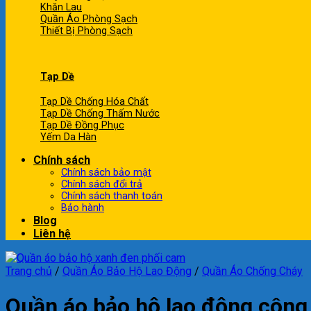
Khăn Lau
Quần Áo Phòng Sạch
Thiết Bị Phòng Sạch
Tạp Dề
Tạp Dề Chống Hóa Chất
Tạp Dề Chống Thấm Nước
Tạp Dề Đồng Phục
Yếm Da Hàn
Chính sách
Chính sách bảo mật
Chính sách đổi trả
Chính sách thanh toán
Bảo hành
Blog
Liên hệ
Trang chủ
/
Quần Áo Bảo Hộ Lao Động
/
Quần Áo Chống Cháy
Quần áo bảo hộ lao động công