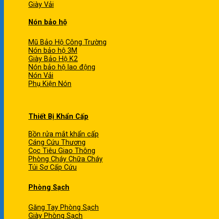
Giày Vải
Nón bảo hộ
Mũ Bảo Hộ Công Trường
Nón bảo hộ 3M
Giày Bảo Hộ K2
Nón bảo hộ lao động
Nón Vải
Phụ Kiện Nón
Thiết Bị Khẩn Cấp
Bồn rửa mắt khẩn cấp
Cáng Cứu Thương
Cọc Tiêu Giao Thông
Phòng Cháy Chữa Cháy
Túi Sơ Cấp Cứu
Phòng Sạch
Găng Tay Phòng Sạch
Giày Phòng Sạch