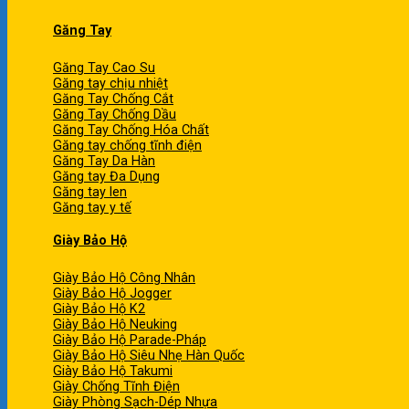
Găng Tay
Găng Tay Cao Su
Găng tay chịu nhiệt
Găng Tay Chống Cắt
Găng Tay Chống Dầu
Găng Tay Chống Hóa Chất
Găng tay chống tĩnh điện
Găng Tay Da Hàn
Găng tay Đa Dụng
Găng tay len
Găng tay y tế
Giày Bảo Hộ
Giày Bảo Hộ Công Nhân
Giày Bảo Hộ Jogger
Giày Bảo Hộ K2
Giày Bảo Hộ Neuking
Giày Bảo Hộ Parade-Pháp
Giày Bảo Hộ Siêu Nhẹ Hàn Quốc
Giày Bảo Hộ Takumi
Giày Chống Tĩnh Điện
Giày Phòng Sạch-Dép Nhựa