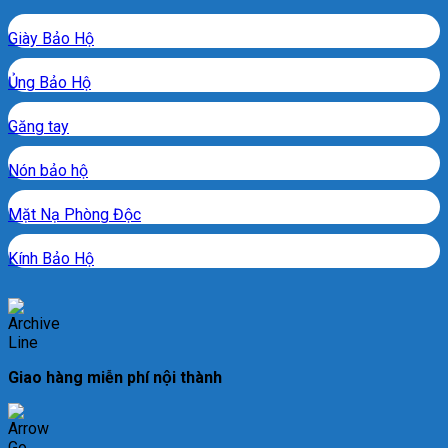
Giày Bảo Hộ
Ủng Bảo Hộ
Găng tay
Nón bảo hộ
Mặt Nạ Phòng Độc
Kính Bảo Hộ
Giao hàng miễn phí nội thành