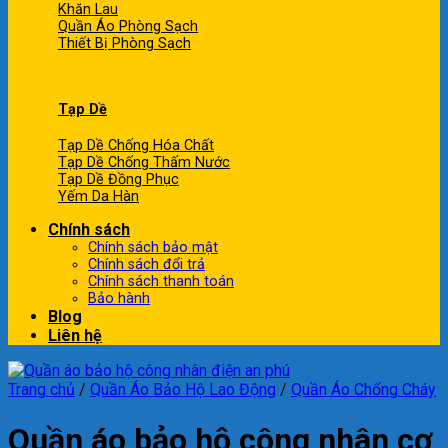
Khăn Lau
Quần Áo Phòng Sạch
Thiết Bị Phòng Sạch
Tạp Dề
Tạp Dề Chống Hóa Chất
Tạp Dề Chống Thấm Nước
Tạp Dề Đồng Phục
Yếm Da Hàn
Chính sách
Chính sách bảo mật
Chính sách đổi trả
Chính sách thanh toán
Bảo hành
Blog
Liên hệ
Trang chủ
/
Quần Áo Bảo Hộ Lao Động
/
Quần Áo Chống Cháy
Quần áo bảo hộ công nhân cơ