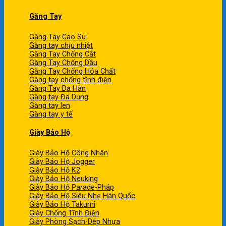
Găng Tay
Găng Tay Cao Su
Găng tay chịu nhiệt
Găng Tay Chống Cắt
Găng Tay Chống Dầu
Găng Tay Chống Hóa Chất
Găng tay chống tĩnh điện
Găng Tay Da Hàn
Găng tay Đa Dụng
Găng tay len
Găng tay y tế
Giày Bảo Hộ
Giày Bảo Hộ Công Nhân
Giày Bảo Hộ Jogger
Giày Bảo Hộ K2
Giày Bảo Hộ Neuking
Giày Bảo Hộ Parade-Pháp
Giày Bảo Hộ Siêu Nhẹ Hàn Quốc
Giày Bảo Hộ Takumi
Giày Chống Tĩnh Điện
Giày Phòng Sạch-Dép Nhựa