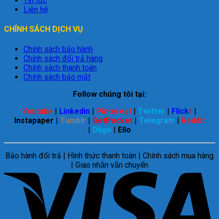
Tin tức
Liên hệ
CHÍNH SÁCH DỊCH VỤ
Chính sách bảo hành
Chính sách đổi trả hàng
Chính sách thanh toán
Chính sách bảo mật
Follow chúng tôi tại:
Youtube
|
Linkedin
|
Pinterest
|
Twitter
|
Flick
r
|
Instapaper
|
Tumblr
|
GetPocket
|
Telegram
|
Reddit
|
Diigo
|
Ello
Bảo hành đổi trả | Hình thức thanh toán | Chính sách mua hàng
| Giao nhận vận chuyển