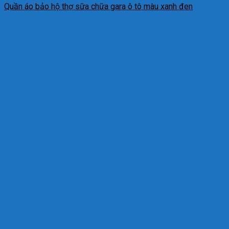
Quần áo bảo hộ thợ sữa chữa gara ô tô màu xanh đen