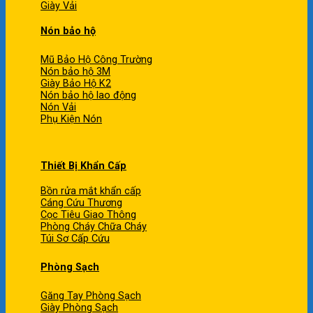
Giày Vải
Nón bảo hộ
Mũ Bảo Hộ Công Trường
Nón bảo hộ 3M
Giày Bảo Hộ K2
Nón bảo hộ lao động
Nón Vải
Phụ Kiện Nón
Thiết Bị Khẩn Cấp
Bồn rửa mắt khẩn cấp
Cáng Cứu Thương
Cọc Tiêu Giao Thông
Phòng Cháy Chữa Cháy
Túi Sơ Cấp Cứu
Phòng Sạch
Găng Tay Phòng Sạch
Giày Phòng Sạch