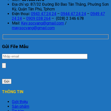
Địa chỉ vp: 87/32 Đường Bờ Bao Tân Thắng, Phường Sơn
Kỳ, Quận Tân Phú, Tphcm
Điện thoại:
0943 47 24 24
–
0944 47 24 24
–
0949 47
24 24
–
0909 038 264
– (028) 2 346 678
Mail:
Key.socvang@gmail.com
/
maysocvang@gmail.com
Gửi File Mẫu
THÔNG TIN
Giới thiệu
Sản phẩm