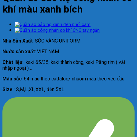
khí màu xanh bích
Nhà Sản Xuất
: SÓC VÀNG UNIFORM
Nước sản xuất
: VIỆT NAM
Chất liệu
: kaki 65/35, kaki thành công, kaki Păng rim ( vải
nhập ngoại )…
Màu sắc
: 64 màu theo cattalog/ nhuộm màu theo yêu cầu
Size
: S,M,L,XL,XXL, đến 5XL