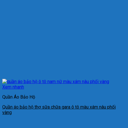
Xem nhanh
Quần Áo Bảo Hộ
Quần áo bảo hộ thợ sữa chữa gara ô tô màu xám nâu phối
vàng