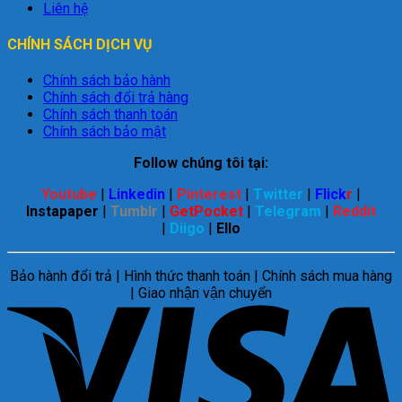
Liên hệ
CHÍNH SÁCH DỊCH VỤ
Chính sách bảo hành
Chính sách đổi trả hàng
Chính sách thanh toán
Chính sách bảo mật
Follow chúng tôi tại:
Youtube
|
Linkedin
|
Pinterest
|
Twitter
|
Flick
r
|
Instapaper
|
Tumblr
|
GetPocket
|
Telegram
|
Reddit
|
Diigo
|
Ello
Bảo hành đổi trả | Hình thức thanh toán | Chính sách mua hàng
| Giao nhận vận chuyển