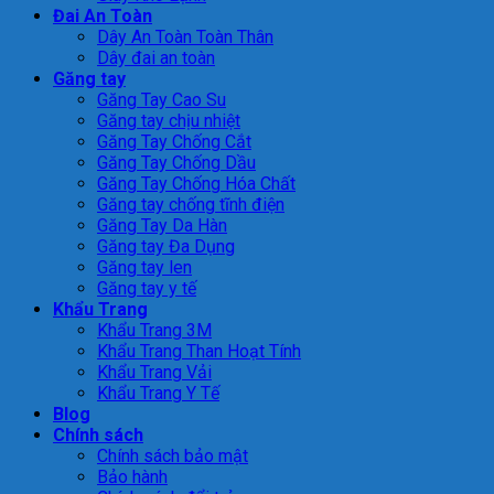
Đai An Toàn
Dây An Toàn Toàn Thân
Dây đai an toàn
Găng tay
Găng Tay Cao Su
Găng tay chịu nhiệt
Găng Tay Chống Cắt
Găng Tay Chống Dầu
Găng Tay Chống Hóa Chất
Găng tay chống tĩnh điện
Găng Tay Da Hàn
Găng tay Đa Dụng
Găng tay len
Găng tay y tế
Khẩu Trang
Khẩu Trang 3M
Khẩu Trang Than Hoạt Tính
Khẩu Trang Vải
Khẩu Trang Y Tế
Blog
Chính sách
Chính sách bảo mật
Bảo hành