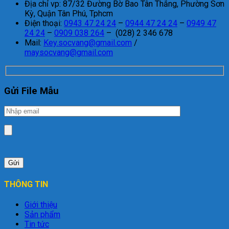
Địa chỉ vp: 87/32 Đường Bờ Bao Tân Thắng, Phường Sơn
Kỳ, Quận Tân Phú, Tphcm
Điện thoại:
0943 47 24 24
–
0944 47 24 24
–
0949 47
24 24
–
0909 038 264
– (028) 2 346 678
Mail:
Key.socvang@gmail.com
/
maysocvang@gmail.com
Gửi File Mẫu
THÔNG TIN
Giới thiệu
Sản phẩm
Tin tức