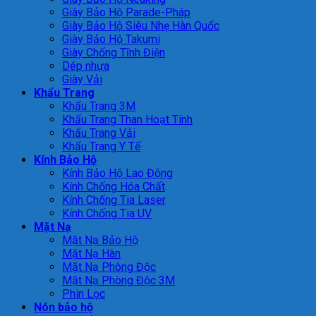
Giày Bảo Hộ Parade-Pháp
Giày Bảo Hộ Siêu Nhẹ Hàn Quốc
Giày Bảo Hộ Takumi
Giày Chống Tĩnh Điện
Dép nhựa
Giày Vải
Khẩu Trang
Khẩu Trang 3M
Khẩu Trang Than Hoạt Tính
Khẩu Trang Vải
Khẩu Trang Y Tế
Kính Bảo Hộ
Kính Bảo Hộ Lao Động
Kính Chống Hóa Chất
Kính Chống Tia Laser
Kính Chống Tia UV
Mặt Nạ
Mặt Nạ Bảo Hộ
Mặt Nạ Hàn
Mặt Nạ Phòng Độc
Mặt Nạ Phòng Độc 3M
Phin Lọc
Nón bảo hộ