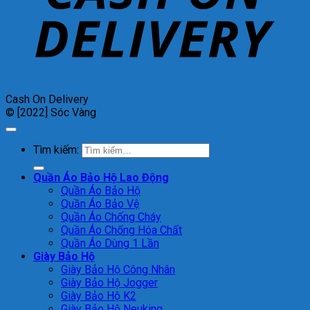
Cash On Delivery
© [2022] Sóc Vàng
Tìm kiếm:
Quần Áo Bảo Hộ Lao Động
Quần Áo Bảo Hộ
Quần Áo Bảo Vệ
Quần Áo Chống Cháy
Quần Áo Chống Hóa Chất
Quần Áo Dùng 1 Lần
Giày Bảo Hộ
Giày Bảo Hộ Công Nhân
Giày Bảo Hộ Jogger
Giày Bảo Hộ K2
Giày Bảo Hộ Neuking