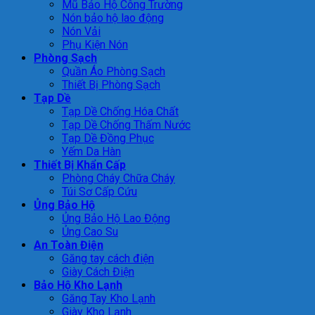
Mũ Bảo Hộ Công Trường
Nón bảo hộ lao động
Nón Vải
Phụ Kiện Nón
Phòng Sạch
Quần Áo Phòng Sạch
Thiết Bị Phòng Sạch
Tạp Dề
Tạp Dề Chống Hóa Chất
Tạp Dề Chống Thấm Nước
Tạp Dề Đồng Phục
Yếm Da Hàn
Thiết Bị Khẩn Cấp
Phòng Cháy Chữa Cháy
Túi Sơ Cấp Cứu
Ủng Bảo Hộ
Ủng Bảo Hộ Lao Động
Ủng Cao Su
An Toàn Điện
Găng tay cách điện
Giày Cách Điện
Bảo Hộ Kho Lạnh
Găng Tay Kho Lạnh
Giày Kho Lạnh