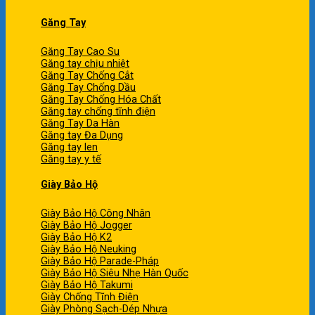
Găng Tay
Găng Tay Cao Su
Găng tay chịu nhiệt
Găng Tay Chống Cắt
Găng Tay Chống Dầu
Găng Tay Chống Hóa Chất
Găng tay chống tĩnh điện
Găng Tay Da Hàn
Găng tay Đa Dụng
Găng tay len
Găng tay y tế
Giày Bảo Hộ
Giày Bảo Hộ Công Nhân
Giày Bảo Hộ Jogger
Giày Bảo Hộ K2
Giày Bảo Hộ Neuking
Giày Bảo Hộ Parade-Pháp
Giày Bảo Hộ Siêu Nhẹ Hàn Quốc
Giày Bảo Hộ Takumi
Giày Chống Tĩnh Điện
Giày Phòng Sạch-Dép Nhựa