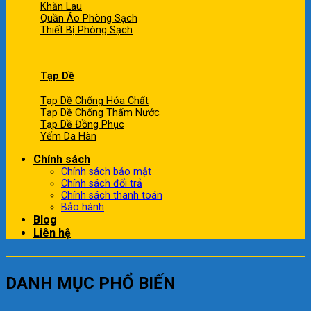
Khăn Lau
Quần Áo Phòng Sạch
Thiết Bị Phòng Sạch
Tạp Dề
Tạp Dề Chống Hóa Chất
Tạp Dề Chống Thấm Nước
Tạp Dề Đồng Phục
Yếm Da Hàn
Chính sách
Chính sách bảo mật
Chính sách đổi trả
Chính sách thanh toán
Bảo hành
Blog
Liên hệ
DANH MỤC PHỔ BIẾN