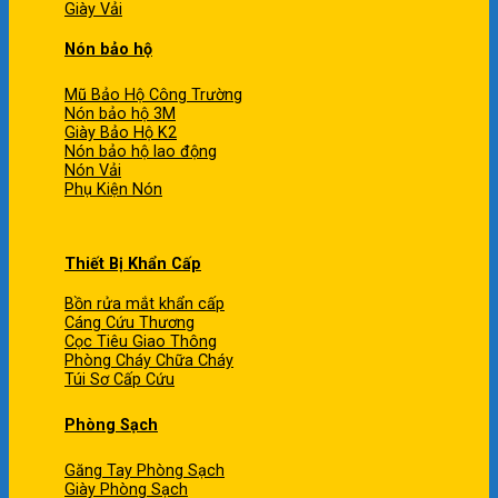
Giày Vải
Nón bảo hộ
Mũ Bảo Hộ Công Trường
Nón bảo hộ 3M
Giày Bảo Hộ K2
Nón bảo hộ lao động
Nón Vải
Phụ Kiện Nón
Thiết Bị Khẩn Cấp
Bồn rửa mắt khẩn cấp
Cáng Cứu Thương
Cọc Tiêu Giao Thông
Phòng Cháy Chữa Cháy
Túi Sơ Cấp Cứu
Phòng Sạch
Găng Tay Phòng Sạch
Giày Phòng Sạch