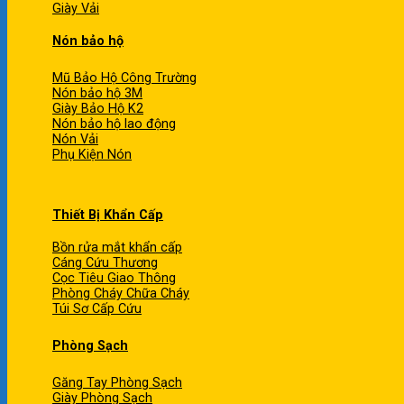
Giày Vải
Nón bảo hộ
Mũ Bảo Hộ Công Trường
Nón bảo hộ 3M
Giày Bảo Hộ K2
Nón bảo hộ lao động
Nón Vải
Phụ Kiện Nón
Thiết Bị Khẩn Cấp
Bồn rửa mắt khẩn cấp
Cáng Cứu Thương
Cọc Tiêu Giao Thông
Phòng Cháy Chữa Cháy
Túi Sơ Cấp Cứu
Phòng Sạch
Găng Tay Phòng Sạch
Giày Phòng Sạch