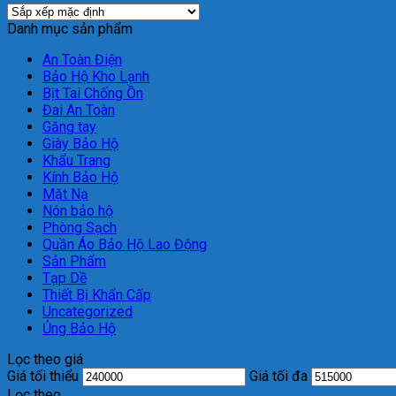
Danh mục sản phẩm
An Toàn Điện
Bảo Hộ Kho Lạnh
Bịt Tai Chống Ồn
Đai An Toàn
Găng tay
Giày Bảo Hộ
Khẩu Trang
Kính Bảo Hộ
Mặt Nạ
Nón bảo hộ
Phòng Sạch
Quần Áo Bảo Hộ Lao Động
Sản Phẩm
Tạp Dề
Thiết Bị Khẩn Cấp
Uncategorized
Ủng Bảo Hộ
Lọc theo giá
Giá tối thiểu
Giá tối đa
Lọc theo