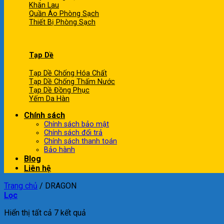
Khăn Lau
Quần Áo Phòng Sạch
Thiết Bị Phòng Sạch
Tạp Dề
Tạp Dề Chống Hóa Chất
Tạp Dề Chống Thấm Nước
Tạp Dề Đồng Phục
Yếm Da Hàn
Chính sách
Chính sách bảo mật
Chính sách đổi trả
Chính sách thanh toán
Bảo hành
Blog
Liên hệ
Trang chủ
/
DRAGON
Lọc
Hiển thị tất cả 7 kết quả