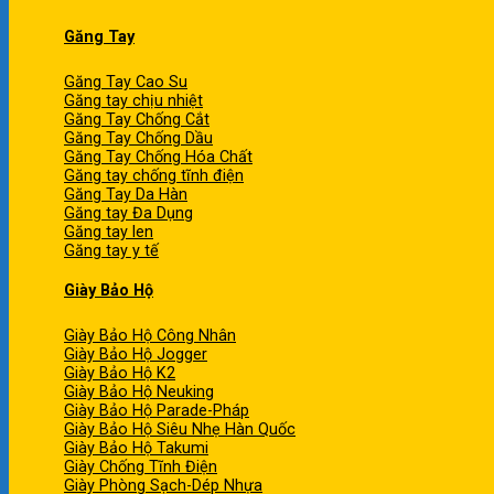
Găng Tay
Găng Tay Cao Su
Găng tay chịu nhiệt
Găng Tay Chống Cắt
Găng Tay Chống Dầu
Găng Tay Chống Hóa Chất
Găng tay chống tĩnh điện
Găng Tay Da Hàn
Găng tay Đa Dụng
Găng tay len
Găng tay y tế
Giày Bảo Hộ
Giày Bảo Hộ Công Nhân
Giày Bảo Hộ Jogger
Giày Bảo Hộ K2
Giày Bảo Hộ Neuking
Giày Bảo Hộ Parade-Pháp
Giày Bảo Hộ Siêu Nhẹ Hàn Quốc
Giày Bảo Hộ Takumi
Giày Chống Tĩnh Điện
Giày Phòng Sạch-Dép Nhựa