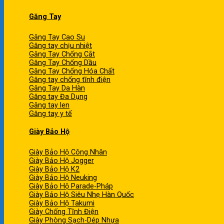
Găng Tay
Găng Tay Cao Su
Găng tay chịu nhiệt
Găng Tay Chống Cắt
Găng Tay Chống Dầu
Găng Tay Chống Hóa Chất
Găng tay chống tĩnh điện
Găng Tay Da Hàn
Găng tay Đa Dụng
Găng tay len
Găng tay y tế
Giày Bảo Hộ
Giày Bảo Hộ Công Nhân
Giày Bảo Hộ Jogger
Giày Bảo Hộ K2
Giày Bảo Hộ Neuking
Giày Bảo Hộ Parade-Pháp
Giày Bảo Hộ Siêu Nhẹ Hàn Quốc
Giày Bảo Hộ Takumi
Giày Chống Tĩnh Điện
Giày Phòng Sạch-Dép Nhựa