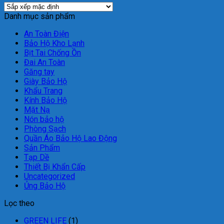
Danh mục sản phẩm
An Toàn Điện
Bảo Hộ Kho Lạnh
Bịt Tai Chống Ồn
Đai An Toàn
Găng tay
Giày Bảo Hộ
Khẩu Trang
Kính Bảo Hộ
Mặt Nạ
Nón bảo hộ
Phòng Sạch
Quần Áo Bảo Hộ Lao Động
Sản Phẩm
Tạp Dề
Thiết Bị Khẩn Cấp
Uncategorized
Ủng Bảo Hộ
Lọc theo
GREEN LIFE
(1)