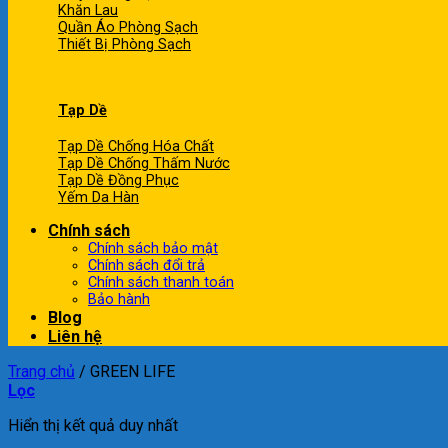
Khăn Lau
Quần Áo Phòng Sạch
Thiết Bị Phòng Sạch
Tạp Dề
Tạp Dề Chống Hóa Chất
Tạp Dề Chống Thấm Nước
Tạp Dề Đồng Phục
Yếm Da Hàn
Chính sách
Chính sách bảo mật
Chính sách đổi trả
Chính sách thanh toán
Bảo hành
Blog
Liên hệ
Trang chủ
/
GREEN LIFE
Lọc
Hiển thị kết quả duy nhất