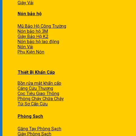
Giày Vải
Nón bảo hộ
Mũ Bảo Hộ Công Trường
Nón bảo hộ 3M
Giày Bảo Hộ K2
Nón bảo hộ lao động
Nón Vải
Phụ Kiện Nón
Thiết Bị Khẩn Cấp
Bồn rửa mắt khẩn cấp
Cáng Cứu Thương
Cọc Tiêu Giao Thông
Phòng Cháy Chữa Cháy
Túi Sơ Cấp Cứu
Phòng Sạch
Găng Tay Phòng Sạch
Giày Phòng Sạch