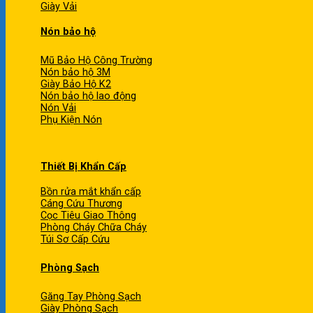
Giày Vải
Nón bảo hộ
Mũ Bảo Hộ Công Trường
Nón bảo hộ 3M
Giày Bảo Hộ K2
Nón bảo hộ lao động
Nón Vải
Phụ Kiện Nón
Thiết Bị Khẩn Cấp
Bồn rửa mắt khẩn cấp
Cáng Cứu Thương
Cọc Tiêu Giao Thông
Phòng Cháy Chữa Cháy
Túi Sơ Cấp Cứu
Phòng Sạch
Găng Tay Phòng Sạch
Giày Phòng Sạch