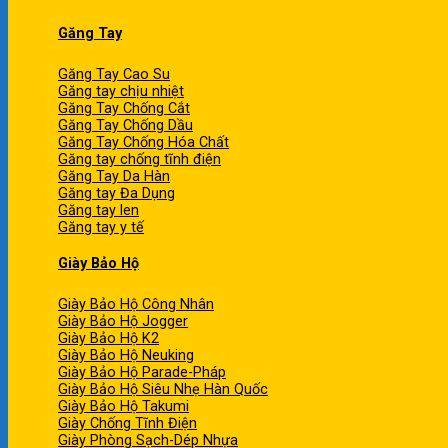
Găng Tay
Găng Tay Cao Su
Găng tay chịu nhiệt
Găng Tay Chống Cắt
Găng Tay Chống Dầu
Găng Tay Chống Hóa Chất
Găng tay chống tĩnh điện
Găng Tay Da Hàn
Găng tay Đa Dụng
Găng tay len
Găng tay y tế
Giày Bảo Hộ
Giày Bảo Hộ Công Nhân
Giày Bảo Hộ Jogger
Giày Bảo Hộ K2
Giày Bảo Hộ Neuking
Giày Bảo Hộ Parade-Pháp
Giày Bảo Hộ Siêu Nhẹ Hàn Quốc
Giày Bảo Hộ Takumi
Giày Chống Tĩnh Điện
Giày Phòng Sạch-Dép Nhựa