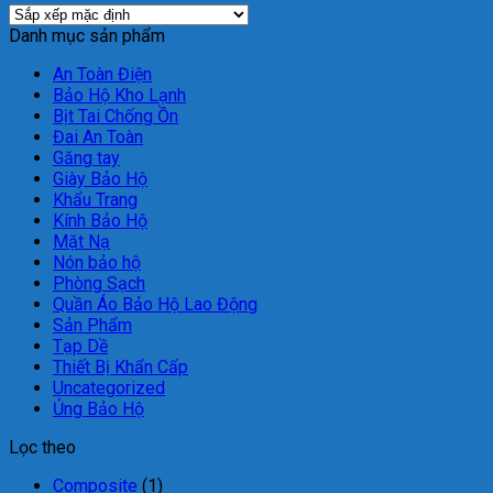
Danh mục sản phẩm
An Toàn Điện
Bảo Hộ Kho Lạnh
Bịt Tai Chống Ồn
Đai An Toàn
Găng tay
Giày Bảo Hộ
Khẩu Trang
Kính Bảo Hộ
Mặt Nạ
Nón bảo hộ
Phòng Sạch
Quần Áo Bảo Hộ Lao Động
Sản Phẩm
Tạp Dề
Thiết Bị Khẩn Cấp
Uncategorized
Ủng Bảo Hộ
Lọc theo
Composite
(1)