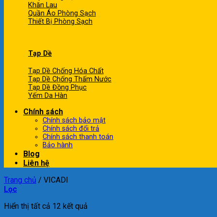
Khăn Lau
Quần Áo Phòng Sạch
Thiết Bị Phòng Sạch
Tạp Dề
Tạp Dề Chống Hóa Chất
Tạp Dề Chống Thấm Nước
Tạp Dề Đồng Phục
Yếm Da Hàn
Chính sách
Chính sách bảo mật
Chính sách đổi trả
Chính sách thanh toán
Bảo hành
Blog
Liên hệ
Trang chủ
/
VICADI
Lọc
Hiển thị tất cả 12 kết quả