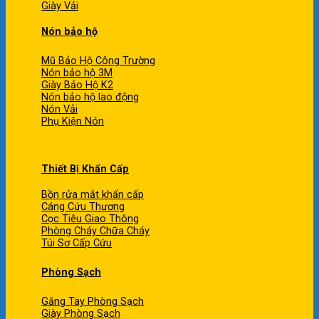
Giày Vải
Nón bảo hộ
Mũ Bảo Hộ Công Trường
Nón bảo hộ 3M
Giày Bảo Hộ K2
Nón bảo hộ lao động
Nón Vải
Phụ Kiện Nón
Thiết Bị Khẩn Cấp
Bồn rửa mắt khẩn cấp
Cáng Cứu Thương
Cọc Tiêu Giao Thông
Phòng Cháy Chữa Cháy
Túi Sơ Cấp Cứu
Phòng Sạch
Găng Tay Phòng Sạch
Giày Phòng Sạch