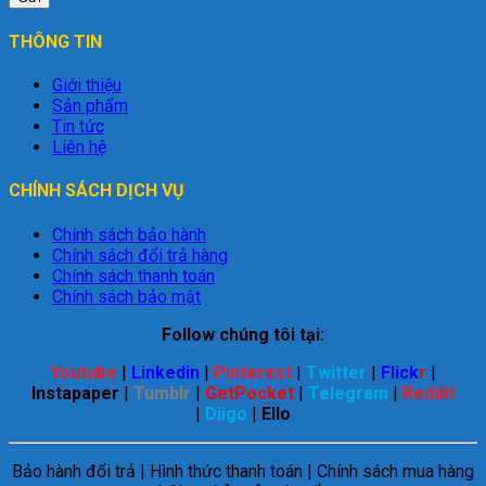
THÔNG TIN
Giới thiệu
Sản phẩm
Tin tức
Liên hệ
CHÍNH SÁCH DỊCH VỤ
Chính sách bảo hành
Chính sách đổi trả hàng
Chính sách thanh toán
Chính sách bảo mật
Follow chúng tôi tại:
Youtube
|
Linkedin
|
Pinterest
|
Twitter
|
Flick
r
|
Instapaper
|
Tumblr
|
GetPocket
|
Telegram
|
Reddit
|
Diigo
|
Ello
Bảo hành đổi trả | Hình thức thanh toán | Chính sách mua hàng