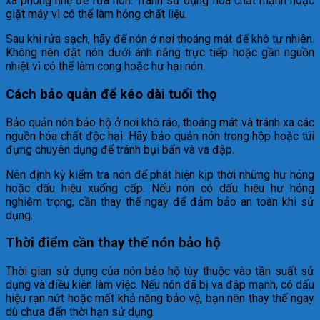
xà phòng nhẹ để rửa nón. Tránh sử dụng hóa chất mạnh hoặc
giặt máy vì có thể làm hỏng chất liệu.
Sau khi rửa sạch, hãy để nón ở nơi thoáng mát để khô tự nhiên.
Không nên đặt nón dưới ánh nắng trực tiếp hoặc gần nguồn
nhiệt vì có thể làm cong hoặc hư hại nón.
Cách bảo quản để kéo dài tuổi thọ
Bảo quản nón bảo hộ ở nơi khô ráo, thoáng mát và tránh xa các
nguồn hóa chất độc hại. Hãy bảo quản nón trong hộp hoặc túi
đựng chuyên dụng để tránh bụi bẩn và va đập.
Nên định kỳ kiểm tra nón để phát hiện kịp thời những hư hỏng
hoặc dấu hiệu xuống cấp. Nếu nón có dấu hiệu hư hỏng
nghiêm trọng, cần thay thế ngay để đảm bảo an toàn khi sử
dụng.
Thời điểm cần thay thế nón bảo hộ
Thời gian sử dụng của nón bảo hộ tùy thuộc vào tần suất sử
dụng và điều kiện làm việc. Nếu nón đã bị va đập mạnh, có dấu
hiệu rạn nứt hoặc mất khả năng bảo vệ, bạn nên thay thế ngay
dù chưa đến thời hạn sử dụng.