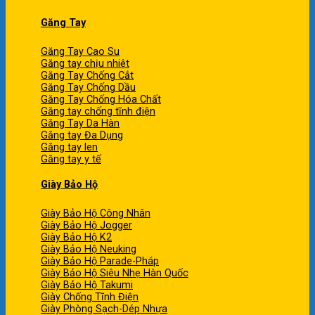
Găng Tay
Găng Tay Cao Su
Găng tay chịu nhiệt
Găng Tay Chống Cắt
Găng Tay Chống Dầu
Găng Tay Chống Hóa Chất
Găng tay chống tĩnh điện
Găng Tay Da Hàn
Găng tay Đa Dụng
Găng tay len
Găng tay y tế
Giày Bảo Hộ
Giày Bảo Hộ Công Nhân
Giày Bảo Hộ Jogger
Giày Bảo Hộ K2
Giày Bảo Hộ Neuking
Giày Bảo Hộ Parade-Pháp
Giày Bảo Hộ Siêu Nhẹ Hàn Quốc
Giày Bảo Hộ Takumi
Giày Chống Tĩnh Điện
Giày Phòng Sạch-Dép Nhựa