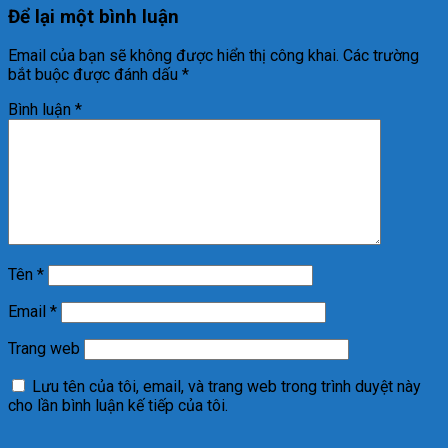
Để lại một bình luận
Email của bạn sẽ không được hiển thị công khai.
Các trường
bắt buộc được đánh dấu
*
Bình luận
*
Tên
*
Email
*
Trang web
Lưu tên của tôi, email, và trang web trong trình duyệt này
cho lần bình luận kế tiếp của tôi.