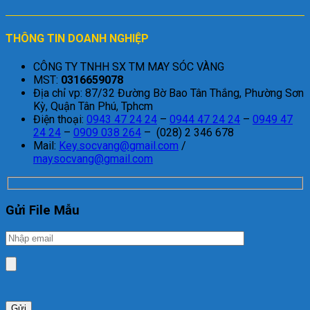
THÔNG TIN DOANH NGHIỆP
CÔNG TY TNHH SX TM MAY SÓC VÀNG
MST:
0316659078
Địa chỉ vp: 87/32 Đường Bờ Bao Tân Thắng, Phường Sơn
Kỳ, Quận Tân Phú, Tphcm
Điện thoại:
0943 47 24 24
–
0944 47 24 24
–
0949 47
24 24
–
0909 038 264
– (028) 2 346 678
Mail:
Key.socvang@gmail.com
/
maysocvang@gmail.com
Gửi File Mẫu