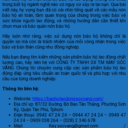
trong bất kỳ ngành nghề nào có nguy cơ xảy ra tai nạn. Qua bài
viết này, hy vọng bạn đã có cái nhìn tổng quát về các mẫu nón
bảo hộ an toàn, tầm quan trọng của chúng trong việc bảo vệ
sức khỏe người lao động, và những hướng dẫn cần thiết khi
chọn mua và bảo quản nón bảo hộ.
Hãy luôn nhớ rằng, việc sử dụng nón bảo hộ không chỉ là
quyền lợi mà còn là trách nhiệm của mỗi công nhân trong việc
bảo vệ bản thân cũng như đồng nghiệp.
Nếu bạn đang tìm kiếm những sản phẩm bảo hộ lao động chất
lượng cao, hãy liên hệ với CÔNG TY TNHH SX TM MAY SÓC
VÀNG. Chúng tôi chuyên cung cấp các sản phẩm bảo hộ lao
động đáp ứng tiêu chuẩn an toàn quốc tế và phù hợp với nhu
cầu của từng doanh nghiệp.
Thông tin liên hệ:
Website:
https://baoholaodongsocvang.com/
Địa chỉ vp: 87/32 Đường Bờ Bao Tân Thắng, Phường Sơn
Kỳ, Quận Tân Phú, Tphcm
Điện thoại: 0943 47 24 24 – 0944 47 24 24 – 0949 47
24 24 – 0909 038 264 – (028) 2 346 678
Mail: Key.socvang@gmail.com /