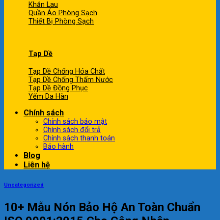
Khăn Lau
Quần Áo Phòng Sạch
Thiết Bị Phòng Sạch
Tạp Dề
Tạp Dề Chống Hóa Chất
Tạp Dề Chống Thấm Nước
Tạp Dề Đồng Phục
Yếm Da Hàn
Chính sách
Chính sách bảo mật
Chính sách đổi trả
Chính sách thanh toán
Bảo hành
Blog
Liên hệ
Uncategorized
10+ Mẫu Nón Bảo Hộ An Toàn Chuẩn