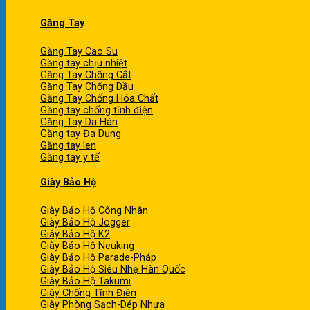
Găng Tay
Găng Tay Cao Su
Găng tay chịu nhiệt
Găng Tay Chống Cắt
Găng Tay Chống Dầu
Găng Tay Chống Hóa Chất
Găng tay chống tĩnh điện
Găng Tay Da Hàn
Găng tay Đa Dụng
Găng tay len
Găng tay y tế
Giày Bảo Hộ
Giày Bảo Hộ Công Nhân
Giày Bảo Hộ Jogger
Giày Bảo Hộ K2
Giày Bảo Hộ Neuking
Giày Bảo Hộ Parade-Pháp
Giày Bảo Hộ Siêu Nhẹ Hàn Quốc
Giày Bảo Hộ Takumi
Giày Chống Tĩnh Điện
Giày Phòng Sạch-Dép Nhựa