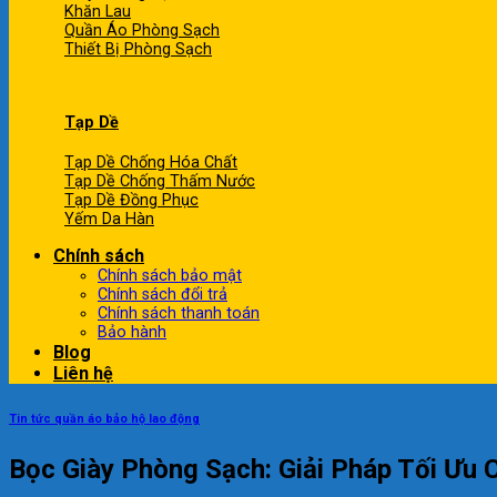
Khăn Lau
Quần Áo Phòng Sạch
Thiết Bị Phòng Sạch
Tạp Dề
Tạp Dề Chống Hóa Chất
Tạp Dề Chống Thấm Nước
Tạp Dề Đồng Phục
Yếm Da Hàn
Chính sách
Chính sách bảo mật
Chính sách đổi trả
Chính sách thanh toán
Bảo hành
Blog
Liên hệ
Tin tức quần áo bảo hộ lao động
Bọc Giày Phòng Sạch: Giải Pháp Tối Ưu 