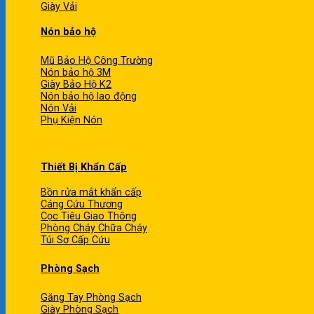
Giày Vải
Nón bảo hộ
Mũ Bảo Hộ Công Trường
Nón bảo hộ 3M
Giày Bảo Hộ K2
Nón bảo hộ lao động
Nón Vải
Phụ Kiện Nón
Thiết Bị Khẩn Cấp
Bồn rửa mắt khẩn cấp
Cáng Cứu Thương
Cọc Tiêu Giao Thông
Phòng Cháy Chữa Cháy
Túi Sơ Cấp Cứu
Phòng Sạch
Găng Tay Phòng Sạch
Giày Phòng Sạch