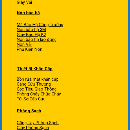
Giày Vải
Nón bảo hộ
Mũ Bảo Hộ Công Trường
Nón bảo hộ 3M
Giày Bảo Hộ K2
Nón bảo hộ lao động
Nón Vải
Phụ Kiện Nón
Thiết Bị Khẩn Cấp
Bồn rửa mắt khẩn cấp
Cáng Cứu Thương
Cọc Tiêu Giao Thông
Phòng Cháy Chữa Cháy
Túi Sơ Cấp Cứu
Phòng Sạch
Găng Tay Phòng Sạch
Giày Phòng Sạch