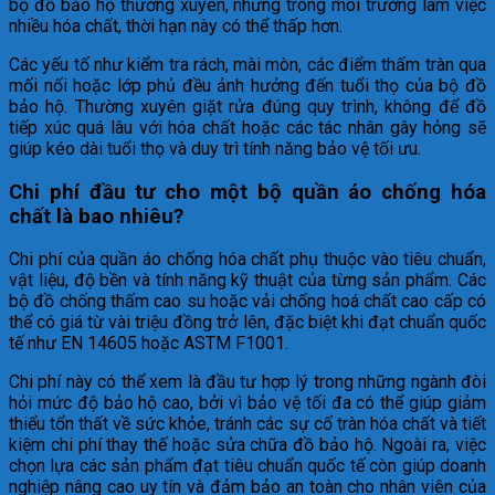
bộ đồ bảo hộ thường xuyên, nhưng trong môi trường làm việc
nhiều hóa chất, thời hạn này có thể thấp hơn.
Các yếu tố như kiểm tra rách, mài mòn, các điểm thấm tràn qua
mối nối hoặc lớp phủ đều ảnh hưởng đến tuổi thọ của bộ đồ
bảo hộ. Thường xuyên giặt rửa đúng quy trình, không để đồ
tiếp xúc quá lâu với hóa chất hoặc các tác nhân gây hỏng sẽ
giúp kéo dài tuổi thọ và duy trì tính năng bảo vệ tối ưu.
Chi phí đầu tư cho một bộ quần áo chống hóa
chất là bao nhiêu?
Chi phí của quần áo chống hóa chất phụ thuộc vào tiêu chuẩn,
vật liệu, độ bền và tính năng kỹ thuật của từng sản phẩm. Các
bộ đồ chống thấm cao su hoặc vải chống hoá chất cao cấp có
thể có giá từ vài triệu đồng trở lên, đặc biệt khi đạt chuẩn quốc
tế như EN 14605 hoặc ASTM F1001.
Chi phí này có thể xem là đầu tư hợp lý trong những ngành đòi
hỏi mức độ bảo hộ cao, bởi vì bảo vệ tối đa có thể giúp giảm
thiểu tổn thất về sức khỏe, tránh các sự cố tràn hóa chất và tiết
kiệm chi phí thay thế hoặc sửa chữa đồ bảo hộ. Ngoài ra, việc
chọn lựa các sản phẩm đạt tiêu chuẩn quốc tế còn giúp doanh
nghiệp nâng cao uy tín và đảm bảo an toàn cho nhân viên của