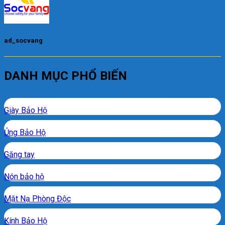
ad_socvang
DANH MỤC PHỔ BIẾN
Giày Bảo Hộ
Ủng Bảo Hộ
Găng tay
Nón bảo hộ
Mặt Nạ Phòng Độc
Kính Bảo Hộ