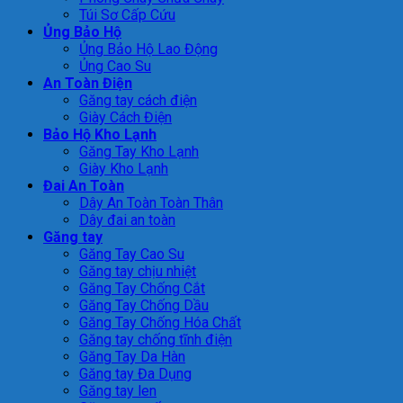
Túi Sơ Cấp Cứu
Ủng Bảo Hộ
Ủng Bảo Hộ Lao Động
Ủng Cao Su
An Toàn Điện
Găng tay cách điện
Giày Cách Điện
Bảo Hộ Kho Lạnh
Găng Tay Kho Lạnh
Giày Kho Lạnh
Đai An Toàn
Dây An Toàn Toàn Thân
Dây đai an toàn
Găng tay
Găng Tay Cao Su
Găng tay chịu nhiệt
Găng Tay Chống Cắt
Găng Tay Chống Dầu
Găng Tay Chống Hóa Chất
Găng tay chống tĩnh điện
Găng Tay Da Hàn
Găng tay Đa Dụng
Găng tay len