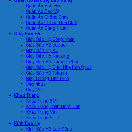
Quần Áo Bảo Hộ Lao Động
Quần Áo Bảo Hộ
Quần Áo Bảo Vệ
Quần Áo Chống Cháy
Quần Áo Chống Hóa Chất
Quần Áo Dùng 1 Lần
Giày Bảo Hộ
Giày Bảo Hộ Công Nhân
Giày Bảo Hộ Jogger
Giày Bảo Hộ K2
Giày Bảo Hộ Neuking
Giày Bảo Hộ Parade-Pháp
Giày Bảo Hộ Siêu Nhẹ Hàn Quốc
Giày Bảo Hộ Takumi
Giày Chống Tĩnh Điện
Dép nhựa
Giày Vải
Khẩu Trang
Khẩu Trang 3M
Khẩu Trang Than Hoạt Tính
Khẩu Trang Vải
Khẩu Trang Y Tế
Kính Bảo Hộ
Kính Bảo Hộ Lao Động