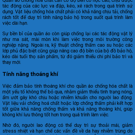
Quần áo chống hóa chất cần có độ bền cơ học cao, chịu được
tác động của các lực va đập, kéo, xé rách trong quá trình sử
dụng. Vật liệu chống hóa chất phải có khả năng chịu tải, chống
rách tốt để duy trì tính năng bảo hộ trong suốt quá trình làm
việc dài hạn.
Sự bền bỉ của quần áo còn giúp chống lại các tác động vật lý
như ma sát, mài mòn khi làm việc trong môi trường công
nghiệp nặng. Ngoài ra, kỹ thuật chống thấm cao su hoặc các
lớp phủ đặc biệt cũng giúp nâng cao độ bền của bộ đồ bảo hộ,
kéo dài tuổi thọ sản phẩm, từ đó giảm thiểu chi phí bảo trì và
thay mới.
Tính năng thoáng khí
Việc đảm bảo tính thoáng khí cho quần áo chống hóa chất là
một yếu tố không thể bỏ qua, nhằm giảm thiểu tình trạng nóng,
ẩm ướt gây khó chịu hoặc nhiễm khuẩn cho người lao động.
Vật liệu vải chống hoá chất hoặc lớp chống thấm phải kết hợp
tốt giữa khả năng chống thấm và khả năng thoáng khí, giúp
không khí lưu thông tốt hơn trong quá trình làm việc.
Nhờ đó, người lao động có thể duy trì sự thoải mái, giảm
stress nhiệt và hạn chế các vấn đề về da hay nhiễm trùng do