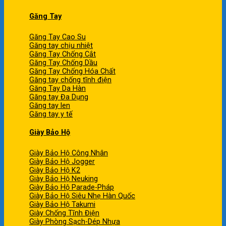
Găng Tay
Găng Tay Cao Su
Găng tay chịu nhiệt
Găng Tay Chống Cắt
Găng Tay Chống Dầu
Găng Tay Chống Hóa Chất
Găng tay chống tĩnh điện
Găng Tay Da Hàn
Găng tay Đa Dụng
Găng tay len
Găng tay y tế
Giày Bảo Hộ
Giày Bảo Hộ Công Nhân
Giày Bảo Hộ Jogger
Giày Bảo Hộ K2
Giày Bảo Hộ Neuking
Giày Bảo Hộ Parade-Pháp
Giày Bảo Hộ Siêu Nhẹ Hàn Quốc
Giày Bảo Hộ Takumi
Giày Chống Tĩnh Điện
Giày Phòng Sạch-Dép Nhựa