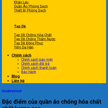
Khăn Lau
Quần Áo Phòng Sạch
Thiết Bị Phòng Sạch
Tạp Dề
Tạp Dề Chống Hóa Chất
Tạp Dề Chống Thấm Nước
Tạp Dề Đồng Phục
Yếm Da Hàn
Chính sách
Chính sách bảo mật
Chính sách đổi trả
Chính sách thanh toán
Bảo hành
Blog
Liên hệ
Uncategorized
Đặc điểm của quần áo chống hóa chất