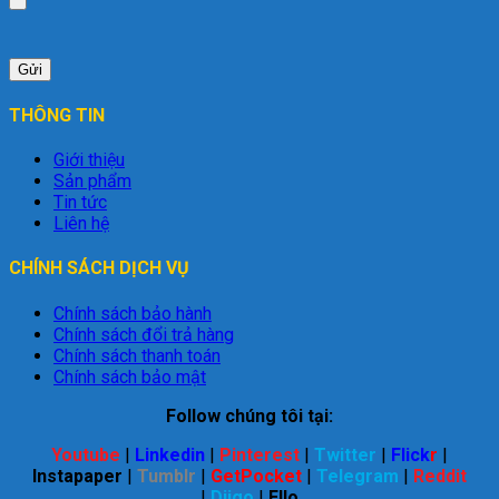
THÔNG TIN
Giới thiệu
Sản phẩm
Tin tức
Liên hệ
CHÍNH SÁCH DỊCH VỤ
Chính sách bảo hành
Chính sách đổi trả hàng
Chính sách thanh toán
Chính sách bảo mật
Follow chúng tôi tại:
Youtube
|
Linkedin
|
Pinterest
|
Twitter
|
Flick
r
|
Instapaper
|
Tumblr
|
GetPocket
|
Telegram
|
Reddit
|
Diigo
|
Ello