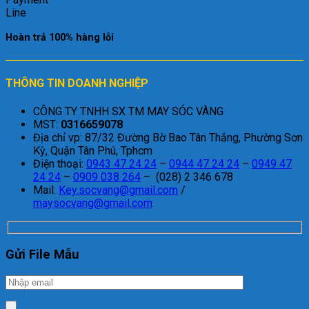
Hoàn trả 100% hàng lỗi
THÔNG TIN DOANH NGHIỆP
CÔNG TY TNHH SX TM MAY SÓC VÀNG
MST:
0316659078
Địa chỉ vp: 87/32 Đường Bờ Bao Tân Thắng, Phường Sơn
Kỳ, Quận Tân Phú, Tphcm
Điện thoại:
0943 47 24 24
–
0944 47 24 24
–
0949 47
24 24
–
0909 038 264
– (028) 2 346 678
Mail:
Key.socvang@gmail.com
/
maysocvang@gmail.com
Gửi File Mẫu