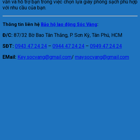
vấn và hỗ trợ bạn trong việc chọn lựa giày phòng sạch phù hợp
với nhu cầu của bạn.
Thông tin liên hệ
Bảo hộ lao động Sóc Vàng
:
Đ/C:
87/32 Bờ Bao Tân Thắng, P. Sơn Kỳ, Tân Phú, HCM
SĐT:
0943 47 24 24
–
0944 47 24 24
–
0949 47 24 24
EMail:
Key.socvang@gmail.com
/
maysocvang@gmail.com