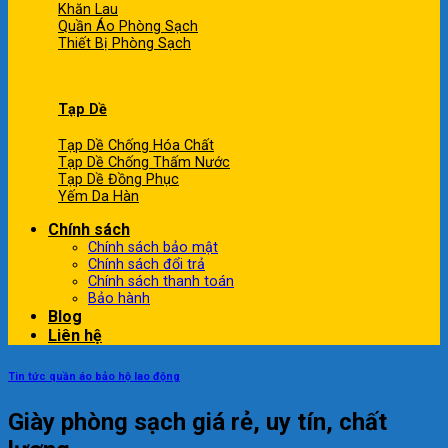
Khăn Lau
Quần Áo Phòng Sạch
Thiết Bị Phòng Sạch
Tạp Dề
Tạp Dề Chống Hóa Chất
Tạp Dề Chống Thấm Nước
Tạp Dề Đồng Phục
Yếm Da Hàn
Chính sách
Chính sách bảo mật
Chính sách đổi trả
Chính sách thanh toán
Bảo hành
Blog
Liên hệ
Tin tức quần áo bảo hộ lao động
Giày phòng sạch giá rẻ, uy tín, chất