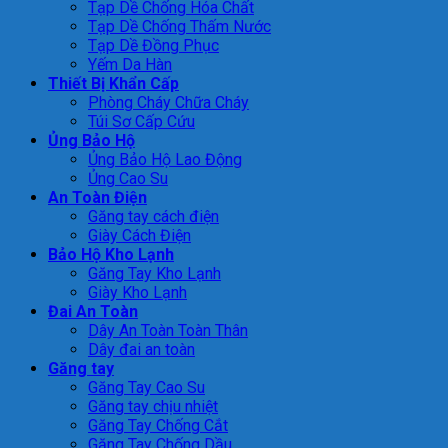
Tạp Dề Chống Hóa Chất
Tạp Dề Chống Thấm Nước
Tạp Dề Đồng Phục
Yếm Da Hàn
Thiết Bị Khẩn Cấp
Phòng Cháy Chữa Cháy
Túi Sơ Cấp Cứu
Ủng Bảo Hộ
Ủng Bảo Hộ Lao Động
Ủng Cao Su
An Toàn Điện
Găng tay cách điện
Giày Cách Điện
Bảo Hộ Kho Lạnh
Găng Tay Kho Lạnh
Giày Kho Lạnh
Đai An Toàn
Dây An Toàn Toàn Thân
Dây đai an toàn
Găng tay
Găng Tay Cao Su
Găng tay chịu nhiệt
Găng Tay Chống Cắt
Găng Tay Chống Dầu