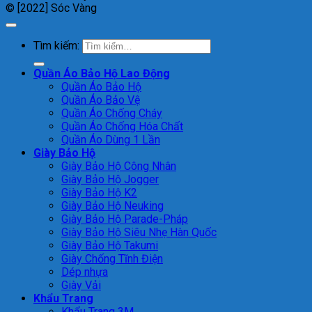
© [2022] Sóc Vàng
Tìm kiếm:
Quần Áo Bảo Hộ Lao Động
Quần Áo Bảo Hộ
Quần Áo Bảo Vệ
Quần Áo Chống Cháy
Quần Áo Chống Hóa Chất
Quần Áo Dùng 1 Lần
Giày Bảo Hộ
Giày Bảo Hộ Công Nhân
Giày Bảo Hộ Jogger
Giày Bảo Hộ K2
Giày Bảo Hộ Neuking
Giày Bảo Hộ Parade-Pháp
Giày Bảo Hộ Siêu Nhẹ Hàn Quốc
Giày Bảo Hộ Takumi
Giày Chống Tĩnh Điện
Dép nhựa
Giày Vải
Khẩu Trang
Khẩu Trang 3M