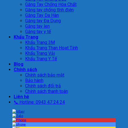
Găng Tay Chống Hóa Chất
Găng tay chống tĩnh điện
Găng Tay Da Hàn
Găng tay Đa Dụng
Găng tay len
Găng tay y tế
Khẩu Trang
Khẩu Trang 3M
Khẩu Trang Than Hoạt Tính
Khẩu Trang Vải
Khẩu Trang Y Tế
Blog
Chính sách
Chính sách bảo mật
Bảo hành
Chính sách đổi trả
Chính sách thanh toán
Liên hệ
📞 Hotline: 0943 47 24 24