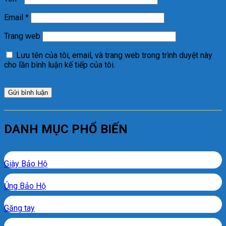
Email
*
Trang web
Lưu tên của tôi, email, và trang web trong trình duyệt này
cho lần bình luận kế tiếp của tôi.
DANH MỤC PHỔ BIẾN
Giày Bảo Hộ
Ủng Bảo Hộ
Găng tay