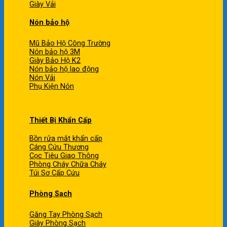
Giày Vải
Nón bảo hộ
Mũ Bảo Hộ Công Trường
Nón bảo hộ 3M
Giày Bảo Hộ K2
Nón bảo hộ lao động
Nón Vải
Phụ Kiện Nón
Thiết Bị Khẩn Cấp
Bồn rửa mắt khẩn cấp
Cáng Cứu Thương
Cọc Tiêu Giao Thông
Phòng Cháy Chữa Cháy
Túi Sơ Cấp Cứu
Phòng Sạch
Găng Tay Phòng Sạch
Giày Phòng Sạch