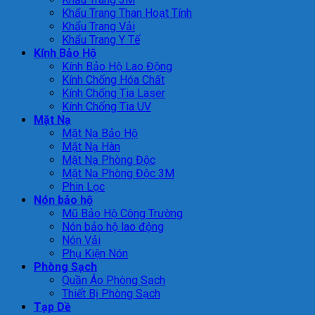
Khẩu Trang Than Hoạt Tính
Khẩu Trang Vải
Khẩu Trang Y Tế
Kính Bảo Hộ
Kính Bảo Hộ Lao Động
Kính Chống Hóa Chất
Kính Chống Tia Laser
Kính Chống Tia UV
Mặt Nạ
Mặt Nạ Bảo Hộ
Mặt Nạ Hàn
Mặt Nạ Phòng Độc
Mặt Nạ Phòng Độc 3M
Phin Lọc
Nón bảo hộ
Mũ Bảo Hộ Công Trường
Nón bảo hộ lao động
Nón Vải
Phụ Kiện Nón
Phòng Sạch
Quần Áo Phòng Sạch
Thiết Bị Phòng Sạch
Tạp Dề