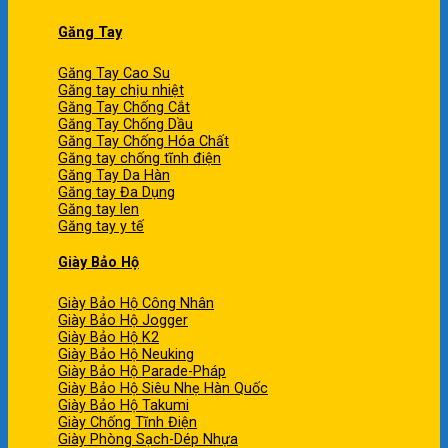
Găng Tay
Găng Tay Cao Su
Găng tay chịu nhiệt
Găng Tay Chống Cắt
Găng Tay Chống Dầu
Găng Tay Chống Hóa Chất
Găng tay chống tĩnh điện
Găng Tay Da Hàn
Găng tay Đa Dụng
Găng tay len
Găng tay y tế
Giày Bảo Hộ
Giày Bảo Hộ Công Nhân
Giày Bảo Hộ Jogger
Giày Bảo Hộ K2
Giày Bảo Hộ Neuking
Giày Bảo Hộ Parade-Pháp
Giày Bảo Hộ Siêu Nhẹ Hàn Quốc
Giày Bảo Hộ Takumi
Giày Chống Tĩnh Điện
Giày Phòng Sạch-Dép Nhựa