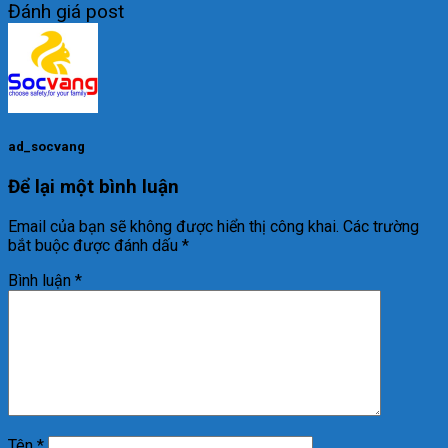
Đánh giá post
ad_socvang
Để lại một bình luận
Email của bạn sẽ không được hiển thị công khai.
Các trường
bắt buộc được đánh dấu
*
Bình luận
*
Tên
*