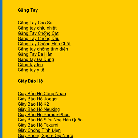
Găng Tay
Găng Tay Cao Su
Găng tay chịu nhiệt
Găng Tay Chống Cắt
Găng Tay Chống Dầu
Găng Tay Chống Hóa Chất
Găng tay chống tĩnh điện
Găng Tay Da Hàn
Găng tay Đa Dụng
Găng tay len
Găng tay y tế
Giày Bảo Hộ
Giày Bảo Hộ Công Nhân
Giày Bảo Hộ Jogger
Giày Bảo Hộ K2
Giày Bảo Hộ Neuking
Giày Bảo Hộ Parade-Pháp
Giày Bảo Hộ Siêu Nhẹ Hàn Quốc
Giày Bảo Hộ Takumi
Giày Chống Tĩnh Điện
Giày Phòng Sạch-Dép Nhựa