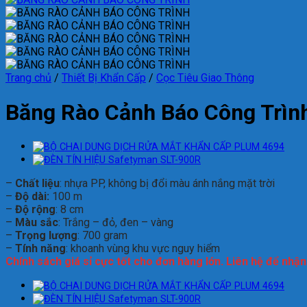
Trang chủ
/
Thiết Bị Khẩn Cấp
/
Cọc Tiêu Giao Thông
Băng Rào Cảnh Báo Công Trìn
–
Chất liệu
: nhựa PP, không bị đổi màu ánh nắng mặt trời
–
Độ dài:
100 m
–
Độ rộng
: 8 cm
–
Màu sắc
: Trắng – đỏ, đen – vàng
–
Trọng lượng
: 700 gram
–
Tính năng
: khoanh vùng khu vực nguy hiểm
Chính sách giá sỉ cực tốt cho đơn hàng lớn. Liên hệ để nhậ