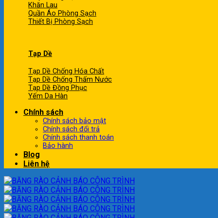
Khăn Lau
Quần Áo Phòng Sạch
Thiết Bị Phòng Sạch
Tạp Dề
Tạp Dề Chống Hóa Chất
Tạp Dề Chống Thấm Nước
Tạp Dề Đồng Phục
Yếm Da Hàn
Chính sách
Chính sách bảo mật
Chính sách đổi trả
Chính sách thanh toán
Bảo hành
Blog
Liên hệ