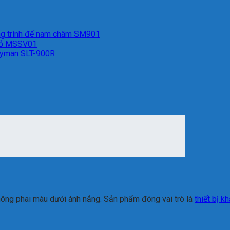
g trình đế nam châm SM901
 đỏ MSSV01
tyman SLT-900R
không phai màu dưới ánh nắng. Sản phẩm đóng vai trò là
thiết bị k