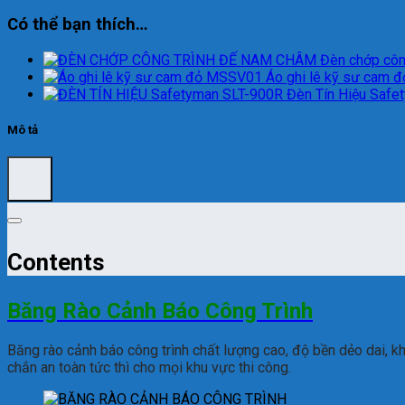
Có thể bạn thích…
Đèn chớp côn
Áo ghi lê kỹ sư cam
Đèn Tín Hiệu Safe
Mô tả
Contents
Băng Rào Cảnh Báo Công Trình
Băng rào cảnh báo công trình chất lượng cao, độ bền dẻo dai, 
chắn an toàn tức thì cho mọi khu vực thi công.