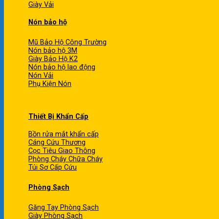
Giày Vải
Nón bảo hộ
Mũ Bảo Hộ Công Trường
Nón bảo hộ 3M
Giày Bảo Hộ K2
Nón bảo hộ lao động
Nón Vải
Phụ Kiện Nón
Thiết Bị Khẩn Cấp
Bồn rửa mắt khẩn cấp
Cáng Cứu Thương
Cọc Tiêu Giao Thông
Phòng Cháy Chữa Cháy
Túi Sơ Cấp Cứu
Phòng Sạch
Găng Tay Phòng Sạch
Giày Phòng Sạch