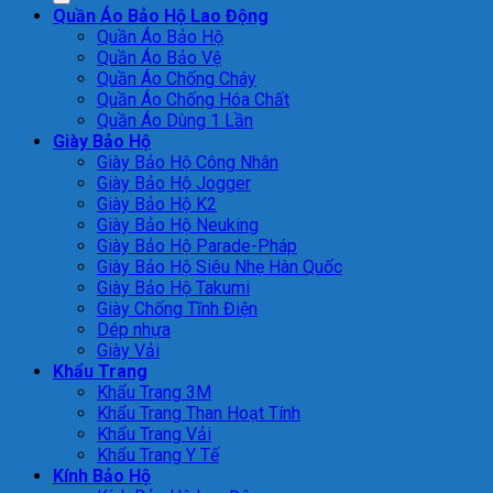
Quần Áo Bảo Hộ Lao Động
Quần Áo Bảo Hộ
Quần Áo Bảo Vệ
Quần Áo Chống Cháy
Quần Áo Chống Hóa Chất
Quần Áo Dùng 1 Lần
Giày Bảo Hộ
Giày Bảo Hộ Công Nhân
Giày Bảo Hộ Jogger
Giày Bảo Hộ K2
Giày Bảo Hộ Neuking
Giày Bảo Hộ Parade-Pháp
Giày Bảo Hộ Siêu Nhẹ Hàn Quốc
Giày Bảo Hộ Takumi
Giày Chống Tĩnh Điện
Dép nhựa
Giày Vải
Khẩu Trang
Khẩu Trang 3M
Khẩu Trang Than Hoạt Tính
Khẩu Trang Vải
Khẩu Trang Y Tế
Kính Bảo Hộ