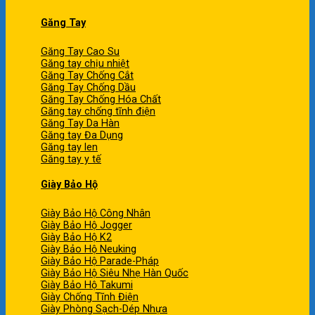
Găng Tay
Găng Tay Cao Su
Găng tay chịu nhiệt
Găng Tay Chống Cắt
Găng Tay Chống Dầu
Găng Tay Chống Hóa Chất
Găng tay chống tĩnh điện
Găng Tay Da Hàn
Găng tay Đa Dụng
Găng tay len
Găng tay y tế
Giày Bảo Hộ
Giày Bảo Hộ Công Nhân
Giày Bảo Hộ Jogger
Giày Bảo Hộ K2
Giày Bảo Hộ Neuking
Giày Bảo Hộ Parade-Pháp
Giày Bảo Hộ Siêu Nhẹ Hàn Quốc
Giày Bảo Hộ Takumi
Giày Chống Tĩnh Điện
Giày Phòng Sạch-Dép Nhựa