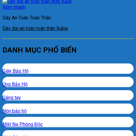
Xem nhanh
Dây An Toàn Toàn Thân
Dây đai an toàn toàn thân Kukje
DANH MỤC PHỔ BIẾN
Giày Bảo Hộ
Ủng Bảo Hộ
Găng tay
Nón bảo hộ
Mặt Nạ Phòng Độc