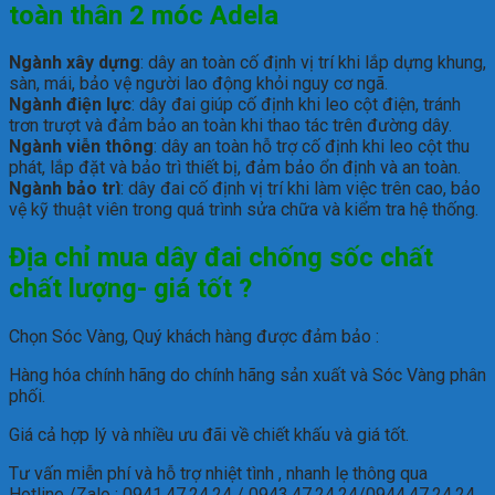
toàn thân 2 móc Adela
Ngành xây dựng
: dây an toàn cố định vị trí khi lắp dựng khung,
sàn, mái, bảo vệ người lao động khỏi nguy cơ ngã.
Ngành điện lực
: dây đai giúp cố định khi leo cột điện, tránh
trơn trượt và đảm bảo an toàn khi thao tác trên đường dây.
Ngành viễn thông
: dây an toàn hỗ trợ cố định khi leo cột thu
phát, lắp đặt và bảo trì thiết bị, đảm bảo ổn định và an toàn.
Ngành bảo trì
: dây đai cố định vị trí khi làm việc trên cao, bảo
vệ kỹ thuật viên trong quá trình sửa chữa và kiểm tra hệ thống.
Địa chỉ mua dây đai chống sốc chất
chất lượng- giá tốt ?
Chọn Sóc Vàng, Quý khách hàng được đảm bảo :
Hàng hóa chính hãng do chính hãng sản xuất và Sóc Vàng phân
phối.
Giá cả hợp lý và nhiều ưu đãi về chiết khấu và giá tốt.
Tư vấn miễn phí và hỗ trợ nhiệt tình , nhanh lẹ thông qua
Hotline /Zalo : 0941.47.24.24 / 0943.47.24.24/0944.47.24.24