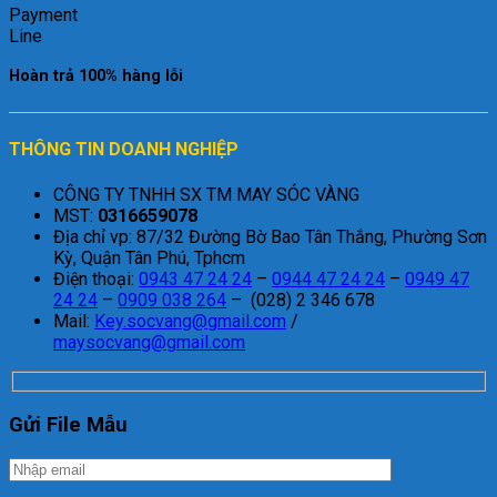
Hoàn trả 100% hàng lỗi
THÔNG TIN DOANH NGHIỆP
CÔNG TY TNHH SX TM MAY SÓC VÀNG
MST:
0316659078
Địa chỉ vp: 87/32 Đường Bờ Bao Tân Thắng, Phường Sơn
Kỳ, Quận Tân Phú, Tphcm
Điện thoại:
0943 47 24 24
–
0944 47 24 24
–
0949 47
24 24
–
0909 038 264
– (028) 2 346 678
Mail:
Key.socvang@gmail.com
/
maysocvang@gmail.com
Gửi File Mẫu