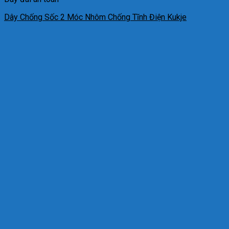
Dây Chống Sốc 2 Móc Nhôm Chống Tĩnh Điện Kukje