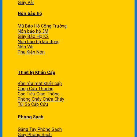
Giày Vải
Nón bảo hộ
Mũ Bảo Hộ Công Trường
Nón bảo hộ 3M
Giày Bảo Hộ K2
Nón bảo hộ lao động
Nón Vải
Phụ Kiện Nón
Thiết Bị Khẩn Cấp
Bồn rửa mắt khẩn cấp
Cáng Cứu Thương
Cọc Tiêu Giao Thông
Phòng Cháy Chữa Cháy
Túi Sơ Cấp Cứu
Phòng Sạch
Găng Tay Phòng Sạch
Giày Phòng Sạch