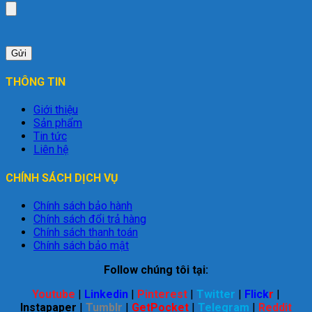
THÔNG TIN
Giới thiệu
Sản phẩm
Tin tức
Liên hệ
CHÍNH SÁCH DỊCH VỤ
Chính sách bảo hành
Chính sách đổi trả hàng
Chính sách thanh toán
Chính sách bảo mật
Follow chúng tôi tại:
Youtube
|
Linkedin
|
Pinterest
|
Twitter
|
Flick
r
|
Instapaper
|
Tumblr
|
GetPocket
|
Telegram
|
Reddit