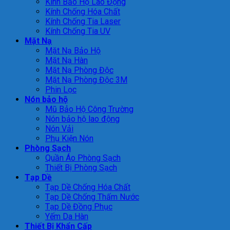
Kính Bảo Hộ Lao Động
Kính Chống Hóa Chất
Kính Chống Tia Laser
Kính Chống Tia UV
Mặt Nạ
Mặt Nạ Bảo Hộ
Mặt Nạ Hàn
Mặt Nạ Phòng Độc
Mặt Nạ Phòng Độc 3M
Phin Lọc
Nón bảo hộ
Mũ Bảo Hộ Công Trường
Nón bảo hộ lao động
Nón Vải
Phụ Kiện Nón
Phòng Sạch
Quần Áo Phòng Sạch
Thiết Bị Phòng Sạch
Tạp Dề
Tạp Dề Chống Hóa Chất
Tạp Dề Chống Thấm Nước
Tạp Dề Đồng Phục
Yếm Da Hàn
Thiết Bị Khẩn Cấp