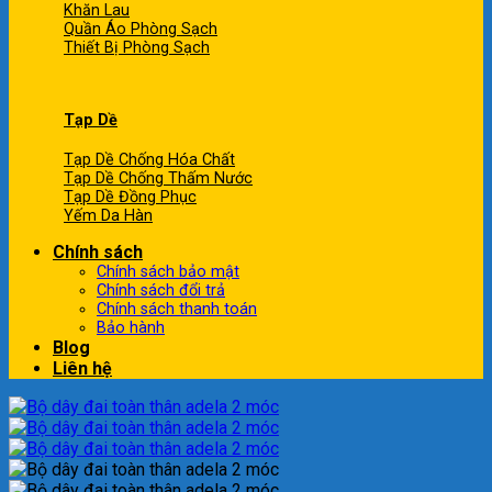
Khăn Lau
Quần Áo Phòng Sạch
Thiết Bị Phòng Sạch
Tạp Dề
Tạp Dề Chống Hóa Chất
Tạp Dề Chống Thấm Nước
Tạp Dề Đồng Phục
Yếm Da Hàn
Chính sách
Chính sách bảo mật
Chính sách đổi trả
Chính sách thanh toán
Bảo hành
Blog
Liên hệ