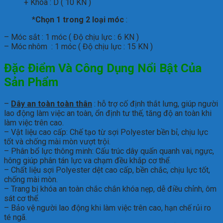
+ Khóa : D ( 10 KN )
*
Chọn 1 trong 2 loại móc
:
– Móc sắt : 1 móc ( Độ chịu lực : 6 KN )
– Móc nhôm : 1 móc ( Độ chịu lực : 15 KN )
Đặc Điểm Và Công Dụng Nổi Bật Của
Sản Phẩm
–
Dây an toàn toàn thân
: hỗ trợ cố định thắt lưng, giúp người
lao động làm việc an toàn, ổn định tư thế, tăng độ an toàn khi
làm việc trên cao.
– Vật liệu cao cấp: Chế tạo từ sợi Polyester bền bỉ, chịu lực
tốt và chống mài mòn vượt trội.
– Phân bổ lực thông minh: Cấu trúc dây quấn quanh vai, ngực,
hông giúp phân tán lực va chạm đều khắp cơ thể.
– Chất liệu sợi Polyester dệt cao cấp, bền chắc, chịu lực tốt,
chống mài mòn.
– Trang bị khóa an toàn chắc chắn khóa nẹp, dễ điều chỉnh, ôm
sát cơ thể.
– Bảo vệ người lao động khi làm việc trên cao, hạn chế rủi ro
té ngã.