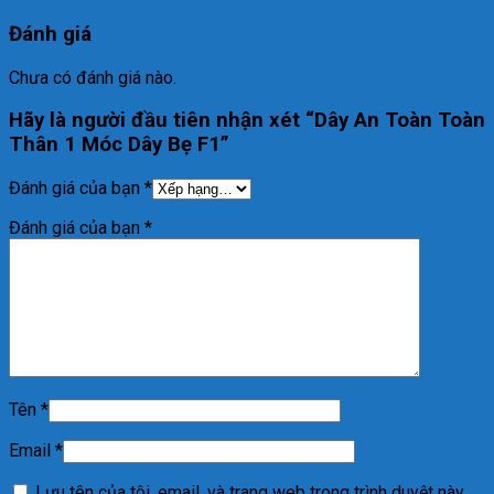
Đánh giá
Chưa có đánh giá nào.
Hãy là người đầu tiên nhận xét “Dây An Toàn Toàn
Thân 1 Móc Dây Bẹ F1”
Đánh giá của bạn
*
Đánh giá của bạn
*
Tên
*
Email
*
Lưu tên của tôi, email, và trang web trong trình duyệt này