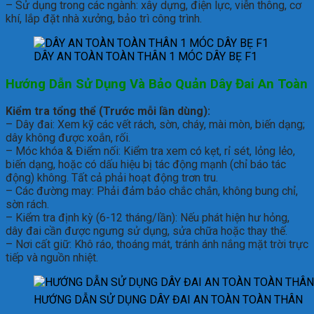
– Sử dụng trong các ngành: xây dựng, điện lực, viễn thông, cơ
khí, lắp đặt nhà xưởng, bảo trì công trình.
DÂY AN TOÀN TOÀN THÂN 1 MÓC DÂY BẸ F1
Hướng Dẫn Sử Dụng Và Bảo Quản D
ây Đai An Toàn
Kiểm tra tổng thể (Trước mỗi lần dùng):
– Dây đai: Xem kỹ các vết rách, sờn, cháy, mài mòn, biến dạng;
dây không được xoắn, rối.
– Móc khóa & Điểm nối: Kiểm tra xem có kẹt, rỉ sét, lỏng lẻo,
biến dạng, hoặc có dấu hiệu bị tác động mạnh (chỉ báo tác
động) không. Tất cả phải hoạt động trơn tru.
– Các đường may: Phải đảm bảo chắc chắn, không bung chỉ,
sờn rách.
– Kiểm tra định kỳ (6-12 tháng/lần): Nếu phát hiện hư hỏng,
dây đai cần được ngưng sử dụng, sửa chữa hoặc thay thế.
– Nơi cất giữ: Khô ráo, thoáng mát, tránh ánh nắng mặt trời trực
tiếp và nguồn nhiệt.
HƯỚNG DẪN SỬ DỤNG DÂY ĐAI AN TOÀN TOÀN THÂN