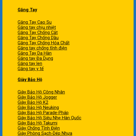
Găng Tay
Găng Tay Cao Su
Găng tay chịu nhiệt
Găng Tay Chống Cắt
Găng Tay Chống Dầu
Găng Tay Chống Hóa Chất
Găng tay chống tĩnh điện
Găng Tay Da Hàn
Găng tay Đa Dụng
Găng tay len
Găng tay y tế
Giày Bảo Hộ
Giày Bảo Hộ Công Nhân
Giày Bảo Hộ Jogger
Giày Bảo Hộ K2
Giày Bảo Hộ Neuking
Giày Bảo Hộ Parade-Pháp
Giày Bảo Hộ Siêu Nhẹ Hàn Quốc
Giày Bảo Hộ Takumi
Giày Chống Tĩnh Điện
Giày Phòng Sạch-Dép Nhựa