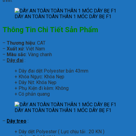
trình.
DÂY AN TOÀN TOÀN THÂN 1 MÓC DÂY BẸ F1
Thông Tin Chi Tiết Sản Phẩm
–
Thương hiệu
: CAT
–
Xuất xứ
: Việt Nam
–
Màu sắc
: Vàng chanh
–
Dây đa
i
:
+ Dây đai dệt Polyester bản 43mm
+ Khóa Ngực: Khóa Nẹp
+ Dây Nịt: Khóa Nẹp
+ Phụ Kiện đi kèm: Không
+ Có phản quang
DÂY AN TOÀN TOÀN THÂN 1 MÓC DÂY BẸ F1
–
Dây treo
:
+ Dây dệt Polyester ( Lực chịu tải : 20 KN )