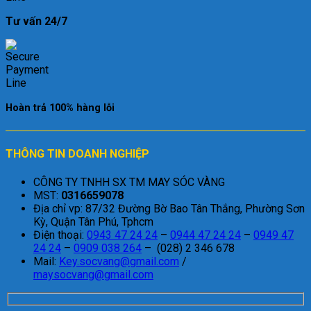
Tư vấn 24/7
Hoàn trả 100% hàng lỗi
THÔNG TIN DOANH NGHIỆP
CÔNG TY TNHH SX TM MAY SÓC VÀNG
MST:
0316659078
Địa chỉ vp: 87/32 Đường Bờ Bao Tân Thắng, Phường Sơn
Kỳ, Quận Tân Phú, Tphcm
Điện thoại:
0943 47 24 24
–
0944 47 24 24
–
0949 47
24 24
–
0909 038 264
– (028) 2 346 678
Mail:
Key.socvang@gmail.com
/
maysocvang@gmail.com