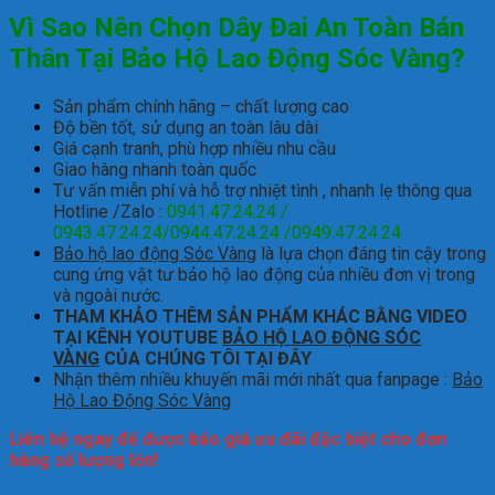
Vì Sao Nên Chọn Dây Đai An Toàn Bán
Thân Tại Bảo Hộ Lao Động Sóc Vàng?
Sản phẩm chính hãng – chất lượng cao
Độ bền tốt, sử dụng an toàn lâu dài
Giá cạnh tranh, phù hợp nhiều nhu cầu
Giao hàng nhanh toàn quốc
Tư vấn miễn phí và hỗ trợ nhiệt tình , nhanh lẹ thông qua
Hotline /Zalo :
0941.47.24.24 /
0943.47.24.24/0944.47.24.24 /0949.47.24.24
Bảo hộ lao động Sóc Vàng
là lựa chọn đáng tin cậy trong
cung ứng vật tư bảo hộ lao động của nhiều đơn vị trong
và ngoài nước.
THAM KHẢO THÊM SẢN PHẨM KHÁC BẰNG VIDEO
TẠI KÊNH YOUTUBE
BẢO HỘ LAO ĐỘNG SÓC
VÀNG
CỦA CHÚNG TÔI TẠI ĐÂY
Nhận thêm nhiều khuyến mãi mới nhất qua fanpage :
Bảo
Hộ Lao Động Sóc Vàng
Liên hệ ngay để được báo giá ưu đãi đặc biệt cho đơn
hàng số lượng lớn!