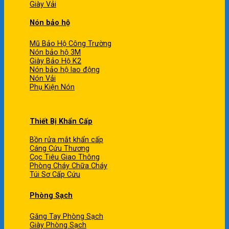
Giày Vải
Nón bảo hộ
Mũ Bảo Hộ Công Trường
Nón bảo hộ 3M
Giày Bảo Hộ K2
Nón bảo hộ lao động
Nón Vải
Phụ Kiện Nón
Thiết Bị Khẩn Cấp
Bồn rửa mắt khẩn cấp
Cáng Cứu Thương
Cọc Tiêu Giao Thông
Phòng Cháy Chữa Cháy
Túi Sơ Cấp Cứu
Phòng Sạch
Găng Tay Phòng Sạch
Giày Phòng Sạch