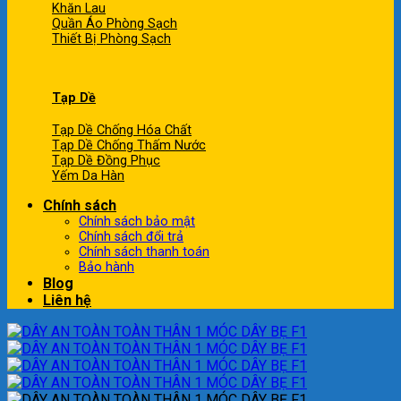
Khăn Lau
Quần Áo Phòng Sạch
Thiết Bị Phòng Sạch
Tạp Dề
Tạp Dề Chống Hóa Chất
Tạp Dề Chống Thấm Nước
Tạp Dề Đồng Phục
Yếm Da Hàn
Chính sách
Chính sách bảo mật
Chính sách đổi trả
Chính sách thanh toán
Bảo hành
Blog
Liên hệ