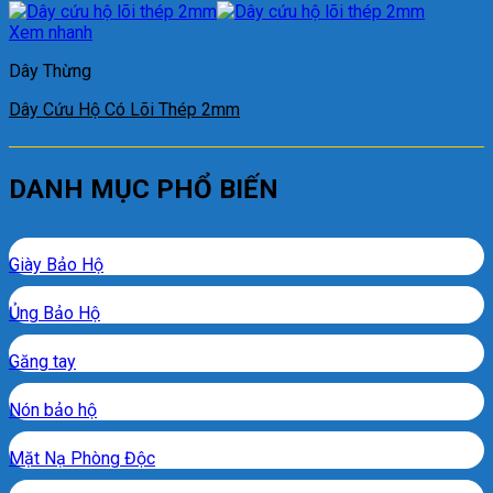
Xem nhanh
Dây Thừng
Dây Cứu Hộ Có Lõi Thép 2mm
DANH MỤC PHỔ BIẾN
Giày Bảo Hộ
Ủng Bảo Hộ
Găng tay
Nón bảo hộ
Mặt Nạ Phòng Độc