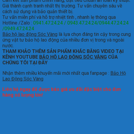
Cam kết sản phẩm chính hãng, đạt tiêu chuẩn an toàn kỹ thuật.
Giá thành cạnh tranh nhất thị trường.
Tư vấn chuyên sâu về
cách sử dụng và bảo quản thiết bị.
Tư vấn miễn phí và hỗ trợ nhiệt tình , nhanh lẹ thông qua
Hotline /Zalo :
0941.47.24.24 / 0943.47.24.24/0944.47.24.24
/0949.47.24.24
Bảo hộ lao động Sóc Vàng
là lựa chọn đáng tin cậy trong cung
ứng vật tư bảo hộ lao động của nhiều đơn vị trong và ngoài
nước.
THAM KHẢO THÊM SẢN PHẨM KHÁC BẰNG VIDEO TẠI
KÊNH YOUTUBE
BẢO HỘ LAO ĐỘNG SÓC VÀNG
CỦA
CHÚNG TÔI TẠI ĐÂY
Nhận thêm nhiều khuyến mãi mới nhất qua fanpage :
Bảo Hộ
Lao Động Sóc Vàng
Liên hệ ngay để được báo giá ưu đãi đặc biệt cho đơn
hàng số lượng lớn!