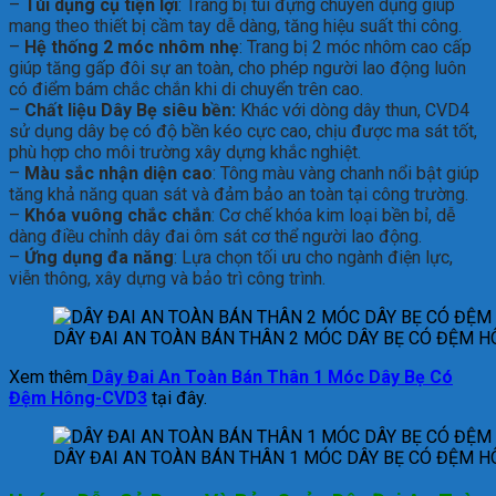
–
Túi dụng cụ tiện lợi
: Trang bị túi đựng chuyên dụng giúp
mang theo thiết bị cầm tay dễ dàng, tăng hiệu suất thi công.
–
Hệ thống 2 móc nhôm nhẹ
: Trang bị 2 móc nhôm cao cấp
giúp tăng gấp đôi sự an toàn, cho phép người lao động luôn
có điểm bám chắc chắn khi di chuyển trên cao.
–
Chất liệu Dây Bẹ siêu bền:
Khác với dòng dây thun, CVD4
sử dụng dây bẹ có độ bền kéo cực cao, chịu được ma sát tốt,
phù hợp cho môi trường xây dựng khắc nghiệt.
–
Màu sắc nhận diện cao
: Tông màu vàng chanh nổi bật giúp
tăng khả năng quan sát và đảm bảo an toàn tại công trường.
–
Khóa vuông chắc chắn
: Cơ chế khóa kim loại bền bỉ, dễ
dàng điều chỉnh dây đai ôm sát cơ thể người lao động.
–
Ứng dụng đa năng
: Lựa chọn tối ưu cho ngành điện lực,
viễn thông, xây dựng và bảo trì công trình.
DÂY ĐAI AN TOÀN BÁN THÂN 2 MÓC DÂY BẸ CÓ ĐỆM 
Xem thêm
Dây Đai An Toàn Bán Thân 1 Móc Dây Bẹ Có
Đệm Hông-CVD3
tại đây.
DÂY ĐAI AN TOÀN BÁN THÂN 1 MÓC DÂY BẸ CÓ ĐỆM 