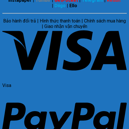
Instapaper
|
Tumblr
|
GetPocket
|
Telegram
|
Reddit
|
Diigo
|
Ello
Bảo hành đổi trả | Hình thức thanh toán | Chính sách mua hàng
| Giao nhận vận chuyển
Visa