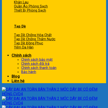
Khăn Lau
Quần Áo Phòng Sạch
Thiết Bị Phòng Sạch
Tạp Dề
Tạp Dề Chống Hóa Chất
Tạp Dề Chống Thấm Nước
Tạp Dề Đồng Phục
Yếm Da Hàn
Chính sách
Chính sách bảo mật
Chính sách đổi trả
Chính sách thanh toán
Bảo hành
Blog
Liên hệ