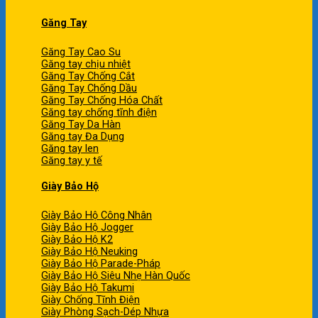
Găng Tay
Găng Tay Cao Su
Găng tay chịu nhiệt
Găng Tay Chống Cắt
Găng Tay Chống Dầu
Găng Tay Chống Hóa Chất
Găng tay chống tĩnh điện
Găng Tay Da Hàn
Găng tay Đa Dụng
Găng tay len
Găng tay y tế
Giày Bảo Hộ
Giày Bảo Hộ Công Nhân
Giày Bảo Hộ Jogger
Giày Bảo Hộ K2
Giày Bảo Hộ Neuking
Giày Bảo Hộ Parade-Pháp
Giày Bảo Hộ Siêu Nhẹ Hàn Quốc
Giày Bảo Hộ Takumi
Giày Chống Tĩnh Điện
Giày Phòng Sạch-Dép Nhựa