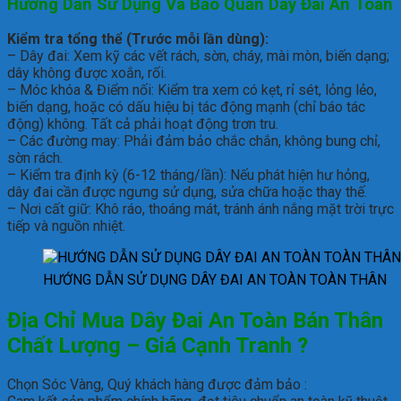
Hướng Dẫn Sử Dụng Và Bảo Quản D
ây Đai An Toàn
Kiểm tra tổng thể (Trước mỗi lần dùng):
– Dây đai: Xem kỹ các vết rách, sờn, cháy, mài mòn, biến dạng;
dây không được xoắn, rối.
– Móc khóa & Điểm nối: Kiểm tra xem có kẹt, rỉ sét, lỏng lẻo,
biến dạng, hoặc có dấu hiệu bị tác động mạnh (chỉ báo tác
động) không. Tất cả phải hoạt động trơn tru.
– Các đường may: Phải đảm bảo chắc chắn, không bung chỉ,
sờn rách.
– Kiểm tra định kỳ (6-12 tháng/lần): Nếu phát hiện hư hỏng,
dây đai cần được ngưng sử dụng, sửa chữa hoặc thay thế.
– Nơi cất giữ: Khô ráo, thoáng mát, tránh ánh nắng mặt trời trực
tiếp và nguồn nhiệt.
HƯỚNG DẪN SỬ DỤNG DÂY ĐAI AN TOÀN TOÀN THÂN
Địa Chỉ Mua Dây Đai An Toàn Bán Thân
Chất Lượng – Giá Cạnh Tranh ?
Chọn Sóc Vàng, Quý khách hàng được đảm bảo :