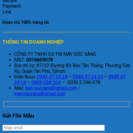
Hoàn trả 100% hàng lỗi
THÔNG TIN DOANH NGHIỆP
CÔNG TY TNHH SX TM MAY SÓC VÀNG
MST:
0316659078
Địa chỉ vp: 87/32 Đường Bờ Bao Tân Thắng, Phường Sơn
Kỳ, Quận Tân Phú, Tphcm
Điện thoại:
0943 47 24 24
–
0944 47 24 24
–
0949 47
24 24
–
0909 038 264
– (028) 2 346 678
Mail:
Key.socvang@gmail.com
/
maysocvang@gmail.com
Gửi File Mẫu