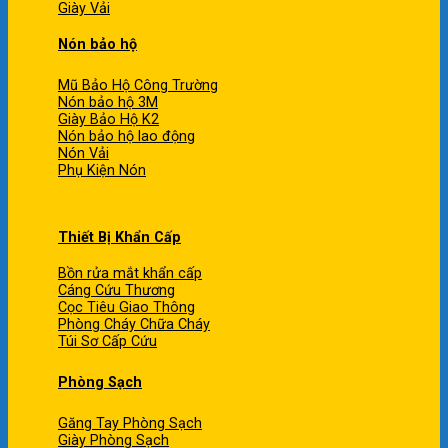
Giày Vải
Nón bảo hộ
Mũ Bảo Hộ Công Trường
Nón bảo hộ 3M
Giày Bảo Hộ K2
Nón bảo hộ lao động
Nón Vải
Phụ Kiện Nón
Thiết Bị Khẩn Cấp
Bồn rửa mắt khẩn cấp
Cáng Cứu Thương
Cọc Tiêu Giao Thông
Phòng Cháy Chữa Cháy
Túi Sơ Cấp Cứu
Phòng Sạch
Găng Tay Phòng Sạch
Giày Phòng Sạch