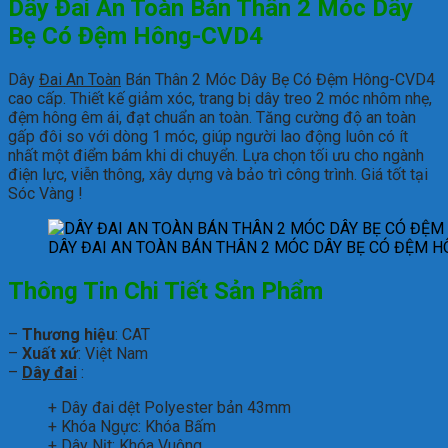
Dây Đai An Toàn Bán Thân 2 Móc Dây
Bẹ Có Đệm Hông-CVD4
Dây
Đai An Toàn
Bán Thân 2 Móc Dây Bẹ Có Đệm Hông-CVD4
cao cấp. Thiết kế giảm xóc, trang bị dây treo 2 móc nhôm nhẹ,
đệm hông êm ái, đạt chuẩn an toàn. Tăng cường độ an toàn
gấp đôi so với dòng 1 móc, giúp người lao động luôn có ít
nhất một điểm bám khi di chuyển. Lựa chọn tối ưu cho ngành
điện lực, viễn thông, xây dựng và bảo trì công trình. Giá tốt tại
Sóc Vàng !
DÂY ĐAI AN TOÀN BÁN THÂN 2 MÓC DÂY BẸ CÓ ĐỆM 
Thông Tin Chi Tiết Sản Phẩm
–
Thương hiệu
: CAT
–
Xuất xứ
: Việt Nam
–
Dây đai
:
+ Dây đai dệt Polyester bản 43mm
+ Khóa Ngực: Khóa Bấm
+ Dây Nịt: Khóa Vuông