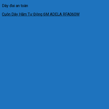
Dây đai an toàn
Cuộn Dây Hãm Tự Động 6M ADELA RFA060W