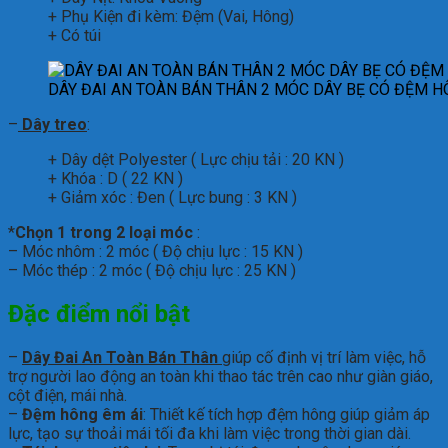
+ Phụ Kiện đi kèm: Đệm (Vai, Hông)
+ Có túi
DÂY ĐAI AN TOÀN BÁN THÂN 2 MÓC DÂY BẸ CÓ ĐỆM 
–
Dây treo
:
+ Dây dệt Polyester ( Lực chịu tải : 20 KN )
+ Khóa : D ( 22 KN )
+ Giảm xóc : Đen ( Lực bung : 3 KN )
*
Chọn 1 trong 2 loại móc
:
– Móc nhôm : 2 móc ( Độ chịu lực : 15 KN )
– Móc thép : 2 móc ( Độ chịu lực : 25 KN )
Đặc điểm nổi bật
–
Dây Đai An Toàn Bán Thân
giúp cố định vị trí làm việc, hỗ
trợ người lao động an toàn khi thao tác trên cao như giàn giáo,
cột điện, mái nhà.
–
Đệm hông êm ái
: Thiết kế tích hợp đệm hông giúp giảm áp
lực, tạo sự thoải mái tối đa khi làm việc trong thời gian dài.