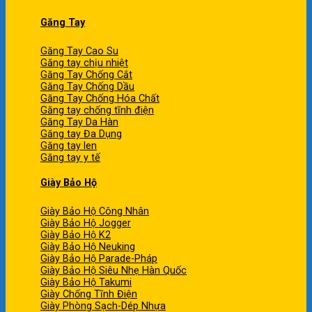
Găng Tay
Găng Tay Cao Su
Găng tay chịu nhiệt
Găng Tay Chống Cắt
Găng Tay Chống Dầu
Găng Tay Chống Hóa Chất
Găng tay chống tĩnh điện
Găng Tay Da Hàn
Găng tay Đa Dụng
Găng tay len
Găng tay y tế
Giày Bảo Hộ
Giày Bảo Hộ Công Nhân
Giày Bảo Hộ Jogger
Giày Bảo Hộ K2
Giày Bảo Hộ Neuking
Giày Bảo Hộ Parade-Pháp
Giày Bảo Hộ Siêu Nhẹ Hàn Quốc
Giày Bảo Hộ Takumi
Giày Chống Tĩnh Điện
Giày Phòng Sạch-Dép Nhựa