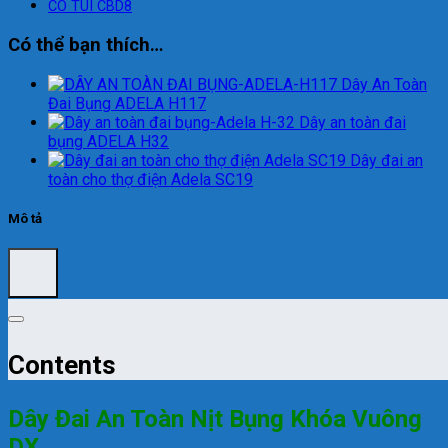
Có thể bạn thích…
Dây An Toàn
Đai Bụng ADELA H117
Dây an toàn đai
bụng ADELA H32
Dây đai an
toàn cho thợ điện Adela SC19
Mô tả
Contents
Dây Đai An Toàn Nịt Bụng Khóa Vuông
DX