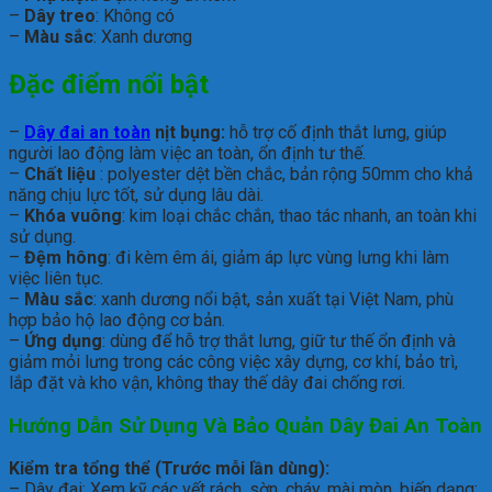
–
Dây treo
: Không có
–
Màu sắc
: Xanh dương
Đặc điểm nổi bật
–
Dây đai an toàn
nịt bụng:
hỗ trợ cố định thắt lưng, giúp
người lao động làm việc an toàn, ổn định tư thế.
–
Chất liệu
: polyester dệt bền chắc, bản rộng 50mm cho khả
năng chịu lực tốt, sử dụng lâu dài.
–
Khóa vuông
: kim loại chắc chắn, thao tác nhanh, an toàn khi
sử dụng.
–
Đệm hông
: đi kèm êm ái, giảm áp lực vùng lưng khi làm
việc liên tục.
–
Màu sắc
: xanh dương nổi bật, sản xuất tại Việt Nam, phù
hợp bảo hộ lao động cơ bản.
–
Ứng dụng
: dùng để hỗ trợ thắt lưng, giữ tư thế ổn định và
giảm mỏi lưng trong các công việc xây dựng, cơ khí, bảo trì,
lắp đặt và kho vận, không thay thế dây đai chống rơi.
Hướng Dẫn Sử Dụng Và Bảo Quản D
ây Đai An Toàn
Kiểm tra tổng thể (Trước mỗi lần dùng):
– Dây đai: Xem kỹ các vết rách, sờn, cháy, mài mòn, biến dạng;