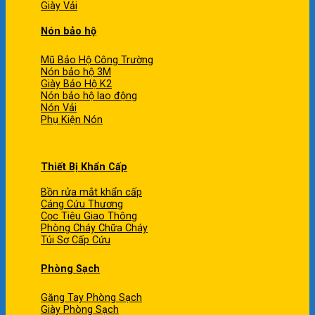
Giày Vải
Nón bảo hộ
Mũ Bảo Hộ Công Trường
Nón bảo hộ 3M
Giày Bảo Hộ K2
Nón bảo hộ lao động
Nón Vải
Phụ Kiện Nón
Thiết Bị Khẩn Cấp
Bồn rửa mắt khẩn cấp
Cáng Cứu Thương
Cọc Tiêu Giao Thông
Phòng Cháy Chữa Cháy
Túi Sơ Cấp Cứu
Phòng Sạch
Găng Tay Phòng Sạch
Giày Phòng Sạch