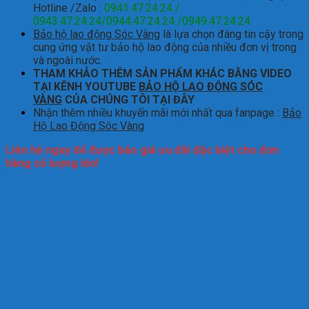
Hotline /Zalo :
0941.47.24.24 /
0943.47.24.24/0944.47.24.24 /0949.47.24.24
Bảo hộ lao động Sóc Vàng
là lựa chọn đáng tin cậy trong
cung ứng vật tư bảo hộ lao động của nhiều đơn vị trong
và ngoài nước.
THAM KHẢO THÊM SẢN PHẨM KHÁC BẰNG VIDEO
TẠI KÊNH YOUTUBE
BẢO HỘ LAO ĐỘNG SÓC
VÀNG
CỦA CHÚNG TÔI TẠI ĐÂY
Nhận thêm nhiều khuyến mãi mới nhất qua fanpage :
Bảo
Hộ Lao Động Sóc Vàng
Liên hệ ngay để được báo giá ưu đãi đặc biệt cho đơn
hàng số lượng lớn!