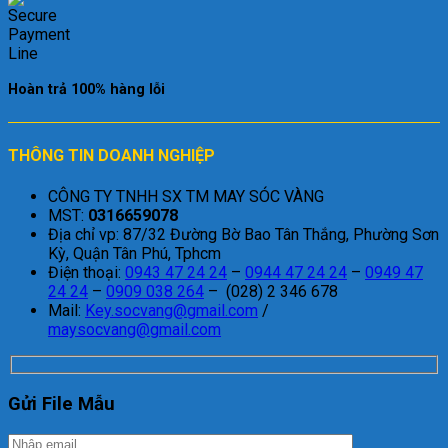
Hoàn trả 100% hàng lỗi
THÔNG TIN DOANH NGHIỆP
CÔNG TY TNHH SX TM MAY SÓC VÀNG
MST:
0316659078
Địa chỉ vp: 87/32 Đường Bờ Bao Tân Thắng, Phường Sơn
Kỳ, Quận Tân Phú, Tphcm
Điện thoại:
0943 47 24 24
–
0944 47 24 24
–
0949 47
24 24
–
0909 038 264
– (028) 2 346 678
Mail:
Key.socvang@gmail.com
/
maysocvang@gmail.com
Gửi File Mẫu