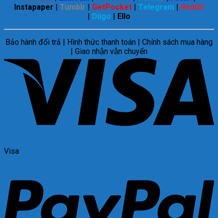
Instapaper
|
Tumblr
|
GetPocket
|
Telegram
|
Reddit
|
Diigo
|
Ello
Bảo hành đổi trả | Hình thức thanh toán | Chính sách mua hàng
| Giao nhận vận chuyển
Visa