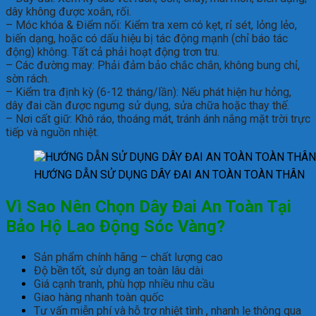
dây không được xoắn, rối.
– Móc khóa & Điểm nối: Kiểm tra xem có kẹt, rỉ sét, lỏng lẻo,
biến dạng, hoặc có dấu hiệu bị tác động mạnh (chỉ báo tác
động) không. Tất cả phải hoạt động trơn tru.
– Các đường may: Phải đảm bảo chắc chắn, không bung chỉ,
sờn rách.
– Kiểm tra định kỳ (6-12 tháng/lần): Nếu phát hiện hư hỏng,
dây đai cần được ngưng sử dụng, sửa chữa hoặc thay thế.
– Nơi cất giữ: Khô ráo, thoáng mát, tránh ánh nắng mặt trời trực
tiếp và nguồn nhiệt.
HƯỚNG DẪN SỬ DỤNG DÂY ĐAI AN TOÀN TOÀN THÂN
Vì Sao Nên Chọn Dây Đai An Toàn Tại
Bảo Hộ Lao Động Sóc Vàng?
Sản phẩm chính hãng – chất lượng cao
Độ bền tốt, sử dụng an toàn lâu dài
Giá cạnh tranh, phù hợp nhiều nhu cầu
Giao hàng nhanh toàn quốc
Tư vấn miễn phí và hỗ trợ nhiệt tình , nhanh lẹ thông qua