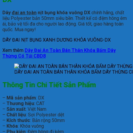
Dây
đai an toàn
nịt bụng khóa vuông DX
chính hãng, chất
liệu Polyester bản 50mm siêu bền. Thiết kế có đệm hông êm
ái, bảo vệ tối đa cho người lao động. Giá tốt, giao hàng toàn
quốc. Mua ngay!
DÂY ĐAI NỊT BỤNG XANH DƯƠNG KHÓA VUÔNG-DX
Xem thêm
Dây Đai An Toàn Bán Thân Khóa Bấm Dây
Thừng Có Túi CBD8
DÂY ĐAI AN TOÀN BÁN THÂN KHÓA BẤM DÂY THỪNG C
Thông Tin Chi Tiết Sản Phẩm
–
Mã sản phẩm
: DX
–
Thương hiệu
: CAT
–
Sản xuất
: Việt Nam
–
Chất liệu
: Sợi Polyester dệt
–
Kích thước
: Bản rộng 50mm
–
Khóa
: Khóa vuông
–
Phụ kiện
: Đệm hông đi kèm