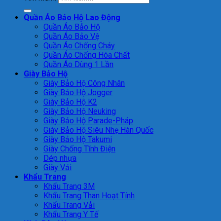
Quần Áo Bảo Hộ Lao Động
Quần Áo Bảo Hộ
Quần Áo Bảo Vệ
Quần Áo Chống Cháy
Quần Áo Chống Hóa Chất
Quần Áo Dùng 1 Lần
Giày Bảo Hộ
Giày Bảo Hộ Công Nhân
Giày Bảo Hộ Jogger
Giày Bảo Hộ K2
Giày Bảo Hộ Neuking
Giày Bảo Hộ Parade-Pháp
Giày Bảo Hộ Siêu Nhẹ Hàn Quốc
Giày Bảo Hộ Takumi
Giày Chống Tĩnh Điện
Dép nhựa
Giày Vải
Khẩu Trang
Khẩu Trang 3M
Khẩu Trang Than Hoạt Tính
Khẩu Trang Vải
Khẩu Trang Y Tế