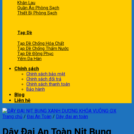
Khăn Lau
Quần Áo Phòng Sạch
Thiết Bị Phòng Sạch
Tạp Dề
Tạp Dề Chống Hóa Chất
Tạp Dề Chống Thấm Nước
Tạp Dề Đồng Phục
Yếm Da Hàn
Chính sách
Chính sách bảo mật
Chính sách đổi trả
Chính sách thanh toán
Bảo hành
Blog
Liên hệ
Trang chủ
/
Đai An Toàn
/
Dây đai an toàn
Dây Đai An Toàn Nịt Bụng