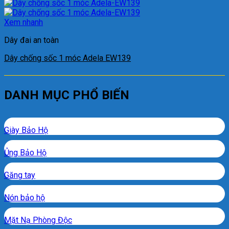
Xem nhanh
Dây đai an toàn
Dây chống sốc 1 móc Adela EW139
DANH MỤC PHỔ BIẾN
Giày Bảo Hộ
Ủng Bảo Hộ
Găng tay
Nón bảo hộ
Mặt Nạ Phòng Độc