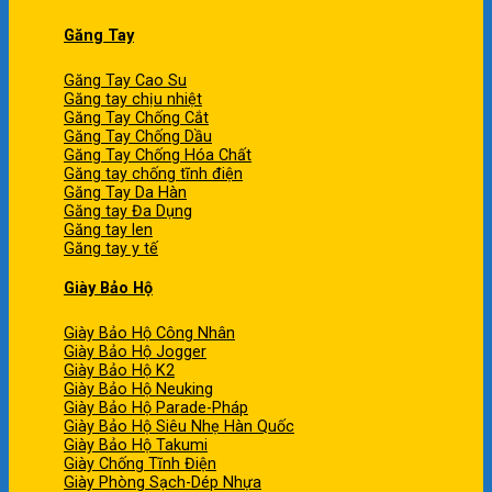
Găng Tay
Găng Tay Cao Su
Găng tay chịu nhiệt
Găng Tay Chống Cắt
Găng Tay Chống Dầu
Găng Tay Chống Hóa Chất
Găng tay chống tĩnh điện
Găng Tay Da Hàn
Găng tay Đa Dụng
Găng tay len
Găng tay y tế
Giày Bảo Hộ
Giày Bảo Hộ Công Nhân
Giày Bảo Hộ Jogger
Giày Bảo Hộ K2
Giày Bảo Hộ Neuking
Giày Bảo Hộ Parade-Pháp
Giày Bảo Hộ Siêu Nhẹ Hàn Quốc
Giày Bảo Hộ Takumi
Giày Chống Tĩnh Điện
Giày Phòng Sạch-Dép Nhựa