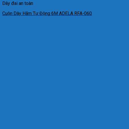
Dây đai an toàn
Cuộn Dây Hãm Tự Động 6M ADELA RFA-060