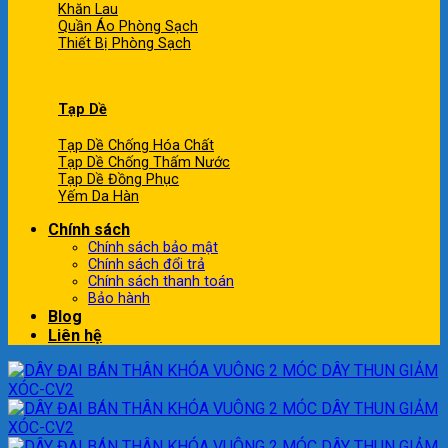
Khăn Lau
Quần Áo Phòng Sạch
Thiết Bị Phòng Sạch
Tạp Dề
Tạp Dề Chống Hóa Chất
Tạp Dề Chống Thấm Nước
Tạp Dề Đồng Phục
Yếm Da Hàn
Chính sách
Chính sách bảo mật
Chính sách đổi trả
Chính sách thanh toán
Bảo hành
Blog
Liên hệ