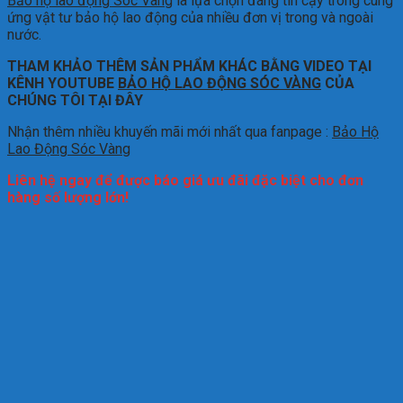
Bảo hộ lao động Sóc Vàng
là lựa chọn đáng tin cậy trong cung
ứng vật tư bảo hộ lao động của nhiều đơn vị trong và ngoài
nước.
THAM KHẢO THÊM SẢN PHẨM KHÁC BẰNG VIDEO TẠI
KÊNH YOUTUBE
BẢO HỘ LAO ĐỘNG SÓC VÀNG
CỦA
CHÚNG TÔI TẠI ĐÂY
Nhận thêm nhiều khuyến mãi mới nhất qua fanpage :
Bảo Hộ
Lao Động Sóc Vàng
Liên hệ ngay để được báo giá ưu đãi đặc biệt cho đơn
hàng số lượng lớn!