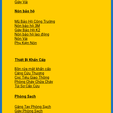
Giày Vải
Nón bảo hộ
Mũ Bảo Hộ Công Trường
Nón bảo hộ 3M
Giày Bảo Hộ K2
Nón bảo hộ lao động
Nón Vải
Phụ Kiện Nón
Thiết Bị Khẩn Cấp
Bồn rửa mắt khẩn cấp
Cáng Cứu Thương
Cọc Tiêu Giao Thông
Phòng Cháy Chữa Cháy
Túi Sơ Cấp Cứu
Phòng Sạch
Găng Tay Phòng Sạch
Giày Phòng Sạch