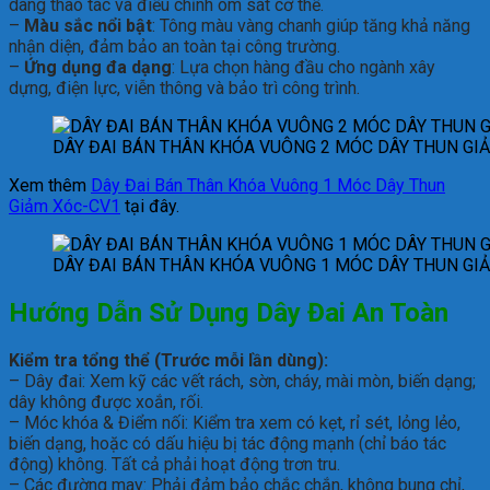
dàng thao tác và điều chỉnh ôm sát cơ thể.
–
Màu sắc nổi bật
: Tông màu vàng chanh giúp tăng khả năng
nhận diện, đảm bảo an toàn tại công trường.
–
Ứng dụng đa dạng
: Lựa chọn hàng đầu cho ngành xây
dựng, điện lực, viễn thông và bảo trì công trình.
DÂY ĐAI BÁN THÂN KHÓA VUÔNG 2 MÓC DÂY THUN GI
Xem thêm
Dây Đai Bán Thân Khóa Vuông 1 Móc Dây Thun
Giảm Xóc-CV1
tại đây.
DÂY ĐAI BÁN THÂN KHÓA VUÔNG 1 MÓC DÂY THUN GI
Hướng Dẫn Sử Dụng D
ây Đai An Toàn
Kiểm tra tổng thể (Trước mỗi lần dùng):
– Dây đai: Xem kỹ các vết rách, sờn, cháy, mài mòn, biến dạng;
dây không được xoắn, rối.
– Móc khóa & Điểm nối: Kiểm tra xem có kẹt, rỉ sét, lỏng lẻo,
biến dạng, hoặc có dấu hiệu bị tác động mạnh (chỉ báo tác
động) không. Tất cả phải hoạt động trơn tru.
– Các đường may: Phải đảm bảo chắc chắn, không bung chỉ,