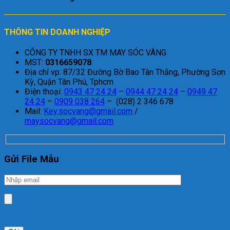
THÔNG TIN DOANH NGHIỆP
CÔNG TY TNHH SX TM MAY SÓC VÀNG
MST:
0316659078
Địa chỉ vp: 87/32 Đường Bờ Bao Tân Thắng, Phường Sơn
Kỳ, Quận Tân Phú, Tphcm
Điện thoại:
0943 47 24 24
–
0944 47 24 24
–
0949 47
24 24
–
0909 038 264
– (028) 2 346 678
Mail:
Key.socvang@gmail.com
/
maysocvang@gmail.com
Gửi File Mẫu