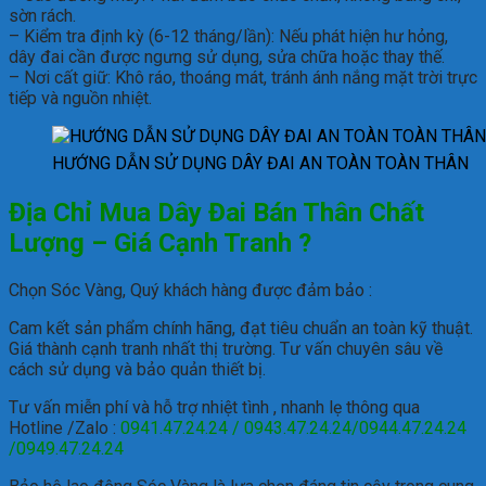
sờn rách.
– Kiểm tra định kỳ (6-12 tháng/lần): Nếu phát hiện hư hỏng,
dây đai cần được ngưng sử dụng, sửa chữa hoặc thay thế.
– Nơi cất giữ: Khô ráo, thoáng mát, tránh ánh nắng mặt trời trực
tiếp và nguồn nhiệt.
HƯỚNG DẪN SỬ DỤNG DÂY ĐAI AN TOÀN TOÀN THÂN
Địa Chỉ Mua Dây Đai Bán Thân Chất
Lượng – Giá Cạnh Tranh ?
Chọn Sóc Vàng, Quý khách hàng được đảm bảo :
Cam kết sản phẩm chính hãng, đạt tiêu chuẩn an toàn kỹ thuật.
Giá thành cạnh tranh nhất thị trường.
Tư vấn chuyên sâu về
cách sử dụng và bảo quản thiết bị.
Tư vấn miễn phí và hỗ trợ nhiệt tình , nhanh lẹ thông qua
Hotline /Zalo :
0941.47.24.24 / 0943.47.24.24/0944.47.24.24
/0949.47.24.24