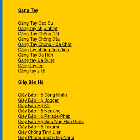
Găng Tay
Găng Tay Cao Su
Găng tay chịu nhiệt
Găng Tay Chống Cắt
Găng Tay Chống Dầu
Găng Tay Chống Hóa Chất
Găng tay chống tĩnh điện
Găng Tay Da Hàn
Găng tay Đa Dụng
Găng tay len
Găng tay y tế
Giày Bảo Hộ
Giày Bảo Hộ Công Nhân
Giày Bảo Hộ Jogger
Giày Bảo Hộ K2
Giày Bảo Hộ Neuking
Giày Bảo Hộ Parade-Pháp
Giày Bảo Hộ Siêu Nhẹ Hàn Quốc
Giày Bảo Hộ Takumi
Giày Chống Tĩnh Điện
Giày Phòng Sạch-Dép Nhựa