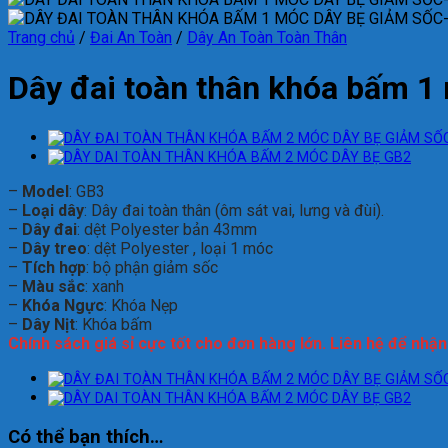
Trang chủ
/
Đai An Toàn
/
Dây An Toàn Toàn Thân
Dây đai toàn thân khóa bấm 1
–
Model
: GB3
–
Loại dây
: Dây đai toàn thân (ôm sát vai, lưng và đùi).
–
Dây đai
: dệt Polyester bản 43mm
–
Dây treo
: dệt Polyester , loại 1 móc
–
Tích hợp
: bộ phận giảm sốc
–
Màu sắc
: xanh
–
Khóa Ngực
: Khóa Nẹp
–
Dây Nịt
: Khóa bấm
Chính sách giá sỉ cực tốt cho đơn hàng lớn. Liên hệ để nhậ
Có thể bạn thích…