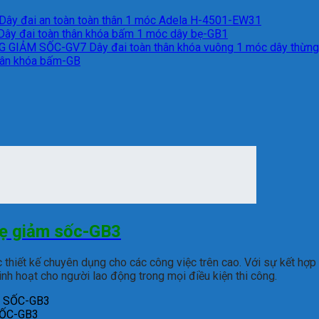
Dây đai an toàn toàn thân 1 móc Adela H-4501-EW31
Dây đai toàn thân khóa bấm 1 móc dây bẹ-GB1
Dây đai toàn thân khóa vuông 1 móc dây thừn
thân khóa bấm-GB
bẹ giảm sốc-GB3
 thiết kế chuyên dụng cho các công việc trên cao. Với sự kết h
nh hoạt cho người lao động trong mọi điều kiện thi công.
SỐC-GB3