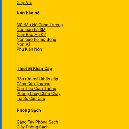
Giày Vải
Nón bảo hộ
Mũ Bảo Hộ Công Trường
Nón bảo hộ 3M
Giày Bảo Hộ K2
Nón bảo hộ lao động
Nón Vải
Phụ Kiện Nón
Thiết Bị Khẩn Cấp
Bồn rửa mắt khẩn cấp
Cáng Cứu Thương
Cọc Tiêu Giao Thông
Phòng Cháy Chữa Cháy
Túi Sơ Cấp Cứu
Phòng Sạch
Găng Tay Phòng Sạch
Giày Phòng Sạch