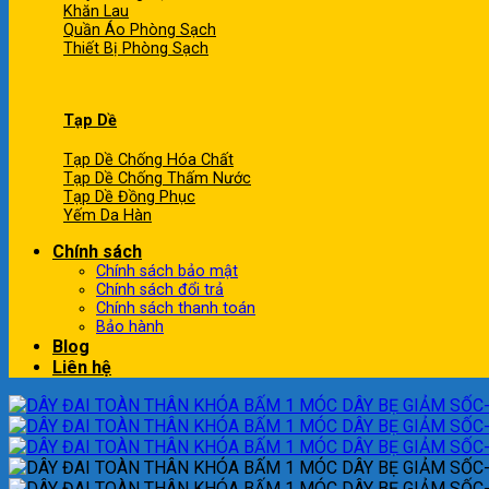
Khăn Lau
Quần Áo Phòng Sạch
Thiết Bị Phòng Sạch
Tạp Dề
Tạp Dề Chống Hóa Chất
Tạp Dề Chống Thấm Nước
Tạp Dề Đồng Phục
Yếm Da Hàn
Chính sách
Chính sách bảo mật
Chính sách đổi trả
Chính sách thanh toán
Bảo hành
Blog
Liên hệ