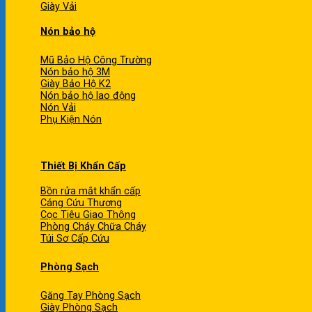
Giày Vải
Nón bảo hộ
Mũ Bảo Hộ Công Trường
Nón bảo hộ 3M
Giày Bảo Hộ K2
Nón bảo hộ lao động
Nón Vải
Phụ Kiện Nón
Thiết Bị Khẩn Cấp
Bồn rửa mắt khẩn cấp
Cáng Cứu Thương
Cọc Tiêu Giao Thông
Phòng Cháy Chữa Cháy
Túi Sơ Cấp Cứu
Phòng Sạch
Găng Tay Phòng Sạch
Giày Phòng Sạch