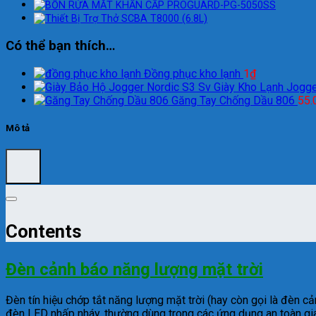
Có thể bạn thích…
Đồng phục kho lạnh
1
₫
Giày Kho Lạnh Jogge
Găng Tay Chống Dầu 806
55.
Mô tả
Contents
Đèn cảnh báo năng lượng mặt trời
Đ
èn tín hi
ệu chớp tắt n
ăng lư
ợng mặt trời (hay c
òn g
ọi l
à
đ
èn c
ả
đ
èn LED nh
ấp nh
áy, th
ư
ờng d
ùng trong các
ứng dụng an to
àn gi