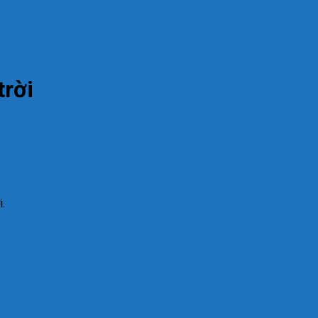
trời
i.