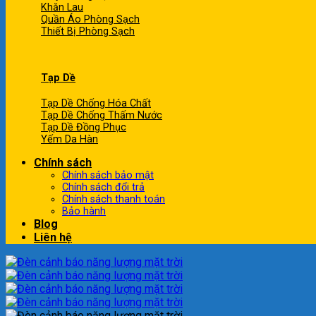
Khăn Lau
Quần Áo Phòng Sạch
Thiết Bị Phòng Sạch
Tạp Dề
Tạp Dề Chống Hóa Chất
Tạp Dề Chống Thấm Nước
Tạp Dề Đồng Phục
Yếm Da Hàn
Chính sách
Chính sách bảo mật
Chính sách đổi trả
Chính sách thanh toán
Bảo hành
Blog
Liên hệ