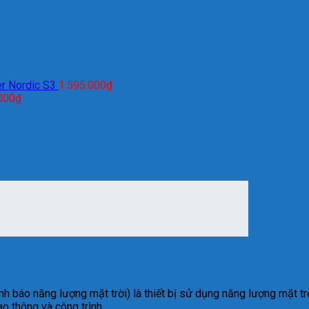
r Nordic S3
1.595.000
₫
000
₫
nh b
áo n
ăng lư
ợng mặt trời) l
à thi
ết bị sử dụng n
ăng lư
ợng mặt tr
ao thông và công trình.