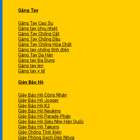
Găng Tay
Găng Tay Cao Su
Găng tay chịu nhiệt
Găng Tay Chống Cắt
Găng Tay Chống Dầu
Găng Tay Chống Hóa Chất
Găng tay chống tĩnh điện
Găng Tay Da Hàn
Găng tay Đa Dụng
Găng tay len
Găng tay y tế
Giày Bảo Hộ
Giày Bảo Hộ Công Nhân
Giày Bảo Hộ Jogger
Giày Bảo Hộ K2
Giày Bảo Hộ Neuking
Giày Bảo Hộ Parade-Pháp
Giày Bảo Hộ Siêu Nhẹ Hàn Quốc
Giày Bảo Hộ Takumi
Giày Chống Tĩnh Điện
Giày Phòng Sạch-Dép Nhựa