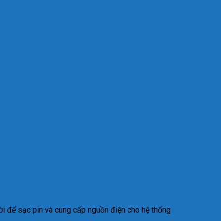
ời
đ
ể sạc pin v
à cung c
ấp nguồn
đi
ện cho hệ thống