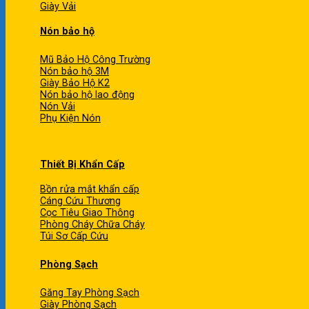
Giày Vải
Nón bảo hộ
Mũ Bảo Hộ Công Trường
Nón bảo hộ 3M
Giày Bảo Hộ K2
Nón bảo hộ lao động
Nón Vải
Phụ Kiện Nón
Thiết Bị Khẩn Cấp
Bồn rửa mắt khẩn cấp
Cáng Cứu Thương
Cọc Tiêu Giao Thông
Phòng Cháy Chữa Cháy
Túi Sơ Cấp Cứu
Phòng Sạch
Găng Tay Phòng Sạch
Giày Phòng Sạch