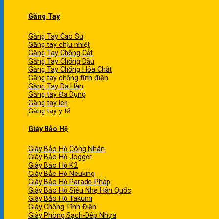
Găng Tay
Găng Tay Cao Su
Găng tay chịu nhiệt
Găng Tay Chống Cắt
Găng Tay Chống Dầu
Găng Tay Chống Hóa Chất
Găng tay chống tĩnh điện
Găng Tay Da Hàn
Găng tay Đa Dụng
Găng tay len
Găng tay y tế
Giày Bảo Hộ
Giày Bảo Hộ Công Nhân
Giày Bảo Hộ Jogger
Giày Bảo Hộ K2
Giày Bảo Hộ Neuking
Giày Bảo Hộ Parade-Pháp
Giày Bảo Hộ Siêu Nhẹ Hàn Quốc
Giày Bảo Hộ Takumi
Giày Chống Tĩnh Điện
Giày Phòng Sạch-Dép Nhựa