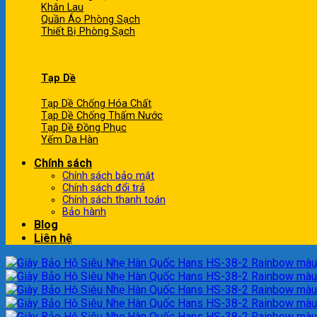
Khăn Lau
Quần Áo Phòng Sạch
Thiết Bị Phòng Sạch
Tạp Dề
Tạp Dề Chống Hóa Chất
Tạp Dề Chống Thấm Nước
Tạp Dề Đồng Phục
Yếm Da Hàn
Chính sách
Chính sách bảo mật
Chính sách đổi trả
Chính sách thanh toán
Bảo hành
Blog
Liên hệ