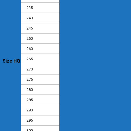
235
240
245
250
260
265
Size HQ
270
275
280
285
290
295
300