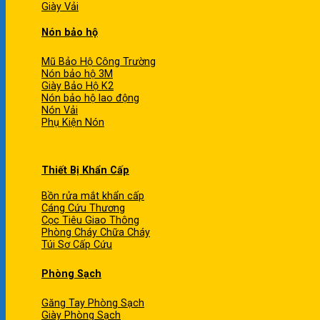
Giày Vải
Nón bảo hộ
Mũ Bảo Hộ Công Trường
Nón bảo hộ 3M
Giày Bảo Hộ K2
Nón bảo hộ lao động
Nón Vải
Phụ Kiện Nón
Thiết Bị Khẩn Cấp
Bồn rửa mắt khẩn cấp
Cáng Cứu Thương
Cọc Tiêu Giao Thông
Phòng Cháy Chữa Cháy
Túi Sơ Cấp Cứu
Phòng Sạch
Găng Tay Phòng Sạch
Giày Phòng Sạch