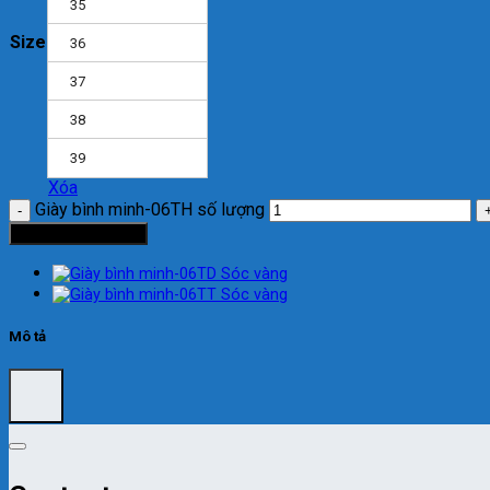
35
Size
36
37
38
39
Xóa
Giày bình minh-06TH số lượng
Thêm vào giỏ hàng
Mô tả