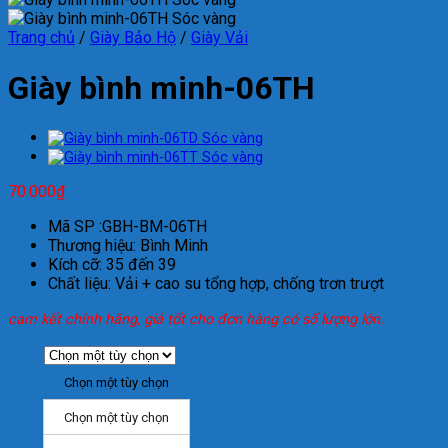
Trang chủ
/
Giày Bảo Hộ
/
Giày Vải
Giày bình minh-06TH
70.000
₫
Mã SP :GBH-BM-06TH
Thương hiệu: Bình Minh
Kích cỡ: 35 đến 39
Chất liệu: Vải + cao su tổng hợp, chống trơn trượt
cam kết chính hãng, giá tốt cho đơn hàng có số lượng lớn.
Chọn một tùy chọn
Chọn một tùy chọn