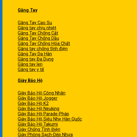
Găng Tay
Găng Tay Cao Su
Găng tay chịu nhiệt
Găng Tay Chống Cắt
Găng Tay Chống Dầu
Găng Tay Chống Hóa Chất
Găng tay chống tĩnh điện
Găng Tay Da Hàn
Găng tay Đa Dụng
Găng tay len
Găng tay y tế
Giày Bảo Hộ
Giày Bảo Hộ Công Nhân
Giày Bảo Hộ Jogger
Giày Bảo Hộ K2
Giày Bảo Hộ Neuking
Giày Bảo Hộ Parade-Pháp
Giày Bảo Hộ Siêu Nhẹ Hàn Quốc
Giày Bảo Hộ Takumi
Giày Chống Tĩnh Điện
Giày Phòng Sạch-Dép Nhựa