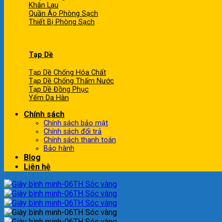
Khăn Lau
Quần Áo Phòng Sạch
Thiết Bị Phòng Sạch
Tạp Dề
Tạp Dề Chống Hóa Chất
Tạp Dề Chống Thấm Nước
Tạp Dề Đồng Phục
Yếm Da Hàn
Chính sách
Chính sách bảo mật
Chính sách đổi trả
Chính sách thanh toán
Bảo hành
Blog
Liên hệ