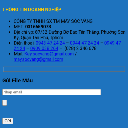
THÔNG TIN DOANH NGHIỆP
CÔNG TY TNHH SX TM MAY SÓC VÀNG
MST:
0316659078
Địa chỉ vp: 87/32 Đường Bờ Bao Tân Thắng, Phường Sơn
Kỳ, Quận Tân Phú, Tphcm
Điện thoại:
0943 47 24 24
–
0944 47 24 24
–
0949 47
24 24
–
0909 038 264
– (028) 2 346 678
Mail:
Key.socvang@gmail.com
/
maysocvang@gmail.com
Gửi File Mẫu