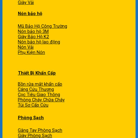
Giày Vải
Nón bảo hộ
Mũ Bảo Hộ Công Trường
Nón bảo hộ 3M
Giày Bảo Hộ K2
Nón bảo hộ lao động
Nón Vải
Phụ Kiện Nón
Thiết Bị Khẩn Cấp
Bồn rửa mắt khẩn cấp
Cáng Cứu Thương
Cọc Tiêu Giao Thông
Phòng Cháy Chữa Cháy
Túi Sơ Cấp Cứu
Phòng Sạch
Găng Tay Phòng Sạch
Giày Phòng Sạch