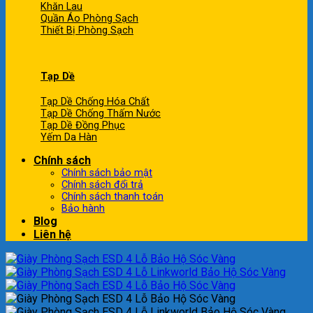
Khăn Lau
Quần Áo Phòng Sạch
Thiết Bị Phòng Sạch
Tạp Dề
Tạp Dề Chống Hóa Chất
Tạp Dề Chống Thấm Nước
Tạp Dề Đồng Phục
Yếm Da Hàn
Chính sách
Chính sách bảo mật
Chính sách đổi trả
Chính sách thanh toán
Bảo hành
Blog
Liên hệ