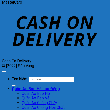
MasterCard
Cash On Delivery
© [2022] Sóc Vàng
Tìm kiếm:
Quần Áo Bảo Hộ Lao Động
Quần Áo Bảo Hộ
Quần Áo Bảo Vệ
Quần Áo Chống Cháy
Quần Áo Chống Hóa Chất