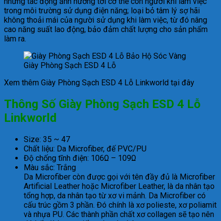
những tác động ảnh hưởng tới cơ thể con người khi làm việc
trong môi trường sử dụng điện năng; loại bỏ tâm lý sợ hãi
không thoải mái của người sử dụng khi làm việc, từ đó nâng
cao năng suất lao động, bảo đảm chất lượng cho sản phẩm
làm ra.
Giày Phòng Sạch ESD 4 Lỗ
Xem thêm Giày Phòng Sạch ESD 4 Lỗ Linkworld tại đây
Thông Số Giày Phòng Sạch ESD 4 Lỗ
Linkworld
Size: 35 ~ 47
Chất liệu: Da Microfiber, đế PVC/PU
Độ chống tĩnh điện: 106Ω – 109Ω
Màu sắc: Trắng
Da Microfiber còn được gọi với tên đầy đủ là Microfiber
Artificial Leather hoặc Microfiber Leather, là da nhân tạo
tổng hợp, da nhân tạo từ xơ vi mảnh. Da Microfiber có
cấu trúc gồm 3 phần. Đó chính là xơ polieste, xơ poliamit
và nhựa PU. Các thành phần chất xơ collagen sẽ tạo nên