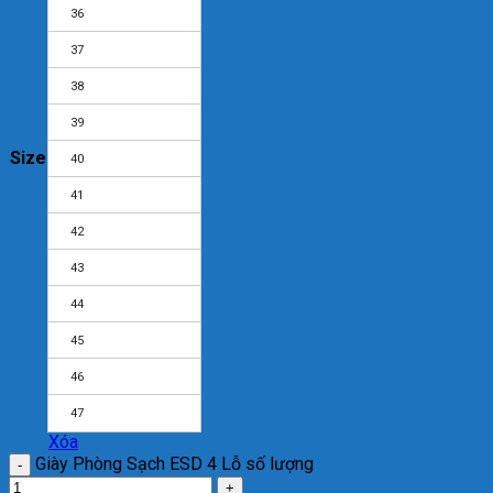
36
37
38
39
Size
40
41
42
43
44
45
46
47
Xóa
Giày Phòng Sạch ESD 4 Lỗ số lượng