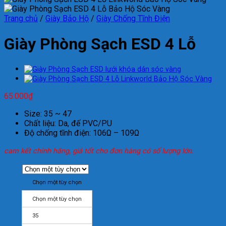
Trang chủ
/
Giày Bảo Hộ
/
Giày Chống Tĩnh Điện
Giày Phòng Sạch ESD 4 Lỗ
65.000
₫
Size: 35 ~ 47
Chất liệu: Da, đế PVC/PU
Độ chống tĩnh điện: 106Ω – 109Ω
cam kết chính hãng, giá tốt cho đơn hàng có số lượng lớn.
Chọn một tùy chọn
Chọn một tùy chọn
35