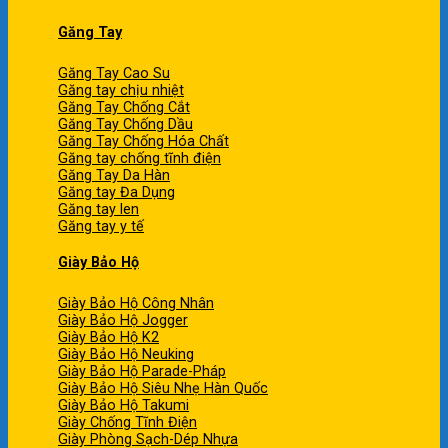
Găng Tay
Găng Tay Cao Su
Găng tay chịu nhiệt
Găng Tay Chống Cắt
Găng Tay Chống Dầu
Găng Tay Chống Hóa Chất
Găng tay chống tĩnh điện
Găng Tay Da Hàn
Găng tay Đa Dụng
Găng tay len
Găng tay y tế
Giày Bảo Hộ
Giày Bảo Hộ Công Nhân
Giày Bảo Hộ Jogger
Giày Bảo Hộ K2
Giày Bảo Hộ Neuking
Giày Bảo Hộ Parade-Pháp
Giày Bảo Hộ Siêu Nhẹ Hàn Quốc
Giày Bảo Hộ Takumi
Giày Chống Tĩnh Điện
Giày Phòng Sạch-Dép Nhựa