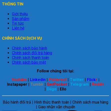
THÔNG TIN
Giới thiệu
Sản phẩm
Tin tức
Liên hệ
CHÍNH SÁCH DỊCH VỤ
Chính sách bảo hành
Chính sách đổi trả hàng
Chính sách thanh toán
Chính sách bảo mật
Follow chúng tôi tại:
Youtube
|
Linkedin
|
Pinterest
|
Twitter
|
Flick
r
|
Instapaper
|
Tumblr
|
GetPocket
|
Telegram
|
Reddit
|
Diigo
|
Ello
Bảo hành đổi trả | Hình thức thanh toán | Chính sách mua hàng
| Giao nhận vận chuyển