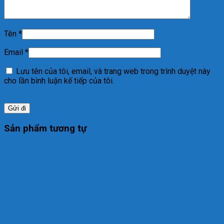
Tên
*
Email
*
Lưu tên của tôi, email, và trang web trong trình duyệt này
cho lần bình luận kế tiếp của tôi.
Sản phẩm tương tự