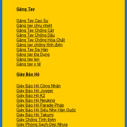
Găng Tay
Găng Tay Cao Su
Găng tay chịu nhiệt
Găng Tay Chống Cắt
Găng Tay Chống Dầu
Găng Tay Chống Hóa Chất
Găng tay chống tĩnh điện
Găng Tay Da Hàn
Găng tay Đa Dụng
Găng tay len
Găng tay y tế
Giày Bảo Hộ
Giày Bảo Hộ Công Nhân
Giày Bảo Hộ Jogger
Giày Bảo Hộ K2
Giày Bảo Hộ Neuking
Giày Bảo Hộ Parade-Pháp
Giày Bảo Hộ Siêu Nhẹ Hàn Quốc
Giày Bảo Hộ Takumi
Giày Chống Tĩnh Điện
Giày Phòng Sạch-Dép Nhựa