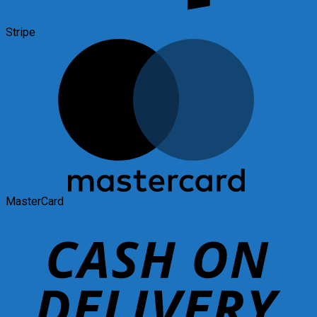
Stripe
MasterCard