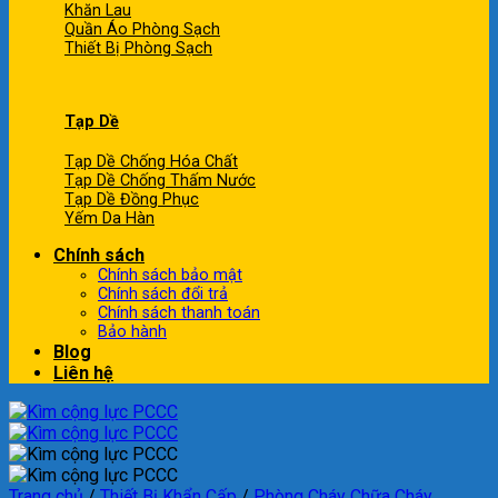
Khăn Lau
Quần Áo Phòng Sạch
Thiết Bị Phòng Sạch
Tạp Dề
Tạp Dề Chống Hóa Chất
Tạp Dề Chống Thấm Nước
Tạp Dề Đồng Phục
Yếm Da Hàn
Chính sách
Chính sách bảo mật
Chính sách đổi trả
Chính sách thanh toán
Bảo hành
Blog
Liên hệ
Trang chủ
/
Thiết Bị Khẩn Cấp
/
Phòng Cháy Chữa Cháy