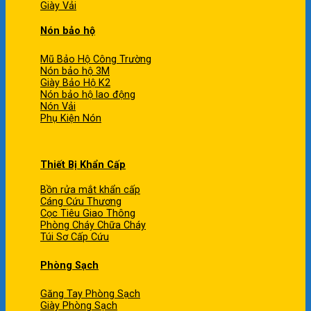
Giày Vải
Nón bảo hộ
Mũ Bảo Hộ Công Trường
Nón bảo hộ 3M
Giày Bảo Hộ K2
Nón bảo hộ lao động
Nón Vải
Phụ Kiện Nón
Thiết Bị Khẩn Cấp
Bồn rửa mắt khẩn cấp
Cáng Cứu Thương
Cọc Tiêu Giao Thông
Phòng Cháy Chữa Cháy
Túi Sơ Cấp Cứu
Phòng Sạch
Găng Tay Phòng Sạch
Giày Phòng Sạch