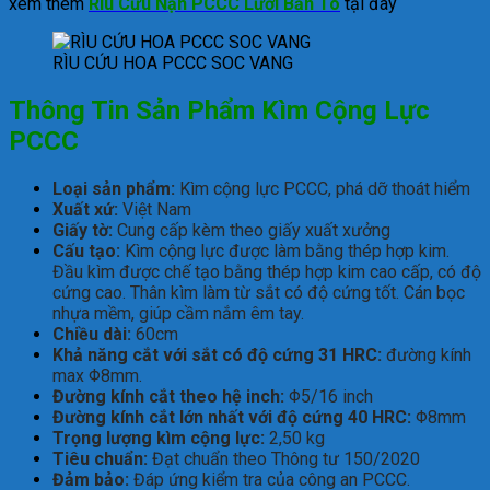
xem thêm
Rìu Cứu Nạn PCCC Lưỡi Bản To
tại đây
RÌU CỨU HOA PCCC SOC VANG
Thông Tin Sản Phẩm Kìm Cộng Lực
PCCC
Loại sản phẩm:
Kìm cộng lực PCCC, phá dỡ thoát hiểm
Xuất xứ:
Việt Nam
Giấy tờ:
Cung cấp kèm theo giấy xuất xưởng
Cấu tạo:
Kìm cộng lực được làm bằng thép hợp kim.
Đầu kìm được chế tạo bằng thép hợp kim cao cấp, có độ
cứng cao. Thân kìm làm từ sắt có độ cứng tốt. Cán bọc
nhựa mềm, giúp cầm nắm êm tay.
Chiều dài:
60cm
Khả năng cắt với sắt có độ cứng 31 HRC:
đường kính
max
Φ
8
mm
.
Đường kính cắt theo hệ inch:
Φ
5/16
inch
Đường kính cắt lớn nhất với độ cứng 40 HRC:
Φ
8
mm
Trọng lượng kìm cộng lực:
2,50 kg
Tiêu chuẩn:
Đạt chuẩn theo Thông tư 150/2020
Đảm bảo:
Đáp ứng kiểm tra của công an PCCC.