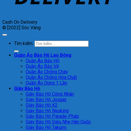
Cash On Delivery
© [2022] Sóc Vàng
Tìm kiếm:
Quần Áo Bảo Hộ Lao Động
Quần Áo Bảo Hộ
Quần Áo Bảo Vệ
Quần Áo Chống Cháy
Quần Áo Chống Hóa Chất
Quần Áo Dùng 1 Lần
Giày Bảo Hộ
Giày Bảo Hộ Công Nhân
Giày Bảo Hộ Jogger
Giày Bảo Hộ K2
Giày Bảo Hộ Neuking
Giày Bảo Hộ Parade-Pháp
Giày Bảo Hộ Siêu Nhẹ Hàn Quốc
Giày Bảo Hộ Takumi