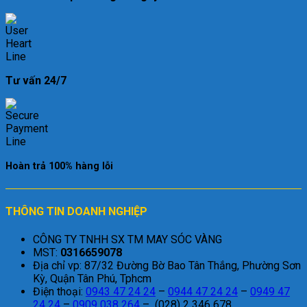
Tư vấn 24/7
Hoàn trả 100% hàng lỗi
THÔNG TIN DOANH NGHIỆP
CÔNG TY TNHH SX TM MAY SÓC VÀNG
MST:
0316659078
Địa chỉ vp: 87/32 Đường Bờ Bao Tân Thắng, Phường Sơn
Kỳ, Quận Tân Phú, Tphcm
Điện thoại:
0943 47 24 24
–
0944 47 24 24
–
0949 47
24 24
–
0909 038 264
– (028) 2 346 678