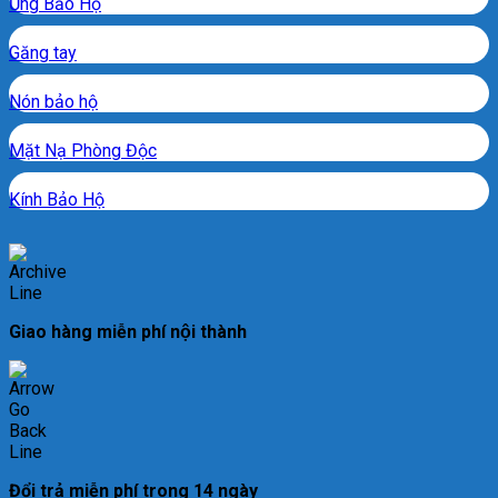
Ủng Bảo Hộ
Găng tay
Nón bảo hộ
Mặt Nạ Phòng Độc
Kính Bảo Hộ
Giao hàng miễn phí nội thành
Đổi trả miễn phí trong 14 ngày