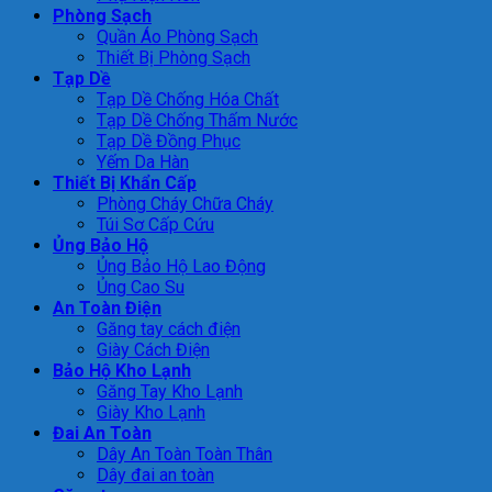
Phòng Sạch
Quần Áo Phòng Sạch
Thiết Bị Phòng Sạch
Tạp Dề
Tạp Dề Chống Hóa Chất
Tạp Dề Chống Thấm Nước
Tạp Dề Đồng Phục
Yếm Da Hàn
Thiết Bị Khẩn Cấp
Phòng Cháy Chữa Cháy
Túi Sơ Cấp Cứu
Ủng Bảo Hộ
Ủng Bảo Hộ Lao Động
Ủng Cao Su
An Toàn Điện
Găng tay cách điện
Giày Cách Điện
Bảo Hộ Kho Lạnh
Găng Tay Kho Lạnh
Giày Kho Lạnh
Đai An Toàn
Dây An Toàn Toàn Thân
Dây đai an toàn