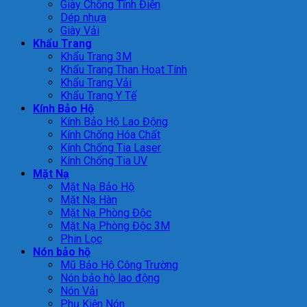
Giày Chống Tĩnh Điện
Dép nhựa
Giày Vải
Khẩu Trang
Khẩu Trang 3M
Khẩu Trang Than Hoạt Tính
Khẩu Trang Vải
Khẩu Trang Y Tế
Kính Bảo Hộ
Kính Bảo Hộ Lao Động
Kính Chống Hóa Chất
Kính Chống Tia Laser
Kính Chống Tia UV
Mặt Nạ
Mặt Nạ Bảo Hộ
Mặt Nạ Hàn
Mặt Nạ Phòng Độc
Mặt Nạ Phòng Độc 3M
Phin Lọc
Nón bảo hộ
Mũ Bảo Hộ Công Trường
Nón bảo hộ lao động
Nón Vải
Phụ Kiện Nón