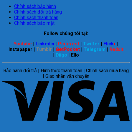
Chính sách bảo hành
Chính sách đổi trả hàng
Chính sách thanh toán
Chính sách bảo mật
Follow chúng tôi tại:
Youtube
|
Linkedin
|
Pinterest
|
Twitter
|
Flick
r
|
Instapaper
|
Tumblr
|
GetPocket
|
Telegram
|
Reddit
|
Diigo
|
Ello
Bảo hành đổi trả | Hình thức thanh toán | Chính sách mua hàng
| Giao nhận vận chuyển