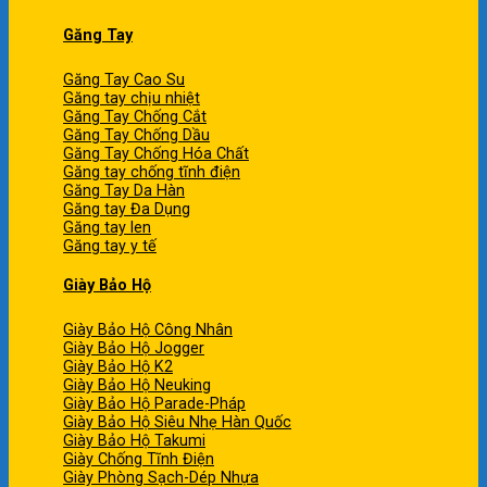
Găng Tay
Găng Tay Cao Su
Găng tay chịu nhiệt
Găng Tay Chống Cắt
Găng Tay Chống Dầu
Găng Tay Chống Hóa Chất
Găng tay chống tĩnh điện
Găng Tay Da Hàn
Găng tay Đa Dụng
Găng tay len
Găng tay y tế
Giày Bảo Hộ
Giày Bảo Hộ Công Nhân
Giày Bảo Hộ Jogger
Giày Bảo Hộ K2
Giày Bảo Hộ Neuking
Giày Bảo Hộ Parade-Pháp
Giày Bảo Hộ Siêu Nhẹ Hàn Quốc
Giày Bảo Hộ Takumi
Giày Chống Tĩnh Điện
Giày Phòng Sạch-Dép Nhựa