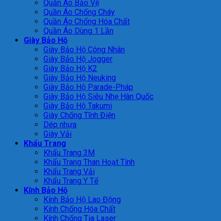
Quần Áo Bảo Vệ
Quần Áo Chống Cháy
Quần Áo Chống Hóa Chất
Quần Áo Dùng 1 Lần
Giày Bảo Hộ
Giày Bảo Hộ Công Nhân
Giày Bảo Hộ Jogger
Giày Bảo Hộ K2
Giày Bảo Hộ Neuking
Giày Bảo Hộ Parade-Pháp
Giày Bảo Hộ Siêu Nhẹ Hàn Quốc
Giày Bảo Hộ Takumi
Giày Chống Tĩnh Điện
Dép nhựa
Giày Vải
Khẩu Trang
Khẩu Trang 3M
Khẩu Trang Than Hoạt Tính
Khẩu Trang Vải
Khẩu Trang Y Tế
Kính Bảo Hộ
Kính Bảo Hộ Lao Động
Kính Chống Hóa Chất
Kính Chống Tia Laser