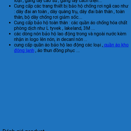
loại , găng tay cao su , găng tay cách điện….
Cung cấp các trang thiết bị bảo hộ chống rơi ngã cao như
: dây đai an toàn , dây quàng trụ, dây đai bán thân , toàn
thân, bộ dây chống rơi giảm sốc….
Cung cấp bảo hộ toàn thân : các quần áo chống hóa chất
phòng dịch như L tyvek , lakeland, 3M ….
các dòng nón bảo hộ lao động trong và ngoài nước kèm
nhận in logo lên nón, in decanl nón …
cung cấp quần áo bảo hộ lao động các loại ,
quần áo kho
đông lạnh
, áo thun đồng phục ….