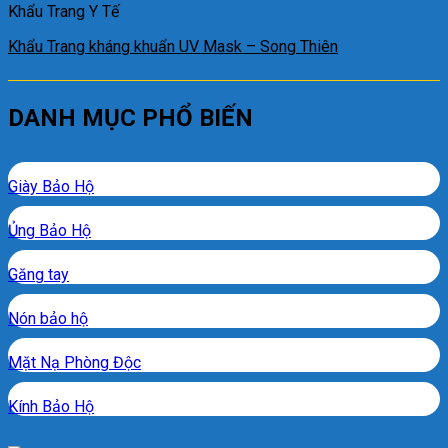
Khẩu Trang Y Tế
Khẩu Trang kháng khuẩn UV Mask – Song Thiên
DANH MỤC PHỔ BIẾN
Giày Bảo Hộ
Ủng Bảo Hộ
Găng tay
Nón bảo hộ
Mặt Nạ Phòng Độc
Kính Bảo Hộ