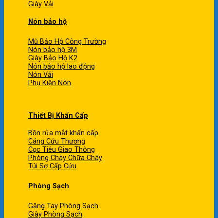
Giày Vải
Nón bảo hộ
Mũ Bảo Hộ Công Trường
Nón bảo hộ 3M
Giày Bảo Hộ K2
Nón bảo hộ lao động
Nón Vải
Phụ Kiện Nón
Thiết Bị Khẩn Cấp
Bồn rửa mắt khẩn cấp
Cáng Cứu Thương
Cọc Tiêu Giao Thông
Phòng Cháy Chữa Cháy
Túi Sơ Cấp Cứu
Phòng Sạch
Găng Tay Phòng Sạch
Giày Phòng Sạch