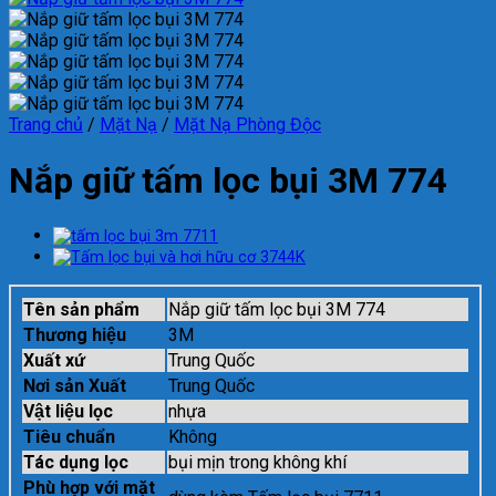
Trang chủ
/
Mặt Nạ
/
Mặt Nạ Phòng Độc
Nắp giữ tấm lọc bụi 3M 774
Tên sản phẩm
Nắp giữ tấm lọc bụi 3M 774
Thương hiệu
3M
Xuất xứ
Trung Quốc
Nơi sản Xuất
Trung Quốc
Vật liệu lọc
nhựa
Tiêu chuẩn
Không
Tác dụng lọc
bụi mịn trong không khí
Phù hợp với mặt