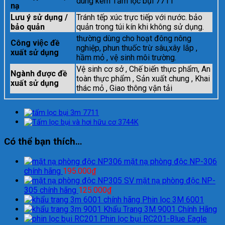
dùng kèm Tấm lọc bụi 7711
nạ
Lưu ý sử dụng /
Tránh tếp xúc trực tiếp với nước. bảo
bảo quản
quản trong túi kín khi không sử dụng.
thường dùng cho hoạt đông nông
Công việc đề
nghiệp, phun thuốc trừ sâu,xây lắp ,
xuất sử dụng
hầm mỏ , vệ sinh môi trường.
Vệ sinh cơ sở , Chế biến thực phẩm, An
Ngành được đề
toàn thực phẩm , Sản xuất chung , Khai
xuất sử dụng
thác mỏ , Giao thông vận tải
Có thể bạn thích…
mặt nạ phòng độc NP-306
chính hãng
195.000
₫
mặt nạ phòng độc NP-
305 chính hãng
125.000
₫
Phin lọc 3M 6001
Khẩu Trang 3M 9001 Chính Hãng
Phin lọc bụi RC201-Blue Eagle