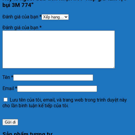
bụi 3M 774”
Đánh giá của bạn
*
Đánh giá của bạn
*
Tên
*
Email
*
Lưu tên của tôi, email, và trang web trong trình duyệt này
cho lần bình luận kế tiếp của tôi.
Sản phẩm tương tự