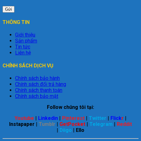
THÔNG TIN
Giới thiệu
Sản phẩm
Tin tức
Liên hệ
CHÍNH SÁCH DỊCH VỤ
Chính sách bảo hành
Chính sách đổi trả hàng
Chính sách thanh toán
Chính sách bảo mật
Follow chúng tôi tại:
Youtube
|
Linkedin
|
Pinterest
|
Twitter
|
Flick
r
|
Instapaper
|
Tumblr
|
GetPocket
|
Telegram
|
Reddit
|
Diigo
|
Ello