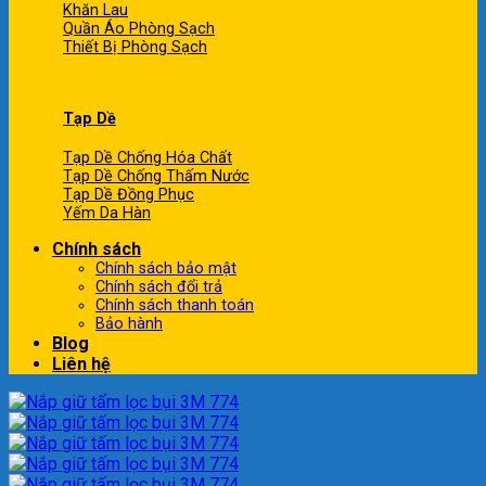
Khăn Lau
Quần Áo Phòng Sạch
Thiết Bị Phòng Sạch
Tạp Dề
Tạp Dề Chống Hóa Chất
Tạp Dề Chống Thấm Nước
Tạp Dề Đồng Phục
Yếm Da Hàn
Chính sách
Chính sách bảo mật
Chính sách đổi trả
Chính sách thanh toán
Bảo hành
Blog
Liên hệ