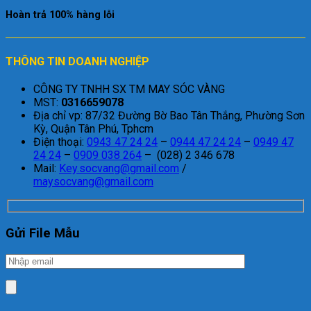
Hoàn trả 100% hàng lỗi
THÔNG TIN DOANH NGHIỆP
CÔNG TY TNHH SX TM MAY SÓC VÀNG
MST:
0316659078
Địa chỉ vp: 87/32 Đường Bờ Bao Tân Thắng, Phường Sơn
Kỳ, Quận Tân Phú, Tphcm
Điện thoại:
0943 47 24 24
–
0944 47 24 24
–
0949 47
24 24
–
0909 038 264
– (028) 2 346 678
Mail:
Key.socvang@gmail.com
/
maysocvang@gmail.com
Gửi File Mẫu