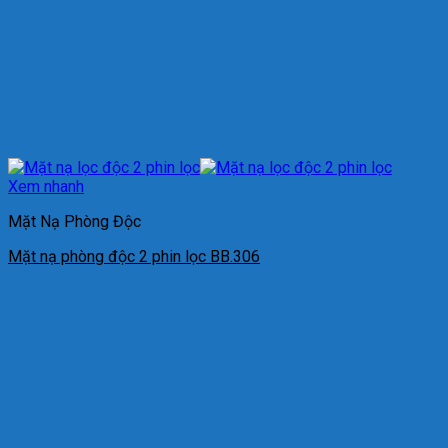
Xem nhanh
Mặt Nạ Phòng Độc
Mặt nạ phòng độc 2 phin lọc BB.306