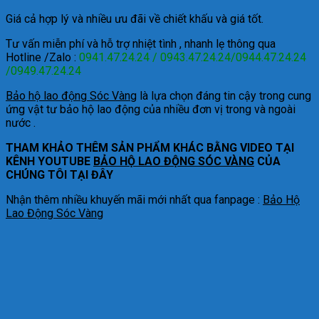
Giá cả hợp lý và nhiều ưu đãi về chiết khấu và giá tốt.
Tư vấn miễn phí và hỗ trợ nhiệt tình , nhanh lẹ thông qua
Hotline /Zalo :
0941.47.24.24 / 0943.47.24.24/0944.47.24.24
/0949.47.24.24
Bảo hộ lao động Sóc Vàng
là lựa chọn đáng tin cậy trong cung
ứng vật tư bảo hộ lao động của nhiều đơn vị trong và ngoài
nước .
THAM KHẢO THÊM SẢN PHẨM KHÁC BẰNG VIDEO TẠI
KÊNH YOUTUBE
BẢO HỘ LAO ĐỘNG SÓC VÀNG
CỦA
CHÚNG TÔI TẠI ĐÂY
Nhận thêm nhiều khuyến mãi mới nhất qua fanpage :
Bảo Hộ
Lao Động Sóc Vàng