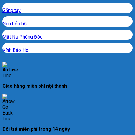
Găng tay
Nón bảo hộ
Mặt Nạ Phòng Độc
Kính Bảo Hộ
Giao hàng miễn phí nội thành
Đổi trả miễn phí trong 14 ngày