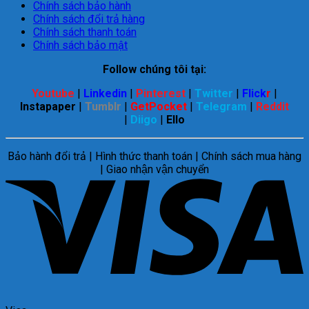
Chính sách bảo hành
Chính sách đổi trả hàng
Chính sách thanh toán
Chính sách bảo mật
Follow chúng tôi tại:
Youtube
|
Linkedin
|
Pinterest
|
Twitter
|
Flick
r
|
Instapaper
|
Tumblr
|
GetPocket
|
Telegram
|
Reddit
|
Diigo
|
Ello
Bảo hành đổi trả | Hình thức thanh toán | Chính sách mua hàng
| Giao nhận vận chuyển