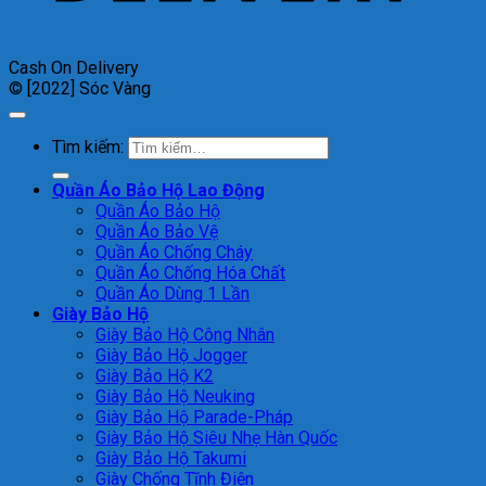
Cash On Delivery
© [2022] Sóc Vàng
Tìm kiếm:
Quần Áo Bảo Hộ Lao Động
Quần Áo Bảo Hộ
Quần Áo Bảo Vệ
Quần Áo Chống Cháy
Quần Áo Chống Hóa Chất
Quần Áo Dùng 1 Lần
Giày Bảo Hộ
Giày Bảo Hộ Công Nhân
Giày Bảo Hộ Jogger
Giày Bảo Hộ K2
Giày Bảo Hộ Neuking
Giày Bảo Hộ Parade-Pháp
Giày Bảo Hộ Siêu Nhẹ Hàn Quốc
Giày Bảo Hộ Takumi
Giày Chống Tĩnh Điện