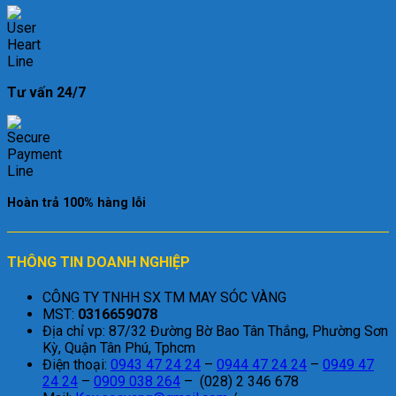
Tư vấn 24/7
Hoàn trả 100% hàng lỗi
THÔNG TIN DOANH NGHIỆP
CÔNG TY TNHH SX TM MAY SÓC VÀNG
MST:
0316659078
Địa chỉ vp: 87/32 Đường Bờ Bao Tân Thắng, Phường Sơn
Kỳ, Quận Tân Phú, Tphcm
Điện thoại:
0943 47 24 24
–
0944 47 24 24
–
0949 47
24 24
–
0909 038 264
– (028) 2 346 678