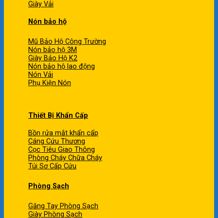
Giày Vải
Nón bảo hộ
Mũ Bảo Hộ Công Trường
Nón bảo hộ 3M
Giày Bảo Hộ K2
Nón bảo hộ lao động
Nón Vải
Phụ Kiện Nón
Thiết Bị Khẩn Cấp
Bồn rửa mắt khẩn cấp
Cáng Cứu Thương
Cọc Tiêu Giao Thông
Phòng Cháy Chữa Cháy
Túi Sơ Cấp Cứu
Phòng Sạch
Găng Tay Phòng Sạch
Giày Phòng Sạch