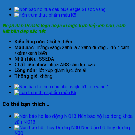
Nhận dán Decald logo hoặc in logo trực tiếp lên nón, cam
kết bền đẹp sắc nét
Kiểu lồng nón
: Chốt 6 điểm
Màu Sắc
: Trắng/vàng/Xanh lá / xanh dương / đỏ / cam
/xám/xanh biển
Nhãn hiệu:
SSEDA
Chất liệu nhựa
: nhựa ABS chịu lực cao
Lồng nón
: lót xốp giảm lực, êm ái
Thông gió
: không
Có thể bạn thích…
Nón bảo hộ lao động khóa
vặn N.013
Nón bảo hộ thùy dương
N30