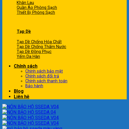
Khăn Lau
Quần Áo Phòng Sạch
Thiết Bị Phòng Sạch
Tạp Dề
Tạp Dề Chống Hóa Chất
Tạp Dề Chống Thấm Nước
Tạp Dề Đồng Phục
Yếm Da Hàn
Chính sách
Chính sách bảo mật
Chính sách đổi trả
Chính sách thanh toán
Bảo hành
Blog
Liên hệ