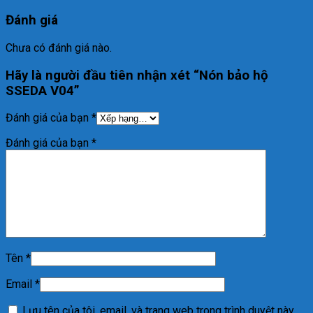
Đánh giá
Chưa có đánh giá nào.
Hãy là người đầu tiên nhận xét “Nón bảo hộ
SSEDA V04”
Đánh giá của bạn
*
Đánh giá của bạn
*
Tên
*
Email
*
Lưu tên của tôi, email, và trang web trong trình duyệt này