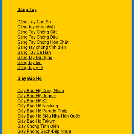
Găng Tay
Găng Tay Cao Su
Găng tay chịu nhiệt
Găng Tay Chống Cắt
Găng Tay Chống Dầu
Găng Tay Chống Hóa Chất
Găng tay chống tĩnh điện
Găng Tay Da Hàn
Găng tay Đa Dụng
Găng tay len
Găng tay y tế
Giày Bảo Hộ
Giày Bảo Hộ Công Nhân
Giày Bảo Hộ Jogger
Giày Bảo Hộ K2
Giày Bảo Hộ Neuking
Giày Bảo Hộ Parade-Pháp
Giày Bảo Hộ Siêu Nhẹ Hàn Quốc
Giày Bảo Hộ Takumi
Giày Chống Tĩnh Điện
Giày Phòng Sạch-Dép Nhựa