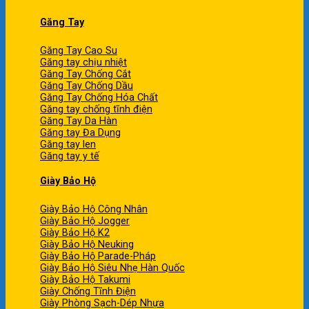
Găng Tay
Găng Tay Cao Su
Găng tay chịu nhiệt
Găng Tay Chống Cắt
Găng Tay Chống Dầu
Găng Tay Chống Hóa Chất
Găng tay chống tĩnh điện
Găng Tay Da Hàn
Găng tay Đa Dụng
Găng tay len
Găng tay y tế
Giày Bảo Hộ
Giày Bảo Hộ Công Nhân
Giày Bảo Hộ Jogger
Giày Bảo Hộ K2
Giày Bảo Hộ Neuking
Giày Bảo Hộ Parade-Pháp
Giày Bảo Hộ Siêu Nhẹ Hàn Quốc
Giày Bảo Hộ Takumi
Giày Chống Tĩnh Điện
Giày Phòng Sạch-Dép Nhựa