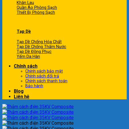
Khăn Lau
Quần Áo Phòng Sạch
Thiết Bị Phòng Sạch
Tạp Dề
Tạp Dề Chống Hóa Chất
Tạp Dề Chống Thấm Nước
Tạp Dề Đồng Phục
Yếm Da Hàn
Chính sách
Chính sách bảo mật
Chính sách đổi trả
Chính sách thanh toán
Bảo hành
Blog
Liên hệ