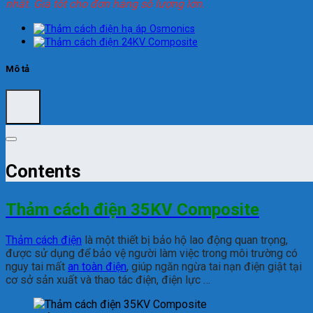
nhất. Giá tốt cho đơn hàng số lượng lớn.
Mô tả
Contents
Thảm cách điện 35KV Composite
Thảm cách điện
l
à m
ột thiết bị bảo hộ lao
đ
ộng quan trọng,
đư
ợc sử dụng
đ
ể bảo vệ ng
ư
ời l
àm vi
ệc trong môi trường
c
ó
nguy tai mất
an toàn điện
, giúp ng
ăn ng
ừa tai nạn
đi
ện giật tại
cơ sở sản xuất và thao tác điện, điện lực …