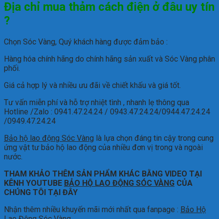
Địa chỉ mua thảm cách điện ở đâu uy tín
?
Chọn Sóc Vàng, Quý khách hàng được đảm bảo :
Hàng hóa chính hãng do chính hãng sản xuất và Sóc Vàng phân
phối.
Giá cả hợp lý và nhiều ưu đãi về chiết khấu và giá tốt.
Tư vấn miễn phí và hỗ trợ nhiệt tình , nhanh lẹ thông qua
Hotline /Zalo : 0941.47.24.24 / 0943.47.24.24/0944.47.24.24
/0949.47.24.24
Bảo hộ lao động Sóc Vàng
là lựa chọn đáng tin cậy trong cung
ứng vật tư bảo hộ lao động của nhiều đơn vị trong và ngoài
nước.
THAM KHẢO THÊM SẢN PHẨM KHÁC BẰNG VIDEO TẠI
KÊNH YOUTUBE
BẢO HỘ LAO ĐỘNG SÓC VÀNG
CỦA
CHÚNG TÔI TẠI ĐÂY
Nhận thêm nhiều khuyến mãi mới nhất qua fanpage :
Bảo Hộ
Lao Động Sóc Vàng