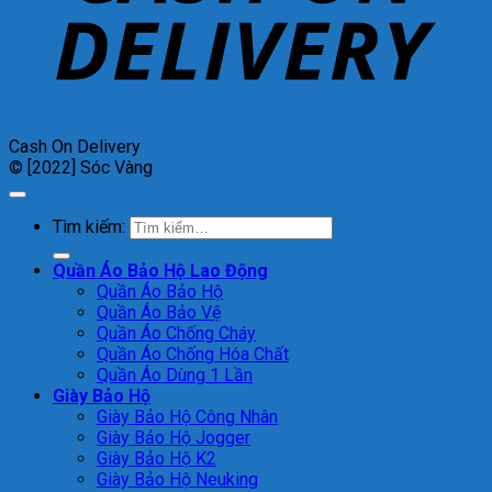
Cash On Delivery
© [2022] Sóc Vàng
Tìm kiếm:
Quần Áo Bảo Hộ Lao Động
Quần Áo Bảo Hộ
Quần Áo Bảo Vệ
Quần Áo Chống Cháy
Quần Áo Chống Hóa Chất
Quần Áo Dùng 1 Lần
Giày Bảo Hộ
Giày Bảo Hộ Công Nhân
Giày Bảo Hộ Jogger
Giày Bảo Hộ K2
Giày Bảo Hộ Neuking