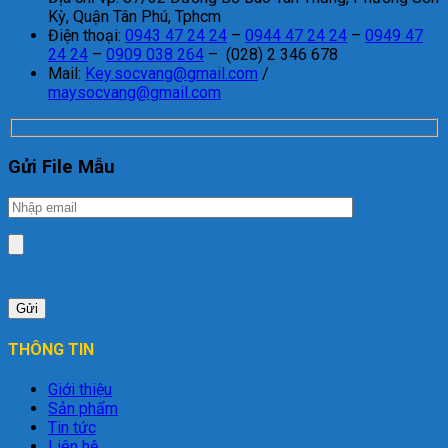
Kỳ, Quận Tân Phú, Tphcm
Điện thoại:
0943 47 24 24
–
0944 47 24 24
–
0949 47
24 24
–
0909 038 264
– (028) 2 346 678
Mail:
Key.socvang@gmail.com
/
maysocvang@gmail.com
Gửi File Mẫu
THÔNG TIN
Giới thiệu
Sản phẩm
Tin tức
Liên hệ