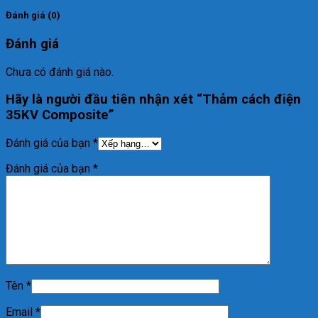
Đánh giá (0)
Đánh giá
Chưa có đánh giá nào.
Hãy là người đầu tiên nhận xét “Thảm cách điện
35KV Composite”
Đánh giá của bạn
*
Đánh giá của bạn
*
Tên
*
Email
*