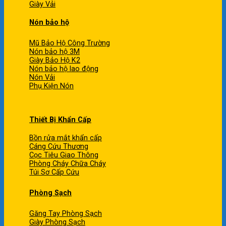
Giày Vải
Nón bảo hộ
Mũ Bảo Hộ Công Trường
Nón bảo hộ 3M
Giày Bảo Hộ K2
Nón bảo hộ lao động
Nón Vải
Phụ Kiện Nón
Thiết Bị Khẩn Cấp
Bồn rửa mắt khẩn cấp
Cáng Cứu Thương
Cọc Tiêu Giao Thông
Phòng Cháy Chữa Cháy
Túi Sơ Cấp Cứu
Phòng Sạch
Găng Tay Phòng Sạch
Giày Phòng Sạch