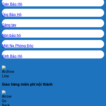
Giày Bảo Hộ
Ủng Bảo Hộ
Găng tay
Nón bảo hộ
Mặt Nạ Phòng Độc
Kính Bảo Hộ
Giao hàng miễn phí nội thành