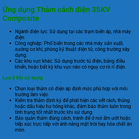
Ứng dụng Thảm cách điện 35KV
Composite
Ng
ành
đi
ện lực: Sử dụng tại c
ác tr
ạm biến
áp, nhà máy
đi
ện.
C
ông nghi
ệp: Phổ biến trong c
ác nhà máy s
ản xuất,
x
ư
ởng c
ơ kh
í, phòng k
ỹ thuật
đi
ện tử, c
ông tr
ư
ờng x
ây
d
ựng.
C
ác khu v
ực kh
ác: S
ử dụng tr
ư
ớc tủ
đi
ện, bảng
đi
ều
khiển, hoặc bất kỳ khu vực n
ào có nguy c
ơ r
ò r
ỉ
đi
ện.
L
ưu
ý khi s
ử dụng
Chọn loại thảm c
ó
đi
ện
áp
đ
ịnh mức ph
ù h
ợp với m
ôi
tr
ư
ờng l
àm vi
ệc.
Kiểm tra thảm
đ
ịnh kỳ
đ
ể ph
át hi
ện c
ác v
ết r
ách, th
ủng
hoặc dấu hiệu h
ư h
ỏng kh
ác,
đ
ảm bảo thảm lu
ôn trong
tình tr
ạng tốt nhất tr
ư
ớc khi sử dụng.
Bảo quản thảm
đ
úng cách, tránh
đ
ể ở n
ơi
ẩm
ư
ớt hoặc
tiếp x
úc tr
ực tiếp với
ánh n
ắng mặt trời hay h
óa ch
ất
ăn
m
òn.