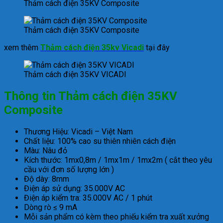
Thảm cách điện 35KV Composite
Thảm cách điện 35KV Composite
xem thêm
Thảm cách điện 35kv Vicadi
tại đây
Thảm cách điện 35KV VICADI
Thông tin Thảm cách điện 35KV
Composite
Th
ươ
ng Hi
ệ
u: Vicadi – Vi
ệt Nam
Chất liệu: 100% cao su thi
ên nhiên cách
đi
ện
M
àu: Nâu
đ
ỏ
K
ích th
ư
ớc:
1mx0,8m / 1mx1m / 1mx2m ( c
ắ
t theo yêu
c
ầ
u v
ớ
i
đơ
n s
ố
l
ư
ợ
ng l
ớ
n )
Đ
ộ
dày: 8mm
Đi
ện
áp s
ử dụng:
35
.000V AC
Đi
ện
áp ki
ểm tra: 35.000V AC / 1 ph
út
Dòng rò
≤
9 mA
M
ỗi sản phẩm c
ó kèm theo phi
ếu kiểm tra xuất x
ư
ởng