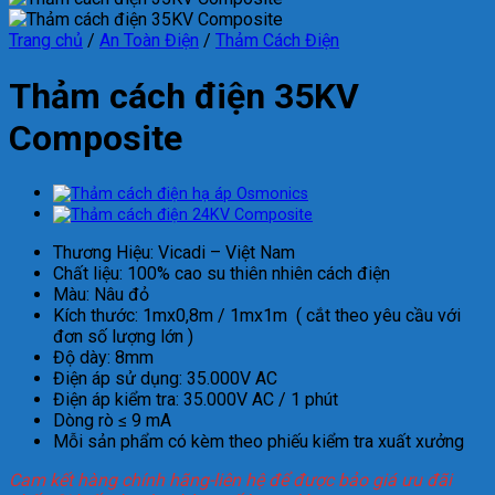
Trang chủ
/
An Toàn Điện
/
Thảm Cách Điện
Thảm cách điện 35KV
Composite
Th
ươ
ng Hi
ệ
u: Vicadi – Vi
ệt Nam
Chất liệu: 100% cao su thi
ên nhiên cách
đi
ện
M
àu: Nâu
đ
ỏ
K
ích th
ư
ớc:
1mx0,8m / 1mx1m ( c
ắ
t theo yêu c
ầ
u v
ớ
i
đơ
n s
ố
l
ư
ợ
ng l
ớ
n )
Đ
ộ
dày: 8mm
Đi
ện
áp s
ử dụng:
35
.000V AC
Đi
ện
áp ki
ểm tra: 35.000V AC / 1 ph
út
Dòng rò
≤
9 mA
M
ỗi sản phẩm c
ó kèm theo phi
ếu kiểm tra xuất x
ư
ởng
Cam kết hàng chính hãng-liên hệ để được bảo giá ưu đãi