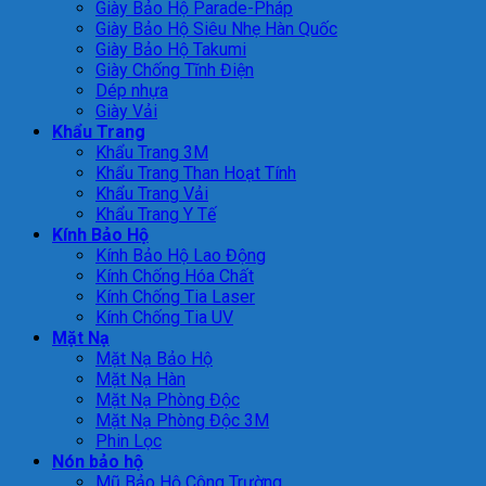
Giày Bảo Hộ Parade-Pháp
Giày Bảo Hộ Siêu Nhẹ Hàn Quốc
Giày Bảo Hộ Takumi
Giày Chống Tĩnh Điện
Dép nhựa
Giày Vải
Khẩu Trang
Khẩu Trang 3M
Khẩu Trang Than Hoạt Tính
Khẩu Trang Vải
Khẩu Trang Y Tế
Kính Bảo Hộ
Kính Bảo Hộ Lao Động
Kính Chống Hóa Chất
Kính Chống Tia Laser
Kính Chống Tia UV
Mặt Nạ
Mặt Nạ Bảo Hộ
Mặt Nạ Hàn
Mặt Nạ Phòng Độc
Mặt Nạ Phòng Độc 3M
Phin Lọc
Nón bảo hộ
Mũ Bảo Hộ Công Trường