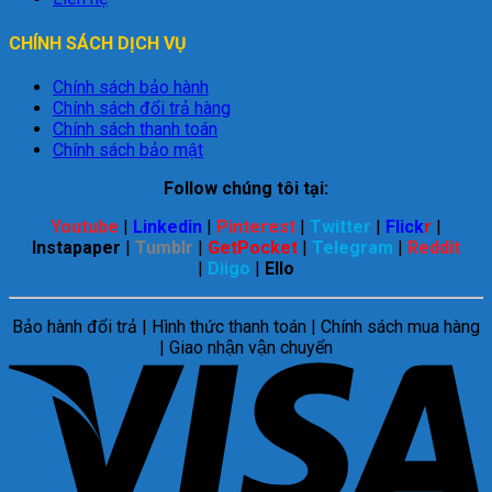
CHÍNH SÁCH DỊCH VỤ
Chính sách bảo hành
Chính sách đổi trả hàng
Chính sách thanh toán
Chính sách bảo mật
Follow chúng tôi tại:
Youtube
|
Linkedin
|
Pinterest
|
Twitter
|
Flick
r
|
Instapaper
|
Tumblr
|
GetPocket
|
Telegram
|
Reddit
|
Diigo
|
Ello
Bảo hành đổi trả | Hình thức thanh toán | Chính sách mua hàng
| Giao nhận vận chuyển