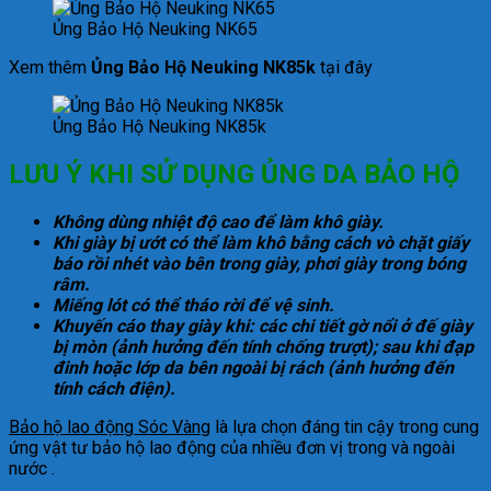
Ủng Bảo Hộ Neuking NK65
Xem thêm
Ủng Bảo Hộ Neuking NK85k
tại đây
Ủng Bảo Hộ Neuking NK85k
LƯU Ý KHI SỬ DỤNG ỦNG DA BẢO HỘ
Không dùng nhiệt độ cao để làm khô giày.
Khi giày bị ướt có thể làm khô bằng cách vò chặt giấy
báo rồi nhét vào bên trong giày, phơi giày trong bóng
râm.
Miếng lót có thể tháo rời để vệ sinh.
Khuyến cáo thay giày khi: các chi tiết gờ nổi ở đế giày
bị mòn (ảnh hưởng đến tính chống trượt); sau khi đạp
đinh hoặc lớp da bên ngoài bị rách (ảnh hưởng đến
tính cách điện).
Bảo hộ lao động Sóc Vàng
là lựa chọn đáng tin cậy trong cung
ứng vật tư bảo hộ lao động của nhiều đơn vị trong và ngoài
nước .