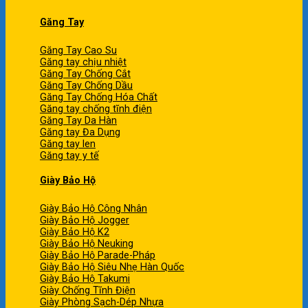
Găng Tay
Găng Tay Cao Su
Găng tay chịu nhiệt
Găng Tay Chống Cắt
Găng Tay Chống Dầu
Găng Tay Chống Hóa Chất
Găng tay chống tĩnh điện
Găng Tay Da Hàn
Găng tay Đa Dụng
Găng tay len
Găng tay y tế
Giày Bảo Hộ
Giày Bảo Hộ Công Nhân
Giày Bảo Hộ Jogger
Giày Bảo Hộ K2
Giày Bảo Hộ Neuking
Giày Bảo Hộ Parade-Pháp
Giày Bảo Hộ Siêu Nhẹ Hàn Quốc
Giày Bảo Hộ Takumi
Giày Chống Tĩnh Điện
Giày Phòng Sạch-Dép Nhựa