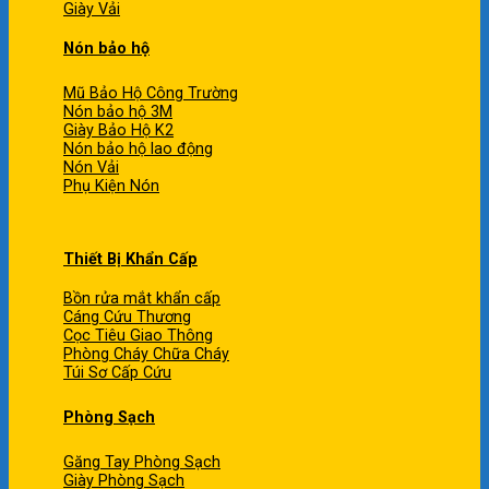
Giày Vải
Nón bảo hộ
Mũ Bảo Hộ Công Trường
Nón bảo hộ 3M
Giày Bảo Hộ K2
Nón bảo hộ lao động
Nón Vải
Phụ Kiện Nón
Thiết Bị Khẩn Cấp
Bồn rửa mắt khẩn cấp
Cáng Cứu Thương
Cọc Tiêu Giao Thông
Phòng Cháy Chữa Cháy
Túi Sơ Cấp Cứu
Phòng Sạch
Găng Tay Phòng Sạch
Giày Phòng Sạch