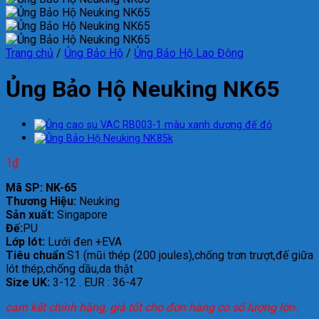
Trang chủ
/
Ủng Bảo Hộ
/
Ủng Bảo Hộ Lao Động
Ủng Bảo Hộ Neuking NK65
1
₫
Mã SP: NK-65
Thương Hiệu:
Neuking
Sản xuất:
Singapore
Đế:
PU
Lớp lót:
Lưới đen +EVA
Tiêu chuẩn
:S1 (mũi thép (200 joules),chống trơn trượt,đế giữa
lót thép,chống dầu,da thật
Size UK:
3-12 . EUR : 36-47
cam kết chính hãng, giá tốt cho đơn hàng có số lượng lớn.