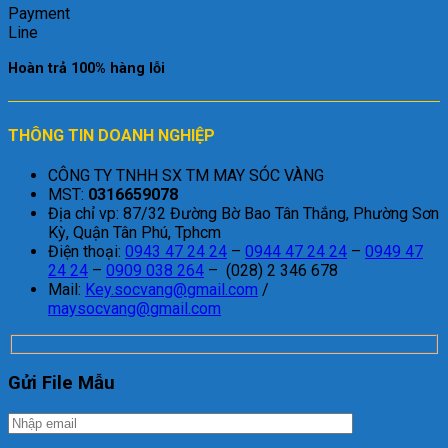
Hoàn trả 100% hàng lỗi
THÔNG TIN DOANH NGHIỆP
CÔNG TY TNHH SX TM MAY SÓC VÀNG
MST:
0316659078
Địa chỉ vp: 87/32 Đường Bờ Bao Tân Thắng, Phường Sơn
Kỳ, Quận Tân Phú, Tphcm
Điện thoại:
0943 47 24 24
–
0944 47 24 24
–
0949 47
24 24
–
0909 038 264
– (028) 2 346 678
Mail:
Key.socvang@gmail.com
/
maysocvang@gmail.com
Gửi File Mẫu