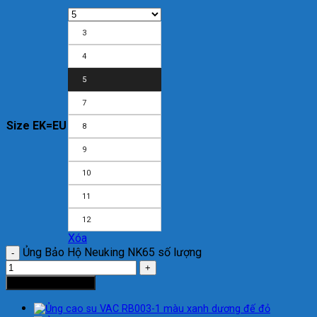
3
4
5
7
Size EK=EU
8
9
10
11
12
Xóa
Ủng Bảo Hộ Neuking NK65 số lượng
Thêm vào giỏ hàng