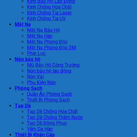
Kính Bảo Hộ Lao Động
Kính Chống Hóa Chất
Kính Chống Tia Laser
Kính Chống Tia UV
Mặt Nạ
Mặt Nạ Bảo Hộ
Mặt Nạ Hàn
Mặt Nạ Phòng Độc
Mặt Nạ Phòng Độc 3M
Phin Lọc
Nón bảo hộ
Mũ Bảo Hộ Công Trường
Nón bảo hộ lao động
Nón Vải
Phụ Kiện Nón
Phòng Sạch
Quần Áo Phòng Sạch
Thiết Bị Phòng Sạch
Tạp Dề
Tạp Dề Chống Hóa Chất
Tạp Dề Chống Thấm Nước
Tạp Dề Đồng Phục
Yếm Da Hàn
Thiết Bị Khẩn Cấp