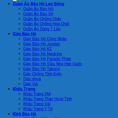
Quần Áo Bảo Hộ Lao Động
Quần Áo Bảo Hộ
Quần Áo Bảo Vệ
Quần Áo Chống Cháy
Quần Áo Chống Hóa Chất
Quần Áo Dùng 1 Lần
Giày Bảo Hộ
Giày Bảo Hộ Công Nhân
Giày Bảo Hộ Jogger
Giày Bảo Hộ K2
Giày Bảo Hộ Neuking
Giày Bảo Hộ Parade-Pháp
Giày Bảo Hộ Siêu Nhẹ Hàn Quốc
Giày Bảo Hộ Takumi
Giày Chống Tĩnh Điện
Dép nhựa
Giày Vải
Khẩu Trang
Khẩu Trang 3M
Khẩu Trang Than Hoạt Tính
Khẩu Trang Vải
Khẩu Trang Y Tế
Kính Bảo Hộ