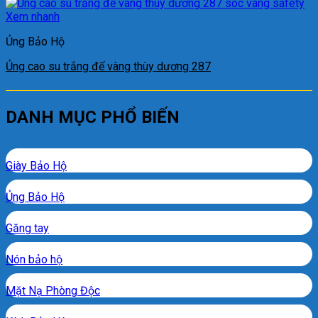
Xem nhanh
Ủng Bảo Hộ
Ủng cao su trắng đế vàng thùy dương 287
DANH MỤC PHỔ BIẾN
Giày Bảo Hộ
Ủng Bảo Hộ
Găng tay
Nón bảo hộ
Mặt Nạ Phòng Độc