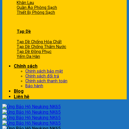
Khăn Lau
Quần Áo Phòng Sạch
Thiết Bị Phòng Sạch
Tạp Dề
Tạp Dề Chống Hóa Chất
Tạp Dề Chống Thấm Nước
Tạp Dề Đồng Phục
Yếm Da Hàn
Chính sách
Chính sách bảo mật
Chính sách đổi trả
Chính sách thanh toán
Bảo hành
Blog
Liên hệ