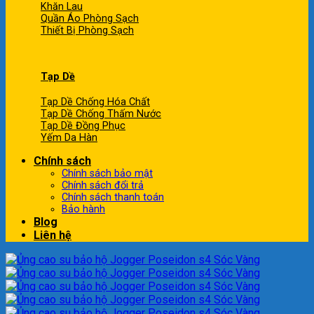
Khăn Lau
Quần Áo Phòng Sạch
Thiết Bị Phòng Sạch
Tạp Dề
Tạp Dề Chống Hóa Chất
Tạp Dề Chống Thấm Nước
Tạp Dề Đồng Phục
Yếm Da Hàn
Chính sách
Chính sách bảo mật
Chính sách đổi trả
Chính sách thanh toán
Bảo hành
Blog
Liên hệ