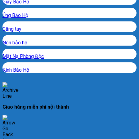
Giày Bảo Hộ
Ủng Bảo Hộ
Găng tay
Nón bảo hộ
Mặt Nạ Phòng Độc
Kính Bảo Hộ
Giao hàng miễn phí nội thành