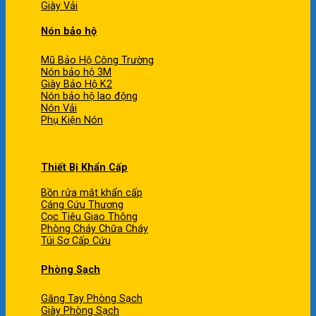
Giày Vải
Nón bảo hộ
Mũ Bảo Hộ Công Trường
Nón bảo hộ 3M
Giày Bảo Hộ K2
Nón bảo hộ lao động
Nón Vải
Phụ Kiện Nón
Thiết Bị Khẩn Cấp
Bồn rửa mắt khẩn cấp
Cáng Cứu Thương
Cọc Tiêu Giao Thông
Phòng Cháy Chữa Cháy
Túi Sơ Cấp Cứu
Phòng Sạch
Găng Tay Phòng Sạch
Giày Phòng Sạch