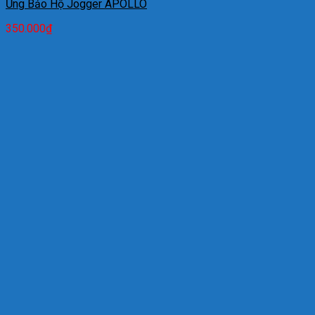
Ủng Bảo Hộ Jogger APOLLO
350.000
₫