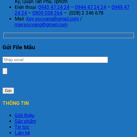
Kỳ, Quận Tân Phú, Tphcm
Điện thoại:
0943 47 24 24
–
0944 47 24 24
–
0949 47
24 24
–
0909 038 264
– (028) 2 346 678
Mail:
Key.socvang@gmail.com
/
maysocvang@gmail.com
Gửi File Mẫu
THÔNG TIN
Giới thiệu
Sản phẩm
Tin tức
Liên hệ