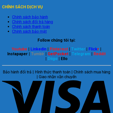
CHÍNH SÁCH DỊCH VỤ
Chính sách bảo hành
Chính sách đổi trả hàng
Chính sách thanh toán
Chính sách bảo mật
Follow chúng tôi tại:
Youtube
|
Linkedin
|
Pinterest
|
Twitter
|
Flick
r
|
Instapaper
|
Tumblr
|
GetPocket
|
Telegram
|
Reddit
|
Diigo
|
Ello
Bảo hành đổi trả | Hình thức thanh toán | Chính sách mua hàng
| Giao nhận vận chuyển