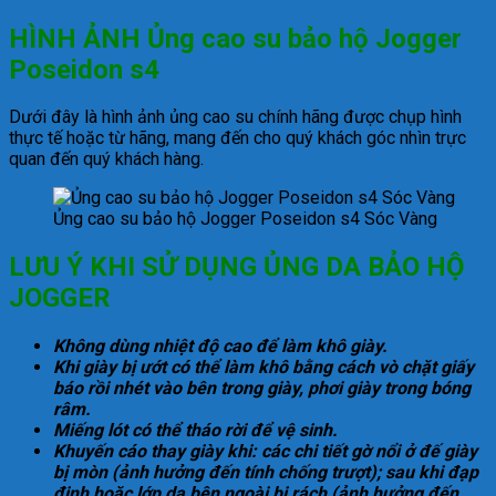
HÌNH ẢNH Ủng cao su bảo hộ Jogger
Poseidon s4
Dưới đây là hình ảnh ủng cao su chính hãng được chụp hình
thực tế hoặc từ hãng, mang đến cho quý khách góc nhìn trực
quan đến quý khách hàng.
Ủng cao su bảo hộ Jogger Poseidon s4 Sóc Vàng
LƯU Ý KHI SỬ DỤNG ỦNG DA BẢO HỘ
JOGGER
Không dùng nhiệt độ cao để làm khô giày.
Khi giày bị ướt có thể làm khô bằng cách vò chặt giấy
báo rồi nhét vào bên trong giày, phơi giày trong bóng
râm.
Miếng lót có thể tháo rời để vệ sinh.
Khuyến cáo thay giày khi: các chi tiết gờ nổi ở đế giày
bị mòn (ảnh hưởng đến tính chống trượt); sau khi đạp
đinh hoặc lớp da bên ngoài bị rách (ảnh hưởng đến