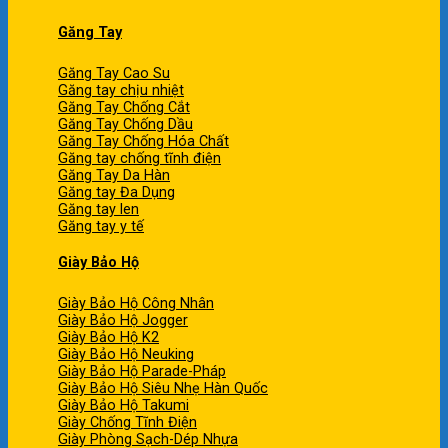
Găng Tay
Găng Tay Cao Su
Găng tay chịu nhiệt
Găng Tay Chống Cắt
Găng Tay Chống Dầu
Găng Tay Chống Hóa Chất
Găng tay chống tĩnh điện
Găng Tay Da Hàn
Găng tay Đa Dụng
Găng tay len
Găng tay y tế
Giày Bảo Hộ
Giày Bảo Hộ Công Nhân
Giày Bảo Hộ Jogger
Giày Bảo Hộ K2
Giày Bảo Hộ Neuking
Giày Bảo Hộ Parade-Pháp
Giày Bảo Hộ Siêu Nhẹ Hàn Quốc
Giày Bảo Hộ Takumi
Giày Chống Tĩnh Điện
Giày Phòng Sạch-Dép Nhựa