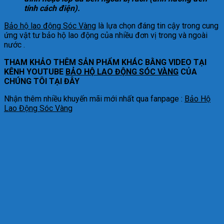
tính cách điện).
Bảo hộ lao động Sóc Vàng
là lựa chọn đáng tin cậy trong cung
ứng vật tư bảo hộ lao động của nhiều đơn vị trong và ngoài
nước .
THAM KHẢO THÊM SẢN PHẨM KHÁC BẰNG VIDEO TẠI
KÊNH YOUTUBE
BẢO HỘ LAO ĐỘNG SÓC VÀNG
CỦA
CHÚNG TÔI TẠI ĐÂY
Nhận thêm nhiều khuyến mãi mới nhất qua fanpage :
Bảo Hộ
Lao Động Sóc Vàng