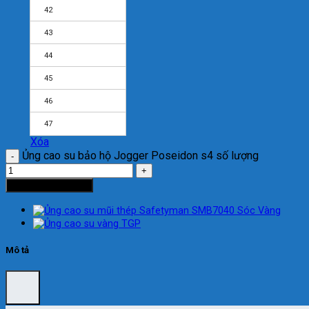
42
43
44
45
46
47
Xóa
Ủng cao su bảo hộ Jogger Poseidon s4 số lượng
Thêm vào giỏ hàng
Mô tả