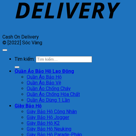
Cash On Delivery
© [2022] Sóc Vàng
Tìm kiếm:
Quần Áo Bảo Hộ Lao Động
Quần Áo Bảo Hộ
Quần Áo Bảo Vệ
Quần Áo Chống Cháy
Quần Áo Chống Hóa Chất
Quần Áo Dùng 1 Lần
Giày Bảo Hộ
Giày Bảo Hộ Công Nhân
Giày Bảo Hộ Jogger
Giày Bảo Hộ K2
Giày Bảo Hộ Neuking
Giày Bảo Hộ Parade-Pháp