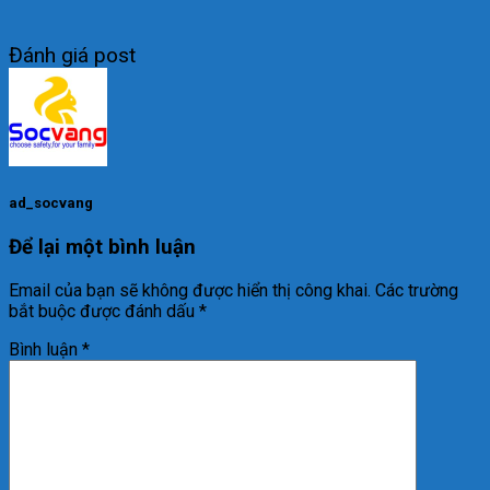
Đánh giá post
ad_socvang
Để lại một bình luận
Email của bạn sẽ không được hiển thị công khai.
Các trường
bắt buộc được đánh dấu
*
Bình luận
*