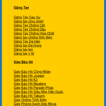
Găng Tay
Găng Tay Cao Su
Găng tay chịu nhiệt
Găng Tay Chống Cắt
Găng Tay Chống Dầu
Găng Tay Chống Hóa Chất
Găng tay chống tĩnh điện
Găng Tay Da Hàn
Găng tay Đa Dụng
Găng tay len
Găng tay y tế
Giày Bảo Hộ
Giày Bảo Hộ Công Nhân
Giày Bảo Hộ Jogger
Giày Bảo Hộ K2
Giày Bảo Hộ Neuking
Giày Bảo Hộ Parade-Pháp
Giày Bảo Hộ Siêu Nhẹ Hàn Quốc
Giày Bảo Hộ Takumi
Giày Chống Tĩnh Điện
Giày Phòng Sạch-Dép Nhựa