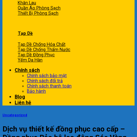
Khăn Lau
Quần Áo Phòng Sạch
Thiết Bị Phòng Sạch
Tạp Dề
Tạp Dề Chống Hóa Chất
Tạp Dề Chống Thấm Nước
Tạp Dề Đồng Phục
Yếm Da Hàn
Chính sách
Chính sách bảo mật
Chính sách đổi trả
Chính sách thanh toán
Bảo hành
Blog
Liên hệ
Uncategorized
Dịch vụ thiết kế đồng phục cao cấp –