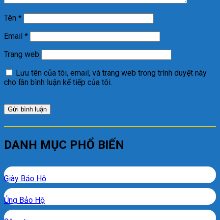
Tên
*
Email
*
Trang web
Lưu tên của tôi, email, và trang web trong trình duyệt này
cho lần bình luận kế tiếp của tôi.
DANH MỤC PHỔ BIẾN
Giày Bảo Hộ
Ủng Bảo Hộ