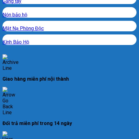
Găng tay
Nón bảo hộ
Mặt Nạ Phòng Độc
Kính Bảo Hộ
Giao hàng miễn phí nội thành
Đổi trả miễn phí trong 14 ngày