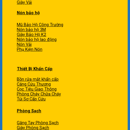
Giày Vải
Nón bảo hộ
Mũ Bảo Hộ Công Trường
Nón bảo hộ 3M
Giày Bảo Hộ K2
Nón bảo hộ lao động
Nón Vải
Phụ Kiện Nón
Thiết Bị Khẩn Cấp
Bồn rửa mắt khẩn cấp
Cáng Cứu Thương
Cọc Tiêu Giao Thông
Phòng Cháy Chữa Cháy
Túi Sơ Cấp Cứu
Phòng Sạch
Găng Tay Phòng Sạch
Giày Phòng Sạch