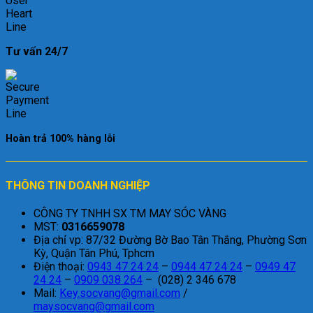
Tư vấn 24/7
Hoàn trả 100% hàng lỗi
THÔNG TIN DOANH NGHIỆP
CÔNG TY TNHH SX TM MAY SÓC VÀNG
MST:
0316659078
Địa chỉ vp: 87/32 Đường Bờ Bao Tân Thắng, Phường Sơn
Kỳ, Quận Tân Phú, Tphcm
Điện thoại:
0943 47 24 24
–
0944 47 24 24
–
0949 47
24 24
–
0909 038 264
– (028) 2 346 678
Mail:
Key.socvang@gmail.com
/
maysocvang@gmail.com