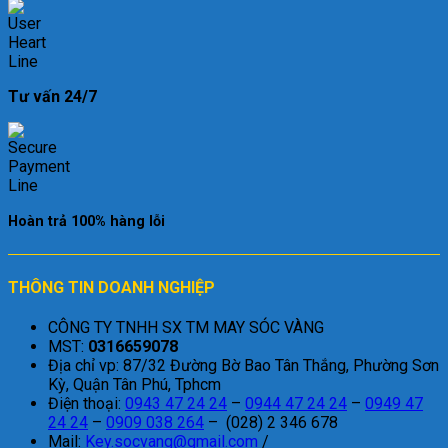
Tư vấn 24/7
Hoàn trả 100% hàng lỗi
THÔNG TIN DOANH NGHIỆP
CÔNG TY TNHH SX TM MAY SÓC VÀNG
MST:
0316659078
Địa chỉ vp: 87/32 Đường Bờ Bao Tân Thắng, Phường Sơn
Kỳ, Quận Tân Phú, Tphcm
Điện thoại:
0943 47 24 24
–
0944 47 24 24
–
0949 47
24 24
–
0909 038 264
– (028) 2 346 678
Mail:
Key.socvang@gmail.com
/