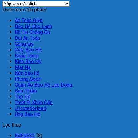
Danh mục sản phẩm
An Toàn Điện
Bảo Hộ Kho Lạnh
Bịt Tai Chống Ồn
Đai An Toàn
Găng tay
Giày Bảo Hộ
Khẩu Trang
Kính Bảo Hộ
Mặt Nạ
Nón bảo hộ
Phòng Sạch
Quần Áo Bảo Hộ Lao Động
Sản Phẩm
Tạp Dề
Thiết Bị Khẩn Cấp
Uncategorized
Ủng Bảo Hộ
Lọc theo
EVEREST
(8)