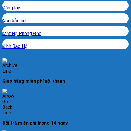
Găng tay
Nón bảo hộ
Mặt Nạ Phòng Độc
Kính Bảo Hộ
Giao hàng miễn phí nội thành
Đổi trả miễn phí trong 14 ngày