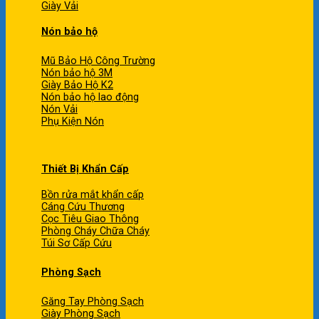
Giày Vải
Nón bảo hộ
Mũ Bảo Hộ Công Trường
Nón bảo hộ 3M
Giày Bảo Hộ K2
Nón bảo hộ lao động
Nón Vải
Phụ Kiện Nón
Thiết Bị Khẩn Cấp
Bồn rửa mắt khẩn cấp
Cáng Cứu Thương
Cọc Tiêu Giao Thông
Phòng Cháy Chữa Cháy
Túi Sơ Cấp Cứu
Phòng Sạch
Găng Tay Phòng Sạch
Giày Phòng Sạch