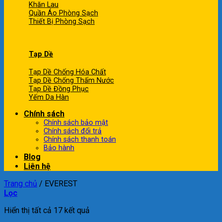
Khăn Lau
Quần Áo Phòng Sạch
Thiết Bị Phòng Sạch
Tạp Dề
Tạp Dề Chống Hóa Chất
Tạp Dề Chống Thấm Nước
Tạp Dề Đồng Phục
Yếm Da Hàn
Chính sách
Chính sách bảo mật
Chính sách đổi trả
Chính sách thanh toán
Bảo hành
Blog
Liên hệ
Trang chủ
/
EVEREST
Lọc
Hiển thị tất cả 17 kết quả