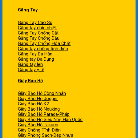
Găng Tay
Găng Tay Cao Su
Găng tay chịu nhiệt
Găng Tay Chống Cắt
Găng Tay Chống Dầu
Găng Tay Chống Hóa Chất
Găng tay chống tĩnh điện
Găng Tay Da Hàn
Găng tay Đa Dụng
Găng tay len
Găng tay y tế
Giày Bảo Hộ
Giày Bảo Hộ Công Nhân
Giày Bảo Hộ Jogger
Giày Bảo Hộ K2
Giày Bảo Hộ Neuking
Giày Bảo Hộ Parade-Pháp
Giày Bảo Hộ Siêu Nhẹ Hàn Quốc
Giày Bảo Hộ Takumi
Giày Chống Tĩnh Điện
Giày Phòng Sạch-Dép Nhựa