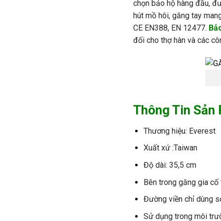
chọn bảo hộ h
àng
đ
ầu,
đ
h
út m
ồ h
ôi, g
ăng tay mang
CE EN388, EN 12477
.
Bả
đ
ối cho thợ h
àn và
các
cô
Thông Tin Sản
Th
ương hi
ệu: Everest
Xuất xứ :Taiwan
Đ
ộ d
ài: 35,5 cm
Bên
trong
g
ăng
gia c
ố 
Đư
ờng
viền
chỉ
d
ùng
s
S
ử
dụng
trong
m
ôi
tr
ư