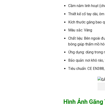
C
ầm nắm linh hoạt (ch
Thi
ết kế cổ tay d
ài,
ôm
K
ích
th
ư
ớc
g
ăng bao
q
M
àu
s
ắc
: V
àng
Ch
ất
liệu
: B
ên
ngoài
đ
bông giúp th
ấm mồ
h
ô
Ứng dụn
g
:
d
ùng
trong
B
ảo quản: n
ơi
kh
ô
ráo
,
Tiêu
chuẩn: CE EN388,
Hình Ảnh Găng