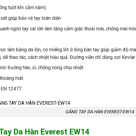
ống tuột khi cầm
nắm
).
sát
giúp b
ảo vệ tay to
àn di
ện
uanh
ng
ón
tay
cái
l
ớn
l
àm
t
ăng
c
ảm
gi
ác
tho
ải
m
ái,
ch
ống
m
ài mò
ư
ợc
l
àm
b
ằng da lộn, c
ó mi
ếng l
ót
ở l
òng bàn tay giúp gi
ảm
đ
ộ
m
à
i
, d
ễ thao
t
ác
,
cách
nhi
ệt hiệu quả.
Đư
ờng viền chỉ
d
ùng
s
ợi Kevlar
môi
tr
ư
ờng
h
àn, xì, ch
ống n
óng ch
ịu nhiệt.
thoáng
mát
.
 EN 12477.
GĂNG TAY DA HÀN EVEREST-EW14
 Tay Da Hàn Everest EW14