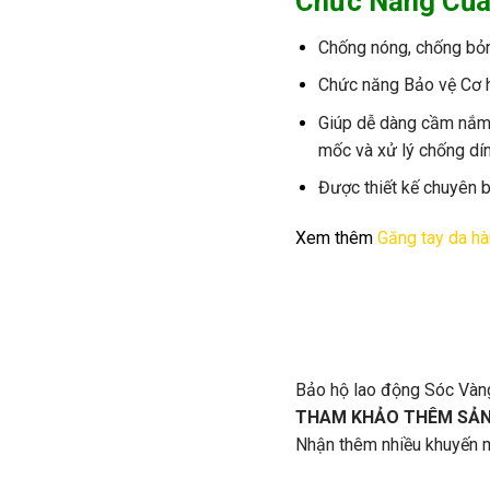
Chức Năng Củ
Ch
ống n
óng, ch
ống bỏ
Ch
ức n
ăng B
ảo vệ C
ơ 
Gi
úp d
ễ d
àng c
ầm nắm 
mốc
v
à
x
ử
l
ý ch
ống
d
í
Đư
ợc thiết
kế
chuy
ên
b
Xem thêm
Găng tay da h
Bảo hộ lao động Sóc Vàn
THAM KHẢO THÊM SẢN
Nhận thêm nhiều khuyến m