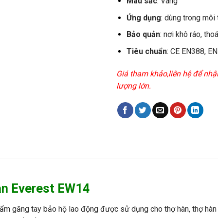
M
àu
s
ắc
: V
àng
Ứng dụn
g
:
d
ùng
trong
môi
B
ảo quản
: n
ơi
kh
ô
ráo
,
tho
Tiêu
chuẩn
: CE EN388, EN
Giá tham khảo,liên hệ để nhậ
lượng lớn.
àn Everest EW14
ẩm găng tay bảo hộ lao động được sử dụng cho thợ hàn, thợ hàn 