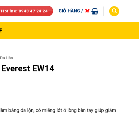
GIỎ HÀNG /
0
₫
 Hotline: 0943 47 24 24
Ệ
 Da Hàn
 Everest EW14
l
àm b
ằng da lộn, c
ó mi
ếng l
ót
ở l
òng bàn tay giúp gi
ảm