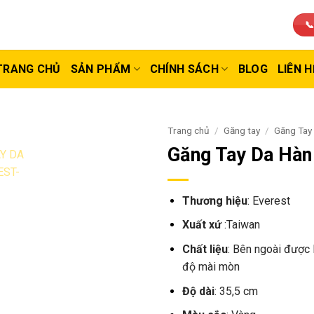
📞
TRANG CHỦ
SẢN PHẨM
CHÍNH SÁCH
BLOG
LIÊN H
Trang chủ
/
Găng tay
/
Găng Tay
Găng Tay Da Hàn
Th
ương hi
ệu
: Everest
Xuất xứ
:Taiwan
Chất liệu
: B
ên ngoài
đư
ợc 
đ
ộ
m
ài
mòn
Đ
ộ d
ài
: 35,5 cm