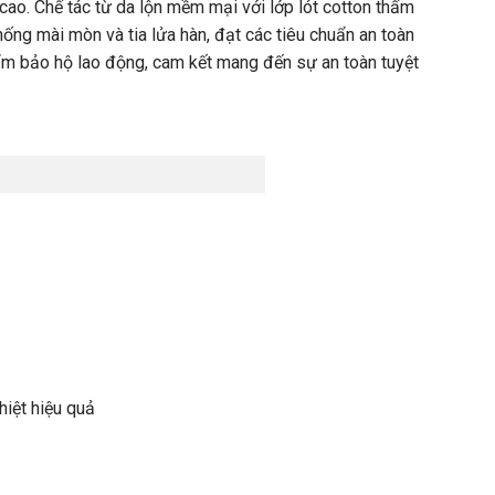
cao. Chế t
ác t
ừ da lộn
mềm
mại
với
lớp l
ót cotton th
ấm
h
ống
m
ài
mòn
và
tia
l
ửa
h
àn,
đ
ạt c
ác
tiêu
chu
ẩn
an to
àn
ẩm bảo hộ lao động
, cam
kết
mang
đ
ến
sự an to
àn tuy
ệt
hi
ệt
hiệu
quả