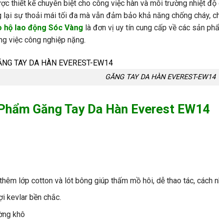
ư
ợc thiết kế chuy
ên bi
ệt cho c
ông vi
ệc h
àn và môi tr
ư
ờng
nhiệt
đ
ộ
 l
ại sự thoải m
ái t
ối
đa
m
à
v
ẫn
đ
ảm
bảo
khả
n
ăng
ch
ống
ch
áy
,
c
o
hộ
lao
đ
ộng
S
óc Vàng
là đơn vị uy tín cung
c
ấp về các sản ph
ng
vi
ệc c
ông
nghi
ệp
nặng
.
GĂNG TAY DA HÀN EVEREST-EW14
 Phẩm Găng Tay Da Hàn Everest EW14
th
êm l
ớp cotton v
à lót bông giúp th
ấm mồ h
ôi,
d
ễ
thao t
ác,
cách
n
ợi
kevlar
bền
chắc
.
ờng
kh
ô