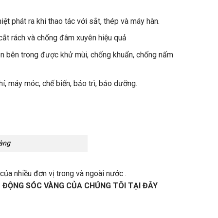
hiệt
ph
át ra khi thao tác v
ới
sắt
,
th
ép
và
máy hàn.
cắt
r
ách
và
ch
ống
đ
âm
xuyên
hi
ệu
quả
on bên trong
đư
ợc khử
m
ùi
, ch
ống
khuẩn
,
chống
nấm
h
í
,
máy
móc
, ch
ế biến, bảo
tr
ì
, b
ảo d
ư
ỡng.
Vàng
của nhiều đơn vị trong và ngoài nước .
O ĐỘNG SÓC VÀNG
CỦA CHÚNG TÔI TẠI ĐÂY