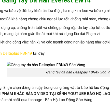
a
Găng Tay Da Hàn Everest EW14
ng v
à b
ảo vệ
đ
ôi tay kh
ỏi tia lửa
đi
ện, tia mạ kim loại v
à b
ức xạ
n
h
ọc:C
ó kh
ả n
ăng ch
ống
chịu
ngoại lực
tốt
, chống m
ài
mòn
,
ch
ống
dụng cụ, chống tr
ơn tu
ột v
à ch
ống phồng rộp da
tay
.Lớp l
ót cott
nh
,
mang
l
ại
cảm
gi
ác
tho
ải m
ái khi s
ử dụng l
âu dài.Ph
ạm vi
i
ệt
cho
c
ông
vi
ệc
h
àn
xì, và
các
ngành công
nghi
ệp
nặng nh
ư cơ
k
àn Deltaplus FBN49
tại đây
Găng tay da hàn Deltaplus FBN49 Sóc 
g
là lựa chọn đáng tin cậy trong cung ứng vật tư bảo hộ lao động 
 PHẨM KHÁC BẰNG VIDEO TẠI KÊNH YOUTUBE
BẢO HỘ LA
ãi mới nhất qua fanpage :
Bảo Hộ Lao Động Sóc Vàng