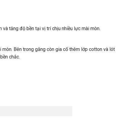
n và t
ăng đ
ộ bền tại vị tr
í
ch
ịu
nhiều
lực m
ài
mòn
.
i mòn. Bên trong g
ăng c
òn gia
c
ố
th
êm
l
ớp cotton v
à lót
 bền chắc.