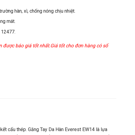
tr
ư
ờng
h
àn, xì, ch
ống n
óng ch
ịu nhiệt.
áng
mát
.
 12477.
n được báo giá tốt nhất.Giá tốt cho đơn hàng có số
kết cấu thép.
G
ăng Tay Da H
àn Everest EW14 là l
ựa