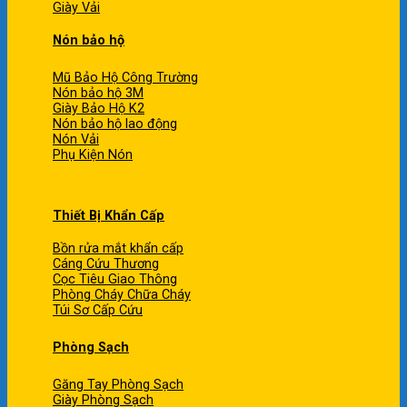
Giày Vải
Nón bảo hộ
Mũ Bảo Hộ Công Trường
Nón bảo hộ 3M
Giày Bảo Hộ K2
Nón bảo hộ lao động
Nón Vải
Phụ Kiện Nón
Thiết Bị Khẩn Cấp
Bồn rửa mắt khẩn cấp
Cáng Cứu Thương
Cọc Tiêu Giao Thông
Phòng Cháy Chữa Cháy
Túi Sơ Cấp Cứu
Phòng Sạch
Găng Tay Phòng Sạch
Giày Phòng Sạch