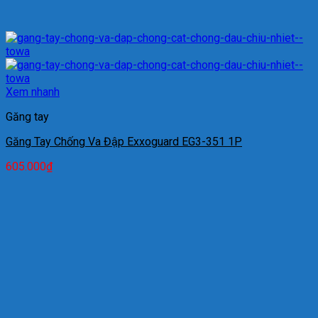
Xem nhanh
Găng tay
Găng Tay Chống Va Đập Exxoguard EG3-351 1P
605.000
₫