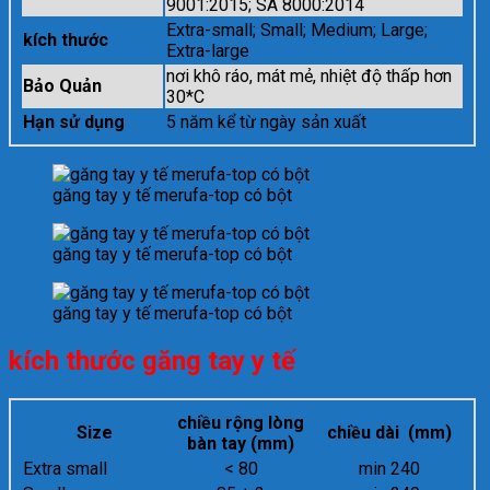
9001:2015; SA 8000:2014
Extra-small; Small; Medium; Large;
kích thước
Extra-large
nơi khô ráo, mát mẻ, nhiệt độ thấp hơn
Bảo Quản
30*C
Hạn sử dụng
5 năm kể từ ngày sản xuất
găng tay y tế merufa-top có bột
găng tay y tế merufa-top có bột
găng tay y tế merufa-top có bột
kích thước găng tay y tế
chiều rộng lòng
Size
chiều dài (mm)
bàn tay (mm)
Extra small
< 80
min 240