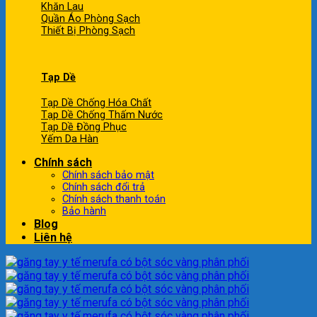
Khăn Lau
Quần Áo Phòng Sạch
Thiết Bị Phòng Sạch
Tạp Dề
Tạp Dề Chống Hóa Chất
Tạp Dề Chống Thấm Nước
Tạp Dề Đồng Phục
Yếm Da Hàn
Chính sách
Chính sách bảo mật
Chính sách đổi trả
Chính sách thanh toán
Bảo hành
Blog
Liên hệ