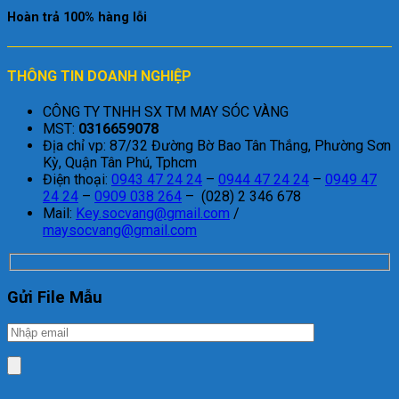
Hoàn trả 100% hàng lỗi
THÔNG TIN DOANH NGHIỆP
CÔNG TY TNHH SX TM MAY SÓC VÀNG
MST:
0316659078
Địa chỉ vp: 87/32 Đường Bờ Bao Tân Thắng, Phường Sơn
Kỳ, Quận Tân Phú, Tphcm
Điện thoại:
0943 47 24 24
–
0944 47 24 24
–
0949 47
24 24
–
0909 038 264
– (028) 2 346 678
Mail:
Key.socvang@gmail.com
/
maysocvang@gmail.com
Gửi File Mẫu