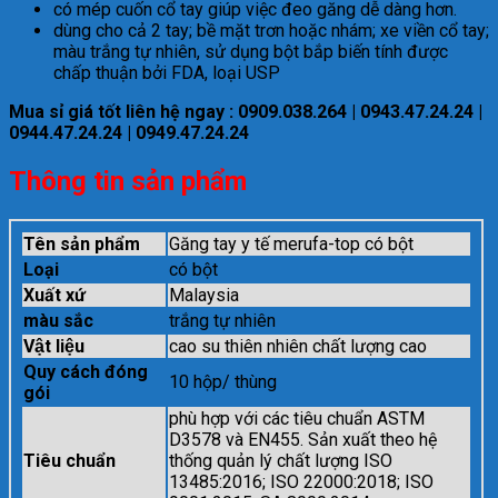
có mép cuốn cổ tay giúp việc đeo găng dễ dàng hơn.
dùng cho cả 2 tay; bề mặt trơn hoặc nhám; xe viền cổ tay;
màu trắng tự nhiên, sử dụng bột bắp biến tính được
chấp thuận bởi FDA, loại USP
Mua sỉ giá tốt liên hệ ngay : 0909.038.264 | 0943.47.24.24 |
0944.47.24.24 | 0949.47.24.24
Thông tin sản phẩm
Tên sản phẩm
Găng tay y tế merufa-top có bột
Loại
có bột
Xuất xứ
Malaysia
màu sắc
trắng tự nhiên
Vật liệu
cao su thiên nhiên chất lượng cao
Quy cách đóng
10 hộp/ thùng
gói
phù hợp với các tiêu chuẩn ASTM
D3578 và EN455. Sản xuất theo hệ
Tiêu chuẩn
thống quản lý chất lượng ISO
13485:2016; ISO 22000:2018; ISO