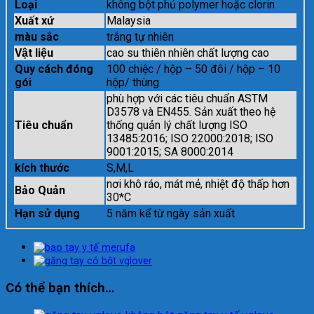
Loại
không bột phủ polymer hoặc clorin
Xuất xứ
Malaysia
màu sắc
trắng tự nhiên
Vật liệu
cao su thiên nhiên chất lượng cao
Quy cách đóng
100 chiệc / hộp – 50 đôi / hộp – 10
gói
hộp/ thùng
phù hợp với các tiêu chuẩn ASTM
D3578 và EN455. Sản xuất theo hệ
Tiêu chuẩn
thống quản lý chất lượng ISO
13485:2016; ISO 22000:2018; ISO
9001:2015; SA 8000:2014
kích thước
S,M,L
nơi khô ráo, mát mẻ, nhiệt độ thấp hơn
Bảo Quản
30*C
Hạn sử dụng
5 năm kể từ ngày sản xuất
Có thể bạn thích…