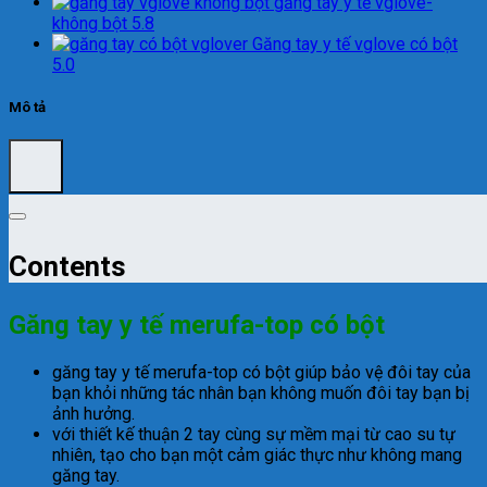
găng tay y tế vglove-
không bột 5.8
Găng tay y tế vglove có bột
5.0
Mô tả
Contents
Găng tay y tế merufa-top có bột
găng tay y tế merufa-top có bột giúp bảo vệ đôi tay của
bạn khỏi những tác nhân bạn không muốn đôi tay bạn bị
ảnh hưởng.
với thiết kế thuận 2 tay cùng sự mềm mại từ cao su tự
nhiên, tạo cho bạn một cảm giác thực như không mang
găng tay.