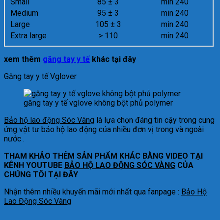
Small
85 ± 3
min 240
Medium
95 ± 3
min 240
Large
105 ± 3
min 240
Extra large
> 110
min 240
xem thêm
găng tay y tế
khác tại đây
Găng tay y tế Vglover
găng tay y tế vglove không bột phủ polymer
Bảo hộ lao động Sóc Vàng
là lựa chọn đáng tin cậy trong cung
ứng vật tư bảo hộ lao động của nhiều đơn vị trong và ngoài
nước .
THAM KHẢO THÊM SẢN PHẨM KHÁC BẰNG VIDEO TẠI
KÊNH YOUTUBE
BẢO HỘ LAO ĐỘNG SÓC VÀNG
CỦA
CHÚNG TÔI TẠI ĐÂY
Nhận thêm nhiều khuyến mãi mới nhất qua fanpage :
Bảo Hộ
Lao Động Sóc Vàng