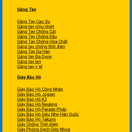
Găng Tay
Găng Tay Cao Su
Găng tay chịu nhiệt
Găng Tay Chống Cắt
Găng Tay Chống Dầu
Găng Tay Chống Hóa Chất
Găng tay chống tĩnh điện
Găng Tay Da Hàn
Găng tay Đa Dụng
Găng tay len
Găng tay y tế
Giày Bảo Hộ
Giày Bảo Hộ Công Nhân
Giày Bảo Hộ Jogger
Giày Bảo Hộ K2
Giày Bảo Hộ Neuking
Giày Bảo Hộ Parade-Pháp
Giày Bảo Hộ Siêu Nhẹ Hàn Quốc
Giày Bảo Hộ Takumi
Giày Chống Tĩnh Điện
Giày Phòng Sạch-Dép Nhựa