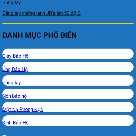
Găng tay
Găng tay chống lạnh JB’s âm 50 độ C
DANH MỤC PHỔ BIẾN
Giày Bảo Hộ
Ủng Bảo Hộ
Găng tay
Nón bảo hộ
Mặt Nạ Phòng Độc
Kính Bảo Hộ