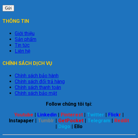
THÔNG TIN
Giới thiệu
Sản phẩm
Tin tức
Liên hệ
CHÍNH SÁCH DỊCH VỤ
Chính sách bảo hành
Chính sách đổi trả hàng
Chính sách thanh toán
Chính sách bảo mật
Follow chúng tôi tại:
Youtube
|
Linkedin
|
Pinterest
|
Twitter
|
Flick
r
|
Instapaper
|
Tumblr
|
GetPocket
|
Telegram
|
Reddit
|
Diigo
|
Ello