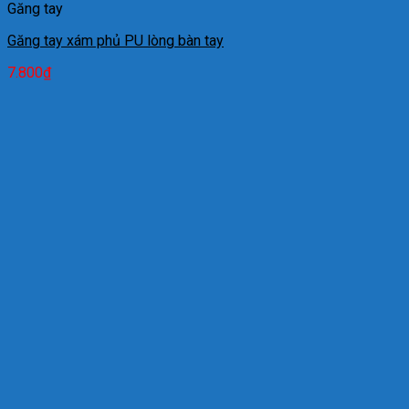
Găng tay
Găng tay xám phủ PU lòng bàn tay
7.800
₫